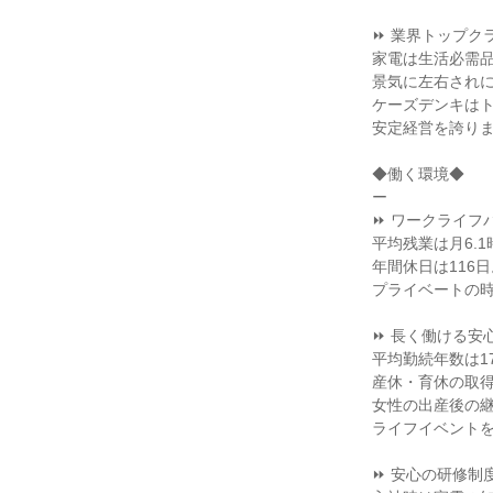
⏩ 業界トップク
家電は生活必需
景気に左右され
ケーズデンキは
安定経営を誇り
◆働く環境◆
ー
⏩ ワークライフ
平均残業は月6.1
年間休日は116日
プライベートの
⏩ 長く働ける安
平均勤続年数は17
産休・育休の取
女性の出産後の継
ライフイベント
⏩ 安心の研修制