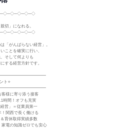
内容
─◇─◇─◇─◇─◇
「親切」になれる。
─◇─◇─◇─◇─◇
のは「がんばらない経営」。
しいことを確実に行い、
先、そして何よりも
切にする経営方針です。
━━━━━━━━━━━━
ント⭐
━━━━━━━━━━━━
お客様に寄り添う接客
6.1時間！オフも充実
い経営」＝従業員第一
8年！関西で長く働ける
6日＆育休取得実績多数
、家電の知識ゼロでも安心