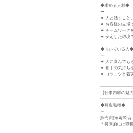
◆求める人材◆
ー
⏩ 人と話すこと
⏩ お客様の立場
⏩ チームワーク
⏩ 安定した環境
◆向いている人
ー
⏩ 人に喜んでも
⏩ 相手の気持ち
⏩ コツコツと着
━━━━━━━
【仕事内容の魅
━━━━━━━
◆募集職種◆
ー
販売職(家電製品
＊将来的には職