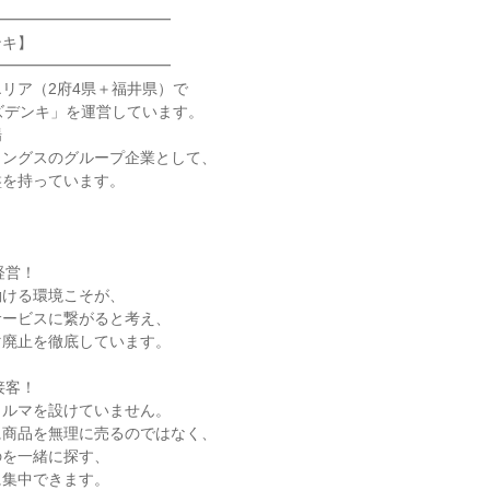
━━━━━━━━━━━━
ンキ】
━━━━━━━━━━━━
リア（2府4県＋福井県）で
ズデンキ」を運営しています。
場
ィングスのグループ企業として、
盤を持っています。
経営！
働ける環境こそが、
サービスに繋がると考え、
マ廃止を徹底しています。
接客！
ノルマを設けていません。
に商品を無理に売るのではなく、
のを一緒に探す、
に集中できます。