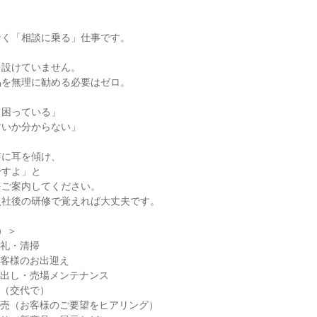
なく「相談に乗る」仕事です。
を設けていません。
品を無理に勧める必要はゼロ。
て困っている」
すいか分からない」
声に耳を傾け、
ですよ」と
をご案内してください。
入社後の研修で覚えれば大丈夫です。
）＞
・朝礼・清掃
・お客様のお出迎え
の品出し・売場メンテナンス
休憩（交代で）
客・販売（お客様のご要望をヒアリング）