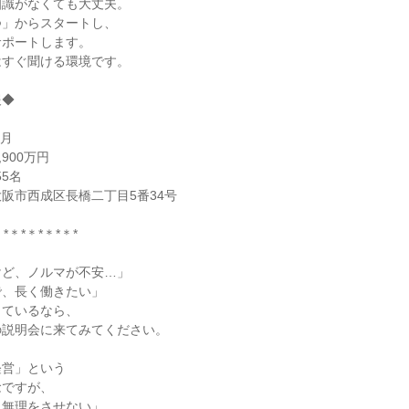
知識がなくても大丈夫。
つ」からスタートし、
サポートします。
はすぐ聞ける環境です。
報◆
4月
900万円
55名
阪市西成区長橋二丁目5番34号
＊*＊*＊*＊*＊*
けど、ノルマが不安…」
で、長く働きたい」
っているなら、
の説明会に来てみてください。
経営」という
念ですが、
に無理をさせない」