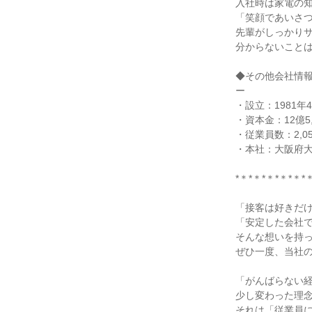
入社時は家電の
「笑顔であいさ
先輩がしっかり
分からないこと
◆その他会社情
ー
・設立：1981年
・資本金：12億5,
・従業員数：2,0
・本社：大阪府大
*＊*＊*＊*＊*＊*
「接客は好きだ
「安定した会社
そんな想いを持
ぜひ一度、当社
「がんばらない
少し変わった理
それは「従業員