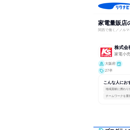
家電量販店
関西で働く／ノルマ
株式会
家電小
大阪府
27卒
こんな人にお
地域貢献に携わり
チームワークを重