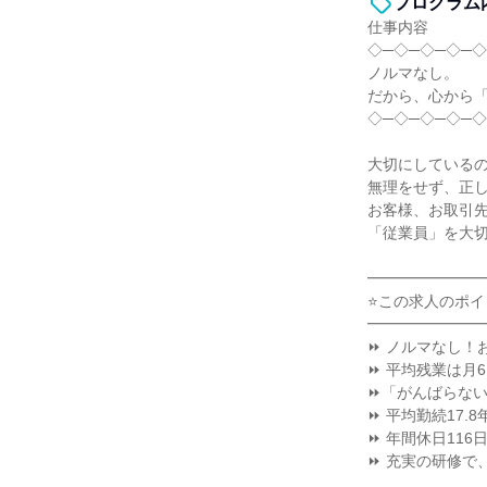
プログラム
仕事内容
◇─◇─◇─◇─◇
ノルマなし。
だから、心から
◇─◇─◇─◇─◇
大切にしている
無理をせず、正
お客様、お取引
「従業員」を大
━━━━━━━
⭐この求人のポイ
━━━━━━━
⏩ ノルマなし！
⏩ 平均残業は月
⏩「がんばらな
⏩ 平均勤続17.
⏩ 年間休日11
⏩ 充実の研修で