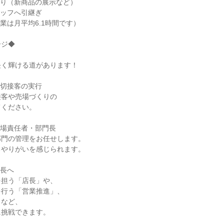
づくり（新商品の展示など）
スタッフへ引継ぎ
（残業は月平均6.1時間です）
ージ◆
長く輝ける道があります！
親切接客の実行
接客や売場づくりの
てください。
売場責任者・部門長
部門の管理をお任せします。
るやりがいを感じられます。
店長へ
を担う「店長」や、
を行う「営業推進」、
」など、
に挑戦できます。