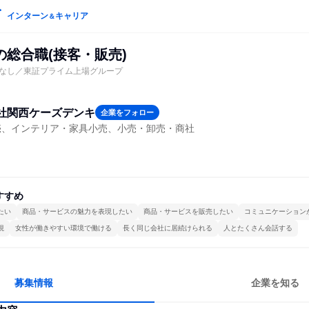
インターン
キャリア
＆
の総合職(接客・販売)
なし／東証プライム上場グループ
社関西ケーズデンキ
企業をフォロー
売、インテリア・家具小売、小売・卸売・商社
すすめ
たい
商品・サービスの魅力を表現したい
商品・サービスを販売したい
コミュニケーション
視
女性が働きやすい環境で働ける
長く同じ会社に居続けられる
人とたくさん会話する
募集情報
企業を知る