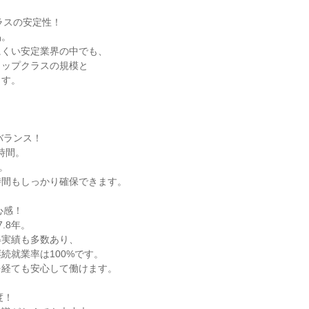
ラスの安定性！
品。
にくい安定業界の中でも、
トップクラスの規模と
ます。
バランス！
時間。
。
時間もしっかり確保できます。
心感！
.8年。
得実績も多数あり、
続就業率は100%です。
を経ても安心して働けます。
度！