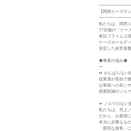
━━━━━━━
【関西ケーズデ
━━━━━━━
私たちは、関西エ
77店舗の「ケー
東証プライム上
ケーズホールデ
安定した経営基
◆事業の強み◆
ー
⏩ がんばらない
従業員が笑顔で
お客様への良い
残業削減やノル
⏩ ノルマのない
私たちは、売上
だから、お客様
本当に必要なも
「親切な接客」