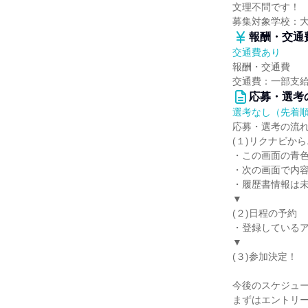
文理不問です！
募集対象学校：
報酬・交通
交通費あり
報酬・交通費
交通費：一部支
応募・選考
選考なし（先着
応募・選考の流
(１)リクナビか
・この画面の青
・次の画面で内
・履歴書情報は
▼
(２)日程の予約
・登録している
▼
(３)参加決定！
今後のスケジュ
まずはエントリ