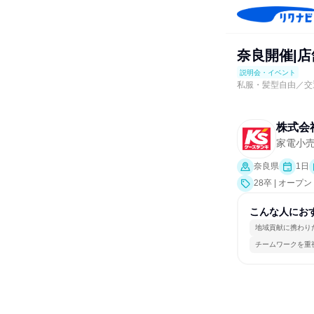
奈良開催|店
説明会・イベント
私服・髪型自由／交
株式会
家電小
奈良県
1日
28卒 | オ
ト、会社説明会
こんな人にお
地域貢献に携わり
チームワークを重