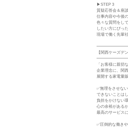
▶STEP 3
質疑応答会＆座
仕事内容や今後
色々な質問をし
したい方にぴっ
現場で働く先輩
━━━━━━━
【関西ケーズデ
━━━━━━━
「お客様に親切
企業理念に、関
展開する家電量
✅無理をさせな
できないことは
負担をかけない
心の余裕がある
最高のサービス
✅圧倒的な働き