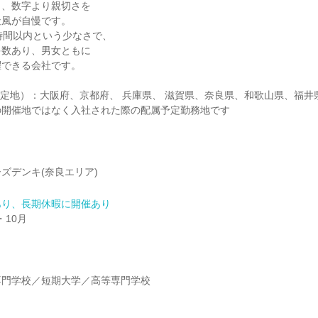
く、数字より親切さを
社風が自慢です。
時間以内という少なさで、
多数あり、男女ともに
躍できる会社です。
定地）：大阪府、京都府、 兵庫県、 滋賀県、奈良県、和歌山県、福井
の開催地ではなく入社された際の配属予定勤務地です
ズデンキ(奈良エリア)
あり、長期休暇に開催あり
・10月
】
専門学校／短期大学／高等専門学校
】