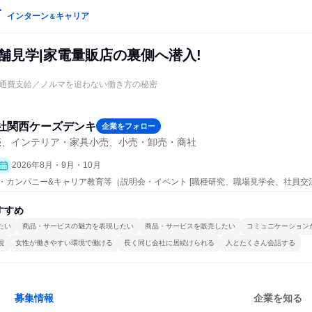
インターン
キャリア
＆
舗見学|家電量販店の裏側へ潜入!
通費支給／ノルマを追わない働き方の秘密
社関西ケーズデンキ
企業をフォロー
売、インテリア・家具小売、小売・卸売・商社
2026年8月・9月・10月
ープン・カンパニー&キャリア教育等（説明会・イベント [職種研究、職場見学会、社員
、業界研究]）
すすめ
たい
商品・サービスの魅力を表現したい
商品・サービスを販売したい
コミュニケーション
視
女性が働きやすい環境で働ける
長く同じ会社に居続けられる
人とたくさん会話する
募集情報
企業を知る