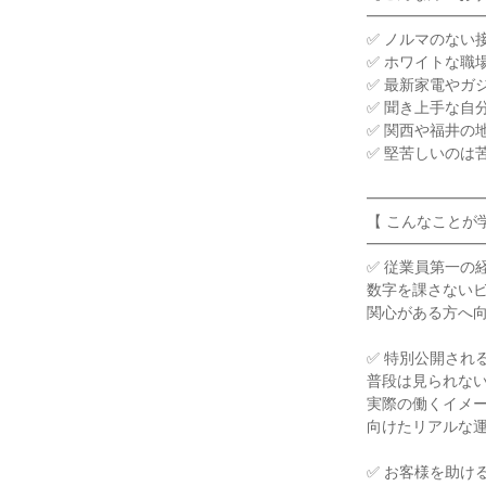
━━━━━━━
✅ ノルマのない
✅ ホワイトな職
✅ 最新家電やガ
✅ 聞き上手な自
✅ 関西や福井の
✅ 堅苦しいのは
━━━━━━━
【 こんなことが
━━━━━━━
✅ 従業員第一の
数字を課さない
関心がある方へ
✅ 特別公開され
普段は見られな
実際の働くイメ
向けたリアルな
✅ お客様を助け