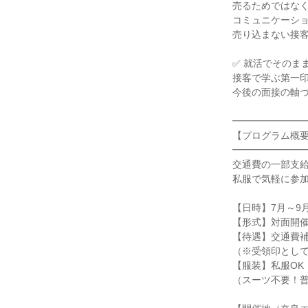
売るためではな
コミュニケーシ
売り込まない接
✅ 就活でそのま
接客で学ぶ第一
今後の面接の軸
━━━━━━━
【プログラム概
━━━━━━━
交通費の一部支
私服で気軽に参
【日時】7月～9月（
【形式】対面開
【待遇】交通費
（※受領印とし
【服装】私服OK
（スーツ不要！