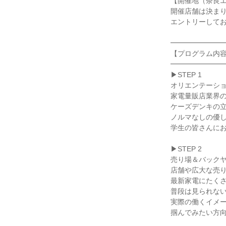
【開催地（奈良
開催店舗は決ま
エントリーして
━━━━━━━
【プログラム内
━━━━━━━
▶STEP 1
オリエンテーシ
家電量販店業界
ケーズデンキの
ノルマなしの優
学生の皆さんに
▶STEP 2
売り場＆バック
店舗や広大な売
最新家電にたく
普段は見られな
実際の働くイメ
掴んでみたい方