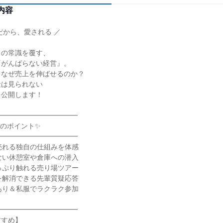
内容
だから、愛される ／
」の常識を覆す、
『がんばらない経営』。
、なぜ売上を伸ばせるのか？
段は見られない
を公開します！
━━━━━━━━━━━━
のポイント✨
━━━━━━━━━━━━
売れる独自の仕組みを体感
ない休憩室や倉庫への潜入
っぷり触れる売り場ツアー
を解消できる先輩質疑応答
あり＆私服でラクラク参加
━━━━━━━━━━━━
すすめ】