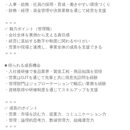
・人事・総務：社員の採用・育成・働きやすい環境づくり
・財務・経理：資金管理や決算業務を通じて経営を支援
＝＝＝
✅ 魅力ポイント（管理職）
・会社全体を裏側から支える責任感
・経営に直結する数字や制度に関わるやりがい
・営業や現場と連携し、事業全体の成長を支援できる
＝＝＝
■ 得られる成長機会
・入社後研修で食品業界・製造工程・商品知識を習得
・営業はOJTを通じて先輩と共に得意先訪問を経験
・管理部門はジョブローテーションで幅広い業務を経験
・資格取得や研修制度を通じてスキルアップを支援
＝＝＝
✅ 成長のポイント
・営業：市場を読む力、提案力、コミュニケーション力
・管理：論理的思考力、数値管理力、組織運営力
＝＝＝