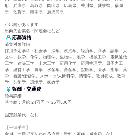
府、兵庫県、鳥取県、岡山県、広島県、香川県、愛媛県、福岡
県、佐賀県、熊本県、鹿児島県
※出向があります
出向先企業名：関連会社など
応募資格
募集対象詳細
採用予定学科：社会学、法学、政治学、経済学、商学、語学、人
文学、数学、化学、物理学、生物学、地学、機械工学、電気通信
工学、建築工学、土木工学、応用化学、応用物理学、原子力工
学、経営工学、農学、水産学、畜産学、獣医学、医学、歯学、薬
学、看護/保健学、スポーツ/人間科学、情報学、教員養成、教育
学、芸術学、環境学、家政学
報酬・交通費
給与詳細
基本給：月給 24万円 〜 26万500円
固定残業代：なし
【一律手当】
全員に一律で支払われる通勤・皆勤・家族手当金額：なし