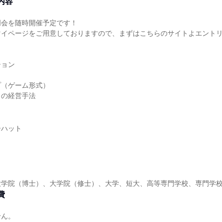
内容
明会を随時開催予定です！
マイページをご用意しておりますので、まずはこちらのサイトよエント
ション
プ（ゲーム形式）
トの経営手法
ーハット
大学院（博士）、大学院（修士）、大学、短大、高等専門学校、専門学
費
せん。