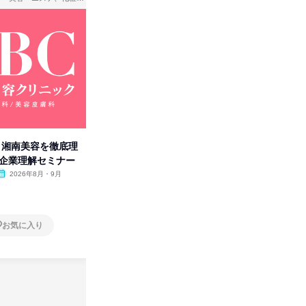
卒】湘南美容を徹底理
人事の心を動かす「自己表現」
「洋服の
付企業理解セミナー
の極意/選考官の本音を動画で公
分の強み
開
2026年8月・9月
オンライン
2026年8月・9月・10
オンラ
月・11月・12月
1日
1日
お気に入り
お気に入り