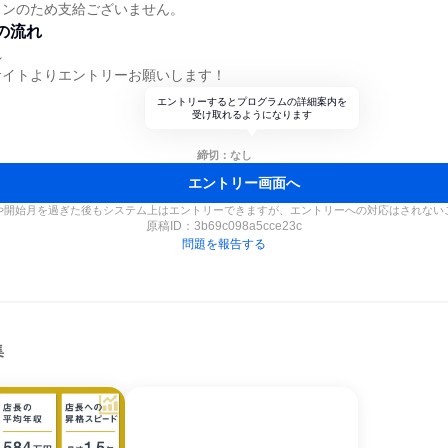
インのため支給ございません。
の流れ
れ
サイトよりエントリーお願いします！
エントリーするとプログラムの詳細案内を
受け取れるようになります
締切：なし
エントリー画面へ
や開始月を過ぎた後もシステム上はエントリーできますが、エントリーへの対応はされない
原稿ID：
3b69c098a5cce23c
問題を報告する
集