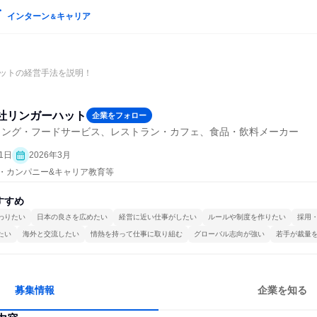
インターン
キャリア
＆
ットの経営手法を説明！
社リンガーハット
企業をフォロー
リング・フードサービス、レストラン・カフェ、食品・飲料メーカー
1日
2026年3月
プン・カンパニー&キャリア教育等
すすめ
わりたい
日本の良さを広めたい
経営に近い仕事がしたい
ルールや制度を作りたい
採用
たい
海外と交流したい
情熱を持って仕事に取り組む
グローバル志向が強い
若手が裁量
募集情報
企業を知る