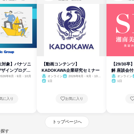
生対象】パナソニ
【動画コンテンツ】
【29/30
デザインプログラ
KADOKAWA企業研究セミナー
解 座談会
2026年8月・9月・10月
オンライン
2026年8月・9月・10
オンライン
月・11月・12月
1日
1日
気に入り
お気に入り
トップページへ
を探す