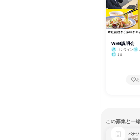
WEB説明会
オンライン
1日
お
この募集と一
パナソ
半導体