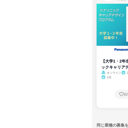
【大学1・2年
ックキャリア
ム
オンライン
1日
お
同じ業種の募集