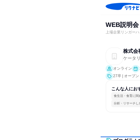
WEB説明会
上場企業リンガーハ
株式会
ケータ
オンライン
27卒 | オー
こんな人にお
食生活・食育に関
分析・リサーチし