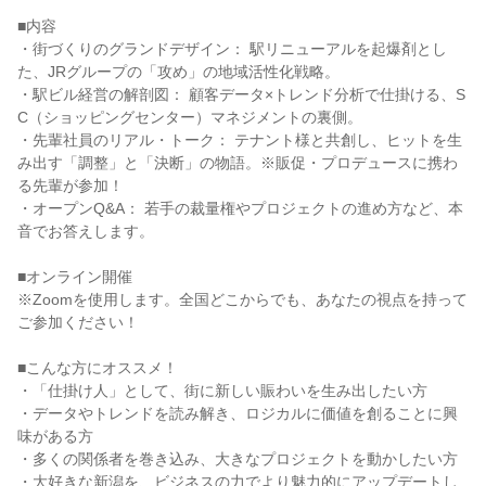
■内容
・街づくりのグランドデザイン： 駅リニューアルを起爆剤とし
た、JRグループの「攻め」の地域活性化戦略。
・駅ビル経営の解剖図： 顧客データ×トレンド分析で仕掛ける、S
C（ショッピングセンター）マネジメントの裏側。
・先輩社員のリアル・トーク： テナント様と共創し、ヒットを生
み出す「調整」と「決断」の物語。※販促・プロデュースに携わ
る先輩が参加！
・オープンQ&A： 若手の裁量権やプロジェクトの進め方など、本
音でお答えします。
■オンライン開催
※Zoomを使用します。全国どこからでも、あなたの視点を持って
ご参加ください！
■こんな方にオススメ！
・「仕掛け人」として、街に新しい賑わいを生み出したい方
・データやトレンドを読み解き、ロジカルに価値を創ることに興
味がある方
・多くの関係者を巻き込み、大きなプロジェクトを動かしたい方
・大好きな新潟を、ビジネスの力でより魅力的にアップデートし