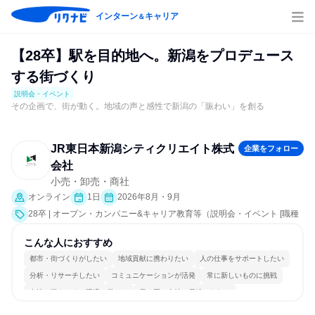
インターン
キャリア
＆
【28卒】駅を目的地へ。新潟をプロデュース
する街づくり
説明会・イベント
その企画で、街が動く。地域の声と感性で新潟の「賑わい」を創る
JR東日本新潟シティクリエイト株式
企業をフォロー
会社
小売・卸売・商社
オンライン
1日
2026年8月・9月
28卒 | オープン・カンパニー&キャリア教育等（説明会・イベント [職種
研究、社員交流会、会社説明会、業界研究]）
こんな人におすすめ
都市・街づくりがしたい
地域貢献に携わりたい
人の仕事をサポートしたい
分析・リサーチしたい
コミュニケーションが活発
常に新しいものに挑戦
女性が働きやすい環境で働ける
長く同じ会社に居続けられる
多様な職種の人と関われる
若手が裁量を持てる環境