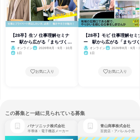
【28卒】生ソ 仕事理解セミナ
【28卒】モビ 仕事理解セミ
ー 駅から広がる「まちづく
ー 駅から広がる「まちづ
り」
り」
オンライン
2026年8月・9月・10月
オンライン
2026年8月・9月・
1日
1日
お気に入り
お気に入り
この募集と一緒に見られている募集
パナソニック株式会社
青山商事株式会社
半導体・電子機器メーカー
百貨店・アパレル小売