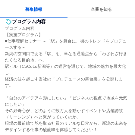
募集情報
企業を知る
プログラム内容
プログラム内容
【実施プログラム】
■仕事理解セミナー ～「駅」を舞台に、街のトレンドをプロデュ
ースする～
新潟の玄関口である「駅」を、単なる通過点から「わざわざ行き
たくなる目的地」へ。
駅ビル（CoCoLo新潟等）の運営を通じて、地域の魅力を最大化
し、
経済の波を起こす当社の「プロデュースの舞台裏」を公開しま
す。
「自分のアイデアを形にしたい」「ビジネスの視点で地域を元気
にしたい」
その好奇心が、どのように数万人を動かすイベントや店舗誘致
（リーシング）へと繋がっていくのか。
現場の最前線で舵を取る社員のリアルな日常から、新潟の未来を
デザインする仕事の醍醐味を体感してください！