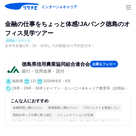
インターン
キャリア
＆
金融の仕事をちょっと体感!JAバンク徳島のオ
フィス見学ツアー
説明会・イベント
全学年対象(28・29・30卒)／5月開催分の予約受付中！
徳島県信用農業協同組合連合会
企業をフォロー
銀行・信用金庫・貸付
徳島県
1日
2026年8月・9月
28卒・29卒・30卒 | オープン・カンパニー&キャリア教育等（説明会・
イベント [職種研究、職場見学会、社員交流会、会社説明会、業界研
究]）
こんな人におすすめ
金融関係に携わりたい
地域貢献に携わりたい
プロジェクトを推進したい
情熱を持って仕事に取り組む
コミュニケーションが活発
常に新しいものに挑戦
チームワークを重視
長く同じ会社に居続けられる