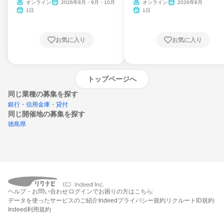
ム
オンライン
2026年8月・9月・10月
オンライン
2026年8月
1日
1日
お気に入り
お気に入り
トップページへ
同じ業種の募集を探す
銀行・信用金庫・貸付
同じ開催地の募集を探す
徳島県
エントリーするとプログラムの詳細案内を
ヘルプ・お問い合わせ
ログインでお困りの方はこちら
受け取れるようになります
データを使ったサービスのご紹介
Indeedプライバシー規約
リクルートID規約
Indeed利用規約
締切：なし
エントリー画面へ