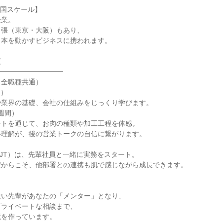
全国スケール】
企業。
出張（東京・大阪）もあり、
日本を動かすビジネスに携われます。
度
━━━━━━━━━━
（全職種共通）
間）
や業界の基礎、会社の仕組みをじっくり学びます。
3週間）
ートを通じて、お肉の種類や加工工程を体感。
い理解が、後の営業トークの自信に繋がります。
JT）は、先輩社員と一緒に実務をスタート。
だからこそ、他部署との連携も肌で感じながら成長できます。
近い先輩があなたの「メンター」となり、
プライベートな相談まで、
境を作っています。