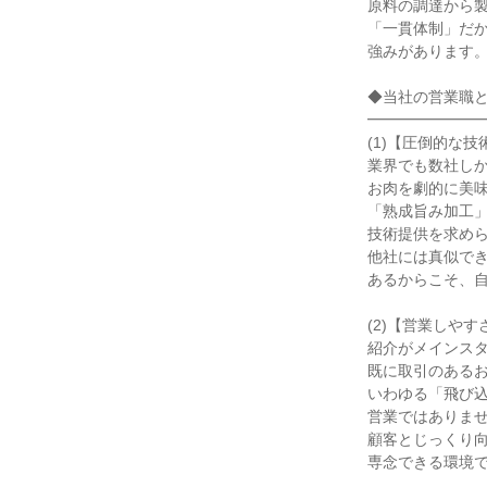
原料の調達から
「一貫体制」だ
強みがあります
◆当社の営業職
━━━━━━━
(1)【圧倒的な技
業界でも数社し
お肉を劇的に美
「熟成旨み加工
技術提供を求め
他社には真似で
あるからこそ、
(2)【営業しやす
紹介がメインス
既に取引のある
いわゆる「飛び
営業ではありま
顧客とじっくり
専念できる環境