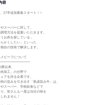
内容
、27卒追加募集スタート！✨
ンやスーパーに対して、
や調理方法を提案いただきます。
合うお肉を探している」
柔らかくしたい」といった
、独自の技術で解決します。
ルメビーフについて
━━━━━━━━━━
の創業以来、
食肉加工」の分野で
シェアを誇る企業です。
で肉の旨みを引き出す「熟成旨み牛」は、
ンやスーパー、学校給食などで
おり、皆さんも一度は当社の味を
もしれません！