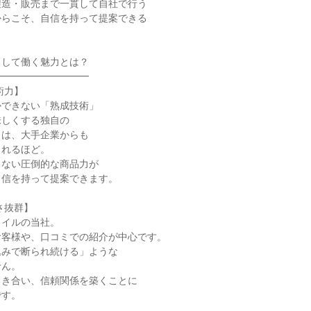
製造・販売まで一貫して自社で行う
からこそ、自信を持って提案できる
。
として働く魅力とは？
━━━━━━━━━━
術力】
かできない「熟成技術」
味しくする独自の
」は、大手企業からも
られるほど。
きない圧倒的な商品力が
自信を持って提案できます。
さ抜群】
タイルの当社。
お客様や、口コミでの紹介が中心です。
込みで断られ続ける」ような
せん。
向き合い、信頼関係を築くことに
です。