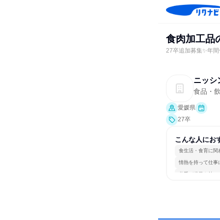
食肉加工品
27卒追加募集✨年
ニッシ
食品・
愛媛県
27卒
こんな人にお
食生活・食育に関
情熱を持って仕事
若手が裁量を持て