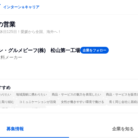
インターン
キャリア
＆
の営業
間休日125日！愛媛から全国、海外へ！
ン・グルメビーフ(株) 松山第一工場
企業をフォロー
飲料メーカー
すすめ
わりたい
地域貢献に携わりたい
商品・サービスの魅力を表現したい
商品・サービスを販売
に取り組む
コミュニケーションが活発
女性が働きやすい環境で働ける
長く同じ会社に居続
る環境
人とたくさん会話する
募集情報
企業を知る