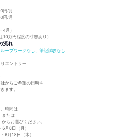
0円/月
0円/月
・4月）
は10万円程度の寸志あり）
の流れ
グループワークなし、筆記試験なし
よりエントリー
会
弊社からご希望の日時を
だきます。
て、時間は
」または
時」からお選びください。
・6月8日（月）
 ・6月18日（木）