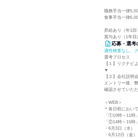
職務手当一律5,00
食事手当一律6,00
昇給あり（年1回
賞与あり（1年目
応募・選考
適性検査なし、
選考プロセス
【１】リクナビ
▼
【２】会社説明
エントリー後、
確認させていた
＜WEB＞
＊各日程におい
「①10時～11時
「②14時～15
・6月3日（水） 
・6月12日（金）