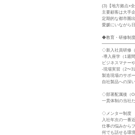
(3)【地方拠点×
主要顧客は大手
定期的な都市圏
愛媛にいながら
◆教育・研修制
━━━━━━━
◇新入社員研修
-導入座学（1週
ビジネスマナー
-現場実習（2〜
製造現場のサポ
自社製品への深
◇部署配属後（O
一貫体制の当社
◇メンター制度
入社年次の一番
仕事の悩みから
何でも話せる環