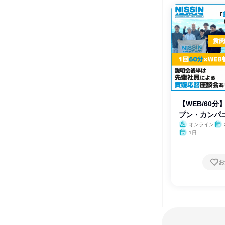
【WEB/60
プン・カンパ
オンライン
1日
お