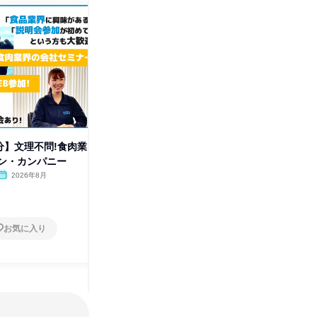
0分】文理不問!食肉業
【WEB/60分】食肉業界のオー
【WEB
ン・カンパニー
プン・カンパニー《施設管理》
プン・カ
2026年8月
オンライン
2026年8月
オンラ
1日
1日
お気に入り
お気に入り