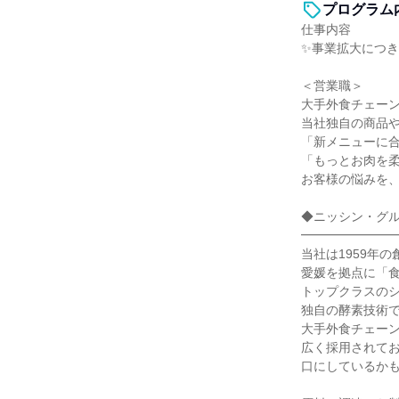
プログラム
仕事内容
✨事業拡大につき
＜営業職＞
大手外食チェー
当社独自の商品
「新メニューに
「もっとお肉を
お客様の悩みを
◆ニッシン・グ
━━━━━━━
当社は1959年
愛媛を拠点に「
トップクラスの
独自の酵素技術
大手外食チェー
広く採用されて
口にしているか