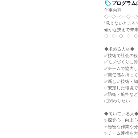
プログラム
仕事内容
◇─◇─◇─◇─◇
“見えないところ
確かな技術で未来
◇─◇─◇─◇─◇
◆求める人材◆
✅技術で社会の
✅モノづくりに
✅チームで協力
✅責任感を持っ
✅新しい技術・
✅安定した環境
✅防衛・航空な
に関わりたい
◆向いている人
✨探究心・向上
✨緻密な作業や
✨チーム連携を