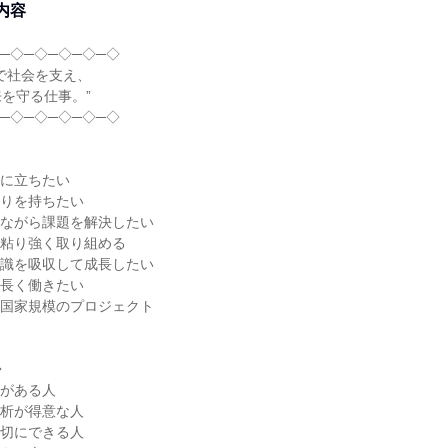
内容
─◇─◇─◇─◇─◇
で社会を支え、
を守る仕事。”
─◇─◇─◇─◇─◇
役に立ちたい
誇りを持ちたい
しながら課題を解決したい
て粘り強く取り組める
知識を吸収して成長したい
で長く働きたい
ど国家規模のプロジェクト
◆
心がある人
分析が得意な人
大切にできる人