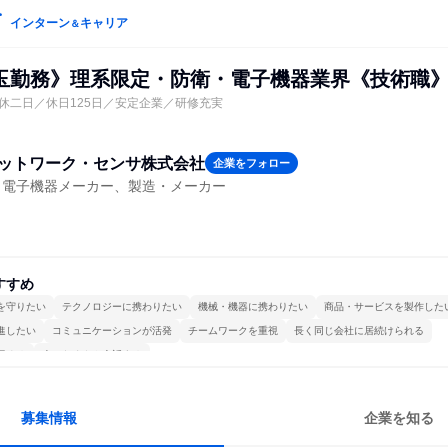
インターン
キャリア
＆
玉勤務》理系限定・防衛・電子機器業界《技術職
休二日／休日125日／安定企業／研修充実
ネットワーク・センサ株式会社
企業をフォロー
・電子機器メーカー、製造・メーカー
すすめ
を守りたい
テクノロジーに携わりたい
機械・機器に携わりたい
商品・サービスを製作した
進したい
コミュニケーションが活発
チームワークを重視
長く同じ会社に居続けられる
極める
人とたくさん会話する
募集情報
企業を知る