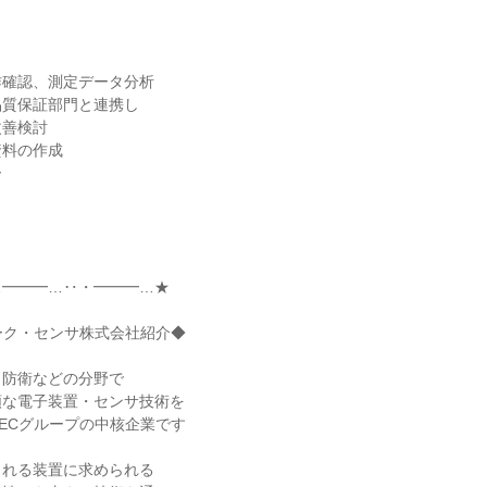
作確認、測定データ分析
品質保証部門と連携し
改善検討
資料の作成
ー
…━━━…‥・━━━…★
ーク・センサ株式会社紹介◆
・防衛などの分野で
頼な電子装置・センサ技術を
ECグループの中核企業です
される装置に求められる