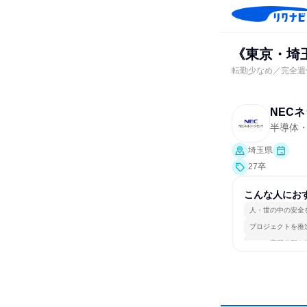
《東京・埼
転勤少なめ／完全週
NEC
半導体
埼玉県
27卒
こんな人にお
人・世の中の安全
プロジェクトを推
一つの専門分野を