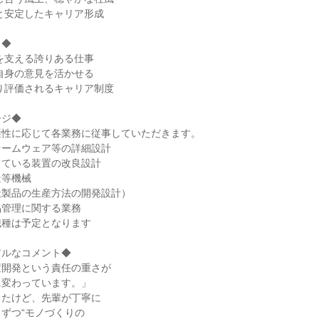
と安定したキャリア形成
力◆
を支える誇りある仕事
自身の意見を活かせる
り評価されるキャリア制度
ージ◆
適性に応じて各業務に従事していただきます。
ァームウェア等の詳細設計
している装置の改良設計
造等機械
社製品の生産方法の開発設計）
品管理に関する業務
職種は予定となります
アルなコメント◆
置開発という責任の重さが
に変わっています。」
ったけど、先輩が丁寧に
ずつ“モノづくりの