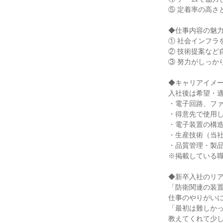
⑤ 定着率の高さ
◆仕事内容の魅
① 社会インフラ
② 技術提案など
③ 努力がしっか
◆キャリアイメ
入社後は希望・
・電子回路、フ
・得意先で使用
・電子装置の構
・生産技術（当
・品質管理・製
※掲載している
◆新卒入社のリ
「防衛関連の装
仕事のやりがい
「最初は難しか
教えてくれて少し