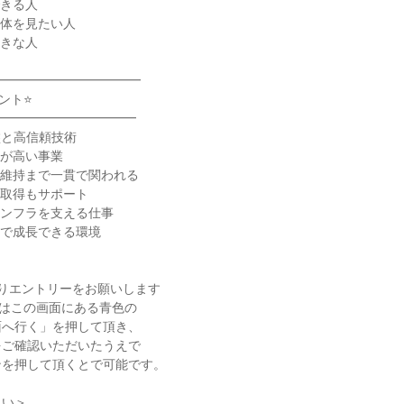
できる人
全体を見たい人
好きな人
━━━━━━━━━━━━
ント⭐
━━━━━━━━━━━
盤と高信頼技術
性が高い事業
・維持まで一貫で関われる
格取得もサポート
インフラを支える仕事
アで成長できる環境
りエントリーをお願いします
)はこの画面にある青色の
面へ行く」を押して頂き、
をご確認いただいたうえで
ンを押して頂くとで可能です。
さい＞