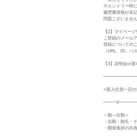
※エントリー時
履歴書情報が未
問題ございませ
【2】マイページ
ご登録のメール
登録についての
（URL、ID、
【3】説明会or
━━━━━━━
⭐新入社員一日
━━━V━━━━
＜朝～出勤＞
・出勤・朝礼・
・開発進捗の共