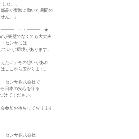
ました。」
た部品が実際に動いた瞬間の
ません。」
…━━━…‥・━━━…★
識”が完璧でなくても大丈夫
ク・センサには、
していく”環境があります。
支えたい」その想いがあれ
来はここから広がります。
ク・センサ株式会社で、
から日本の安心を守る
見つけてください。
明会参加お待ちしております。
ク・センサ株式会社