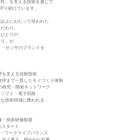
全性」を支える技術を通じて
を守り続けています。
紀以上にわたって培われた
こだわり。
人ひとりの
くり」が、
ク・センサのブランドを
野を支える信頼技術
維持まで一貫したモノづくり体制
プの研究・開発ネットワーク
込みソフト・電子回路
様な技術領域に携われる
修・技術研修制度
心スタート
制・ワークライフバランス
し合う風土、穏やかな社風