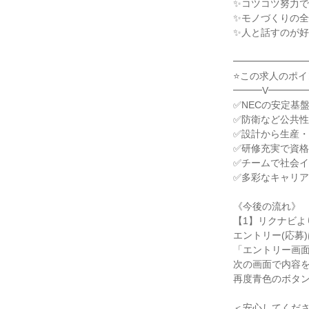
✨コツコツ努力
✨モノづくりの
✨人と話すのが
━━━━━━━
⭐この求人のポイ
━━━V━━━━
✅NECの安定基
✅防衛など公共
✅設計から生産
✅研修充実で資
✅チームで社会
✅多彩なキャリ
《今後の流れ》
【1】リクナビよ
エントリー(応募
「エントリー画
次の画面で内容
再度青色のボタ
＜安心してくだ