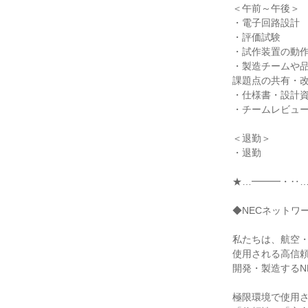
＜午前～午後＞
・電子回路設計
・評価試験
・試作装置の動
・製造チームや
課題点の共有・
・仕様書・設計
・チームレビュ
＜退勤＞
・退勤
★…━━━・‥
◆NECネットワ
私たちは、航空
使用される高信
開発・製造するN
極限環境で使用