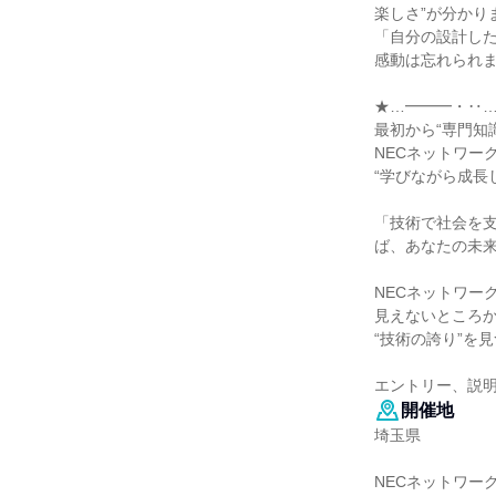
楽しさ”が分かり
「自分の設計し
感動は忘れられ
★…━━━・‥
最初から“専門知
NECネットワー
“学びながら成長
「技術で社会を
ば、あなたの未
NECネットワー
見えないところ
“技術の誇り”を
エントリー、説
開催地
埼玉県
NECネットワー