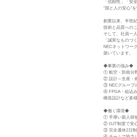
「信頼性」「安
“国と人の安心”
創業以来、半世
技術と品質への
そして、社員一
「誠実なものづ
NECネットワー
築いています。
◆事業の強み◆
① 航空・防衛分
② 設計～生産・
③ NECグルー
④ FPGA・組
構造設計など多
◆働く環境◆
① 手厚い新人研
② OJT制度で安
③ 完全週休2日
④ チームで協力