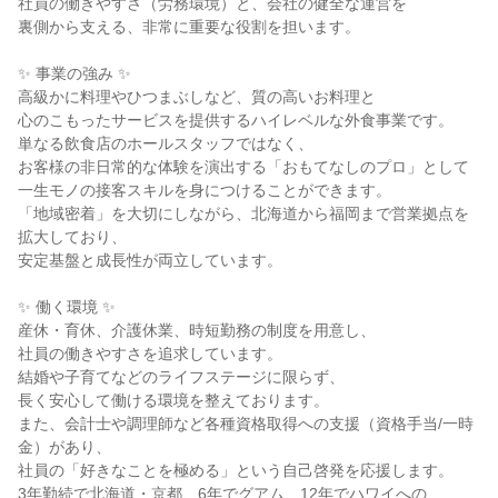
社員の働きやすさ（労務環境）と、会社の健全な運営を
裏側から支える、非常に重要な役割を担います。
✨ 事業の強み ✨
高級かに料理やひつまぶしなど、質の高いお料理と
心のこもったサービスを提供するハイレベルな外食事業です。
単なる飲食店のホールスタッフではなく、
お客様の非日常的な体験を演出する「おもてなしのプロ」として
一生モノの接客スキルを身につけることができます。
「地域密着」を大切にしながら、北海道から福岡まで営業拠点を
拡大しており、
安定基盤と成長性が両立しています。
✨ 働く環境 ✨
産休・育休、介護休業、時短勤務の制度を用意し、
社員の働きやすさを追求しています。
結婚や子育てなどのライフステージに限らず、
長く安心して働ける環境を整えております。
また、会計士や調理師など各種資格取得への支援（資格手当/一時
金）があり、
社員の「好きなことを極める」という自己啓発を応援します。
3年勤続で北海道・京都、6年でグアム、12年でハワイへの