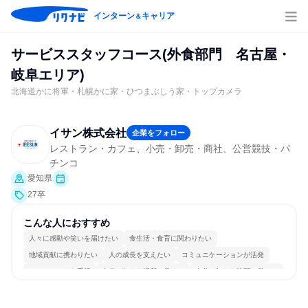
インターン
キャリア
＆
サービススタッフコース(外食部門 名古屋・
岐阜エリア)
北海道かに将軍・札幌かに家・ひつまぶしう家・トップカメラ
イサン株式会社
企業をフォロー
レストラン・カフェ、小売・卸売・商社、公営競技・パ
チンコ
愛知県
27卒
こんな人におすすめ
人々に感動や笑いを届けたい
食生活・食育に関わりたい
地域貢献に携わりたい
人の成長を支えたい
コミュニケーションが活発
チームワークを重視
自分の好きな場所で働ける
自分の好きな時間で働ける
人とたくさん会話する