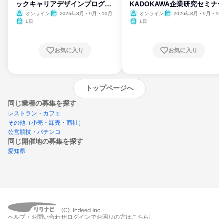
ックキャリアデザインプログラ
KADOKAWA企業研究セミナ
ム
オンライン
2026年8月・9月・10月
オンライン
2026年8月・9月・1
月・11月・12月
1日
1日
お気に入り
お気に入り
トップページへ
同じ業種の募集を探す
レストラン・カフェ
その他（小売・卸売・商社）
公営競技・パチンコ
同じ開催地の募集を探す
愛知県
エントリーするとプログラムの詳細案内を
ヘルプ・お問い合わせ
ログインでお困りの方はこちら
受け取れるようになります