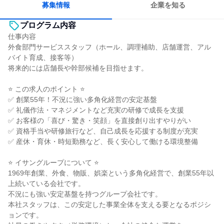
募集情報
企業を知る
プログラム内容
仕事内容
外食部門サービススタッフ（ホール、調理補助、店舗運営、アル
バイト育成、接客等）
将来的には店舗長や幹部候補を目指せます。
⭐ この求人のポイント ⭐
✅ 創業55年！不況に強い多角化経営の安定基盤
✅ 礼儀作法・マネジメントなど充実の研修で成長を支援
✅ お客様の「喜び・驚き・笑顔」を直接創り出すやりがい
✅ 資格手当や研修旅行など、自己成長を応援する制度が充実
✅ 産休・育休・時短勤務など、長く安心して働ける環境整備
⭐ イサングループについて ⭐
1969年創業、外食、物販、娯楽という多角化経営で、創業55年以
上続いている会社です。
不況にも強い安定基盤を持つグループ会社です。
本社スタッフは、この安定した事業全体を支える要となるポジシ
ョンです。