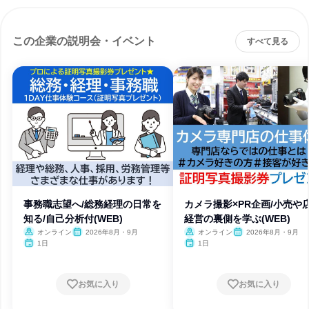
この企業の説明会・イベント
すべて見る
事務職志望へ/総務経理の日常を
カメラ撮影×PR企画/小売や
知る/自己分析付(WEB)
経営の裏側を学ぶ(WEB)
オンライン
2026年8月・9月
オンライン
2026年8月・9月
1日
1日
お気に入り
お気に入り