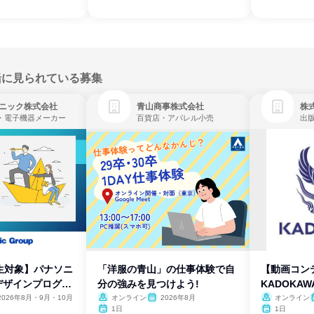
緒に見られている募集
ニック株式会社
青山商事株式会社
株式
・電子機器メーカー
百貨店・アパレル小売
出
生対象】パナソニ
「洋服の青山」の仕事体験で自
【動画コン
デザインプログラ
分の強みを見つけよう!
KADOKA
2026年8月・9月・10月
オンライン
2026年8月
オンライン
1日
1日