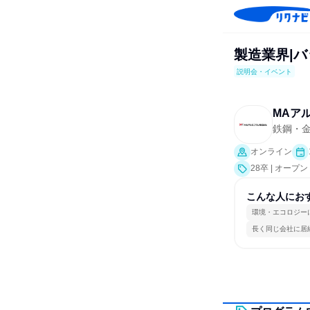
製造業界|
説明会・イベント
MAア
鉄鋼・
オンライン
28卒 | オー
こんな人にお
環境・エコロジー
長く同じ会社に居