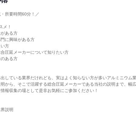
内容
・所要時間60分！／
スメ！
味がある方
部門に興味がある方
たい方
総合圧延メーカーについて知りたい方
味のある方
み出している業界だけれども、実はよく知らない方が多いアルミニウム
説明から、そこで活躍する総合圧延メーカーである当社の説明まで、幅
。情報収集の場として是非お気軽にご参加ください！
業界説明