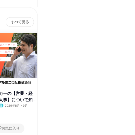
すべて見る
MAア
カーの【営業・経
製造業界|バックオフィス系総合
人事】について知る
職・法人営業・管理部門スタッ
フ
2026年8月・9月
オンライン
2026年8月・9月
1日
お気に入り
お気に入り