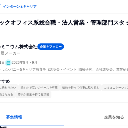
インターン
キャリア
＆
バックオフィス系総合職・法人営業・管理部門スタ
ルミニウム株式会社
企業をフォロー
金属メーカー
1日
2026年8月・9月
プン・カンパニー&キャリア教育等（説明会・イベント [職種研究、会社説明会、業界研
すすめ
に携わりたい
穏やかで互いのペースを尊重
情熱を持って仕事に取り組む
コミュニケーショ
続けられる
若手が裁量を持てる環境
募集情報
企業を知る