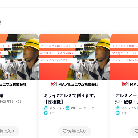
集
職
ミライ?アルミで創ります。
アルミメー
【技術職】
理・総務・
2026年8月・9月
60分
オンライン
2026年8月・9月
オンライン
1日
1日
気に入り
お気に入り