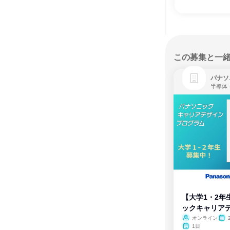
この募集と一
パナソ
半導体
【大学1・2年
ックキャリア
ム
オンライン
1日