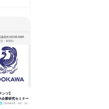
会社KADOKAWA
株式会社住まいず
版社・新聞社
製造・メーカー、建築設計
テンツ】
先着順・選考なし|注文住宅の総
プログラ
WA企業研究セミナー
合職|会社説明会&社長座談会
しくアル
2026年8月・9月・10
オンライン
2026年8月・9月
オンラ
月・11月・12月
1日
2日～4