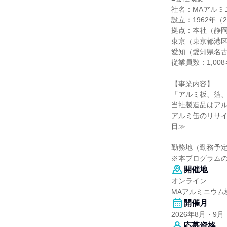
社名：MAアルミ
設立：1962年（
拠点：本社（静
東京（東京都港
愛知（愛知県名
従業員数：1,008
【事業内容】
「アルミ板、箔
当社製造品はア
アルミ缶のリサ
目≫
勤務地（勤務予
※本プログラム
開催地
オンライン
MAアルミニウム
開催月
2026年8月・9月
応募資格