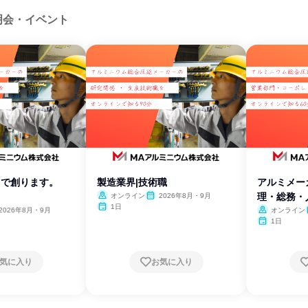
明会・イベント
ミで創ります。
製造業界|技術職
アルミメー
理・総務・
オンライン
2026年8月・9月
1日
60分
2026年8月・9月
オンライン
1日
気に入り
お気に入り