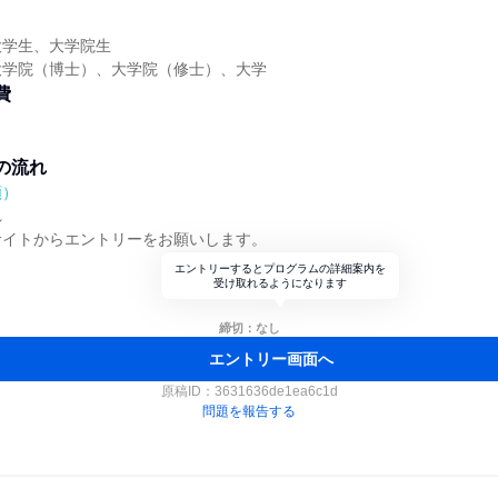
大学生、大学院生
大学院（博士）、大学院（修士）、大学
費
の流れ
順）
れ
サイトからエントリーをお願いします。
エントリーするとプログラムの詳細案内を
受け取れるようになります
締切：なし
エントリー画面へ
原稿ID：
3631636de1ea6c1d
問題を報告する