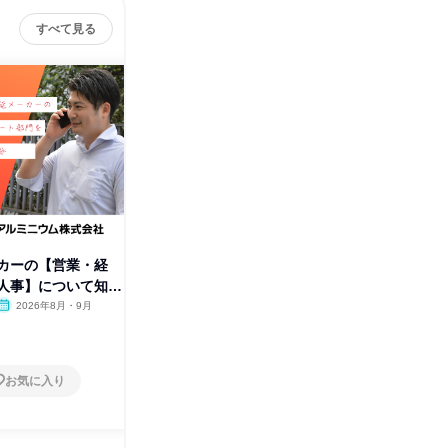
すべて見る
MAア
カーの【営業・経
製造業界|バックオフィス系総合
人事】について知る
職・法人営業・管理部門スタッ
フ
2026年8月・9月
オンライン
2026年8月・9月
1日
お気に入り
お気に入り