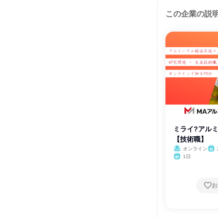
この企業の説
ミライ?アル
【技術職】
オンライン
1日
お