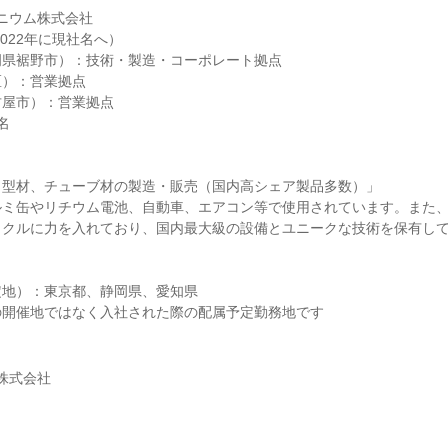
ニウム株式会社
2022年に現社名へ）
岡県裾野市）：技術・製造・コーポレート拠点
区）：営業拠点
古屋市）：営業拠点
名
、型材、チューブ材の製造・販売（国内高シェア製品多数）」
ルミ缶やリチウム電池、自動車、エアコン等で使用されています。また、
イクルに力を入れており、国内最大級の設備とユニークな技術を保有し
定地）：東京都、静岡県、愛知県
の開催地ではなく入社された際の配属予定勤務地です
株式会社