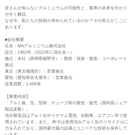
皆さんが知らないアルミニウムの可能性と、業界の未来を分かり
やすく解説。
なぜ今、私たちの技術が求められているのか？その答えがここに
あります。
■会社概要
社名：MAアルミニウム株式会社
設立：1962年（2022年に現社名へ）
拠点：本社（静岡県裾野市）：開発・技術・製造・コーポレート
拠点
東京（東京都港区）：営業拠点
愛知（愛知県名古屋市）：営業拠点
従業員数：1,008名
【事業内容】
「アルミ板、箔、型材、チューブ材の製造・販売（国内高シェア
製品多数）」
当社製造品はアルミ缶やリチウム電池、自動車、エアコン等で使
用されています。また、 昨今は使用済みアルミ缶のリサイクルに
力を入れており、国内最大級の設備とユニークな技術を保有して
います。