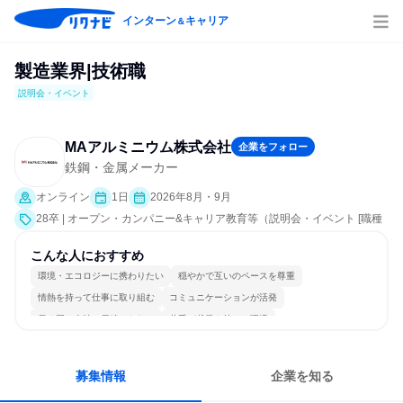
インターン
キャリア
＆
製造業界|技術職
説明会・イベント
MAアルミニウム株式会社
企業をフォロー
鉄鋼・金属メーカー
オンライン
1日
2026年8月・9月
28卒 | オープン・カンパニー&キャリア教育等（説明会・イベント [職種
研究、会社説明会、業界研究]）
こんな人におすすめ
環境・エコロジーに携わりたい
穏やかで互いのペースを尊重
情熱を持って仕事に取り組む
コミュニケーションが活発
長く同じ会社に居続けられる
若手が裁量を持てる環境
募集情報
企業を知る