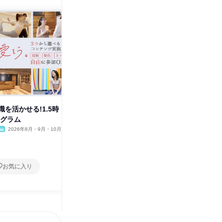
を活かせる!1.5時
東京開催|栄養学×フィットネス
東京開催
ログラム
業界!知識を活かす体験型コース
ス業界を
2026年8月・9月・10月
東京都
2026年8月・9月・10月
東京都
1日
1日
お気に入り
お気に入り