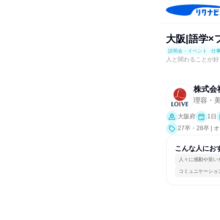
大阪|語学
説明会・イベント
仕
人と関わることが好
株式会
理容・
大阪府
1日
27卒・28卒
ポート、会社説
こんな人にお
人々に感動や笑い
コミュニケーショ