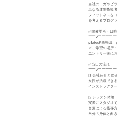
当社のヨガやピ
単なる運動指導
フィットネスを
を考えるプログラ
✅開催場所・日時
￣￣V￣￣￣￣￣
pilatesK西梅
※ご希望の場所
エントリー後に
✅当日の流れ
￣￣V￣￣￣￣￣
[1]会社紹介と価
女性が活躍でき
インストラクタ
[2]レッスン体験
実際にスタジオ
言葉による指導
自分の身体と向