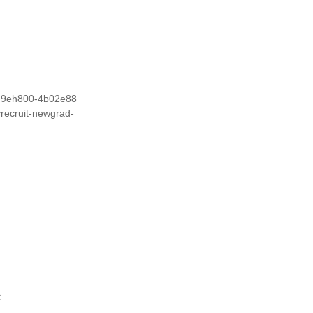
n8h9eh800-4b02e88
cruit-newgrad-
校