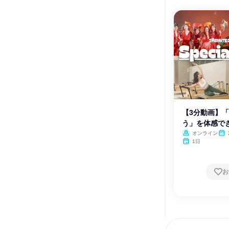
【3分動画】
う」を体感で
像
オンライン
月・
1日
お