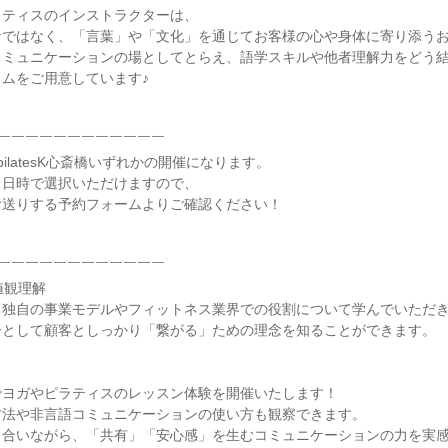
ラティスのインストラクターは、
者ではなく、「言葉」や「文化」を通じてお客様の心や身体に寄り添う
コミュニケーションの場としてとらえ、語学スキルや他者理解力をどう
ムをご用意しています♪
￣￣￣￣￣￣￣￣￣￣￣￣
田、pilatesK心斎橋いずれかの開催になります。
・日時で選択いただけますので、
お送りする予約フォームよりご確認ください！
￣￣￣￣￣￣￣￣￣￣￣￣
値観理解
る独自の事業モデルやフィットネス業界での役割について学んでいただ
ーとして顧客としっかり「繋がる」ための理念を知ることができます。
でヨガやピラティスのレッスン体験を開催いたします！
方法や非言語コミュニケーションの使い方も観察できます。
き合いながら、「共有」「安心感」を生むコミュニケーションの力を実