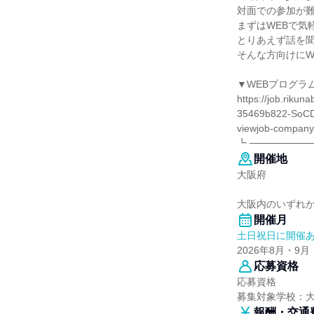
対面での参加が
まずはWEBで気
とりあえず話を
そんな方向けにW
▼WEBプログラ
https://job.riku
35469b822-SoCD
viewjob-company
┗ ─────────
開催地
大阪府
大阪内のいずれかの
開催月
土日祝日に開催
2026年8月・9月
応募資格
応募資格
募集対象学校：
報酬・交通