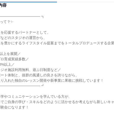
内容
──────────────── ┓
Eって？✨
」を応援するパートナーとして、
ガなどのスタジオの運営から、
生を豊かにするライフスタイル提案までをトータルプロデュースする企
舗以上を展開／
プロ育成実績多数／
0%以上／
タジオ施設利用無料、遊ぶ日制度など／
ポート体制と、抜群の風通しの良さを誇りながら、
取り入れた独自のレッスン開発や新事業に果敢に挑戦しています！
──────────────── ┛
語学やコミュニケーションを学んでいる方が、
界でご自身の学び・スキルをどのように活かせるか考えながら新しいキ
体験会になります！