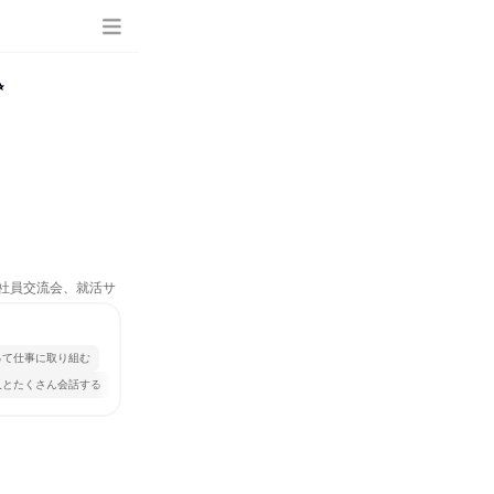
✨
、社員交流会、就活サ
って仕事に取り組む
人とたくさん会話する