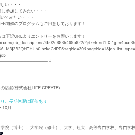
難しい・・・
軽に参加してみたい・・・
聞いてみたい・・・
EB開催のプログラムもご用意しております！
ムは下記URLよりエントリーをお願いします！
nabi.com/job_descriptions/4b02e8835469b822/?jrtk=5-nrt1-0-1jpm4uc
6_M3j2B2QHTHUh0IbzkdCdPP&seqNo=30&pageNo=1&job_list_type=re
job
──────────────── ┛
店舗(株式会社LIFE CREATE)
あり、長期休暇に開催あり
・10月
大学院（博士）、大学院（修士）、大学、短大、高等専門学校、専門学
費