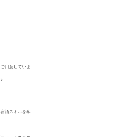
をご用意していま
♪
非言語スキルを学