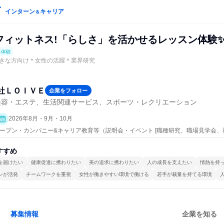
インターン
キャリア
＆
×フィットネス!「らしさ」を活かせるレッスン体験
事体験
きな方向け＊女性の活躍＊業界研究
社ＬＯＩＶＥ
企業をフォロー
美容・エステ、生活関連サービス、スポーツ・レクリエーション
2026年8月・9月・10月
 | オープン・カンパニー&キャリア教育等（説明会・イベント [職種研究、職場見学会
明会、業界研究]、仕事体験）
すすめ
を届けたい
健康促進に携わりたい
美の追求に携わりたい
人の成長を支えたい
情熱を持
ンが活発
チームワークを重視
女性が働きやすい環境で働ける
若手が裁量を持てる環境
募集情報
企業を知る