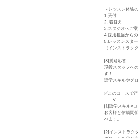
～レッスン体験
1.受付
2. 着替え
3.スタジオへご
4.採用担当から
5.レッスンスタ
（インストラク
[3]質疑応答
現役スタッフへ
す！
語学スキルやグ
✅このコースで
￣￣V￣￣￣￣￣
[1]語学スキル
お客様と信頼関
べます。
[2]インストラ