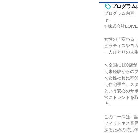
プログラム
プログラム内容
┏ ─────────
✨株式会社LOIV
女性の「変わる
ピラティスやヨ
一人ひとりの人
＼全国に160店
＼未経験からの
＼女性社員比率9
＼住宅手当、ス
という安心のサ
常にトレンドを
┗ ─────────
このコースは、
フィットネス業
探るための特別