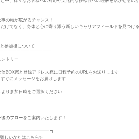
進む中、様々なお客様への対応や文化的な多様性への理解を活かせるの
す仕事の幅が広がるチャンス！
訳だけでなく、身体と心に寄り添う新しいキャリアフィールドを見つけ
れと参加後について
￣￣￣￣￣￣￣￣￣￣￣￣
エントリー
の受信BOX宛と登録アドレス宛に日程予約のURLをお送りします！
、すぐにメッセージをお届けします
URLより参加日時をご選択ください
で今後のフローをご案内いたします！
──────────────── ┓
が難しいかたはこちら✨