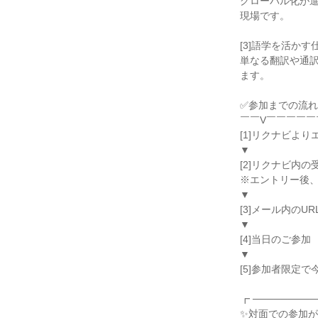
グローバル化が
現場です。
[3]語学を活か
単なる翻訳や通
ます。
✅参加までの流
￣￣V￣￣￣￣￣
[1]リクナビより
▼
[2]リクナビ内
※エントリー後
▼
[3]メール内の
▼
[4]当日のご参加
▼
[5]参加者限定
┏ ─────────
✨対面での参加