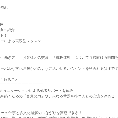
の流れ～
案内
の自己紹介
ート！
ターによる実践型レッスン）
の「働き方」「お客様との交流」「成長体験」について直接聞ける時間
ローバルな文化理解がどのように活かせるかのヒントを得られるはずです
得られること
￣￣￣￣￣￣￣￣￣￣￣￣
×コミュニケーションによる他者サポートを体験！
係を築くための「言葉の力」や、異なる背景を持つ人との交流を深める
クターの仕事と多文化理解のつながりを実感できる！