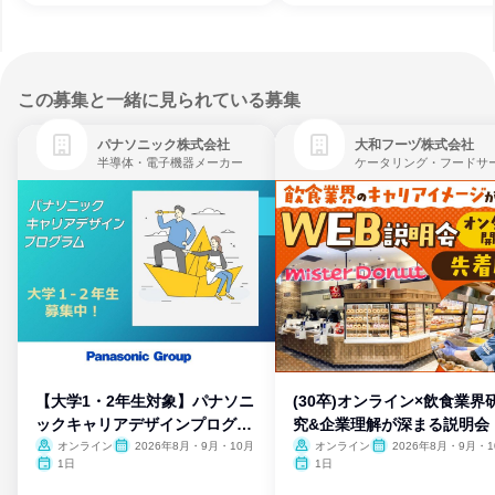
この募集と一緒に見られている募集
パナソニック株式会社
大和フーヅ株式会社
半導体・電子機器メーカー
【大学1・2年生対象】パナソニ
(30卒)オンライン×飲食業界
ックキャリアデザインプログラ
究&企業理解が深まる説明会
ム
オンライン
2026年8月・9月・10月
オンライン
2026年8月・9月・1
月・11月・12月
1日
1日