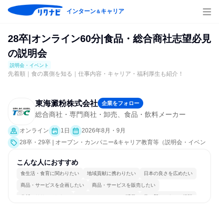
インターン
キャリア
＆
28卒|オンライン60分|食品・総合商社志望必見
の説明会
説明会・イベント
先着順｜食の裏側を知る｜仕事内容・キャリア・福利厚生も紹介！
東海澱粉株式会社
企業をフォロー
総合商社・専門商社・卸売、食品・飲料メーカー
オンライン
1日
2026年8月・9月
28卒・29卒 | オープン・カンパニー&キャリア教育等（説明会・イベン
ト [職種研究、会社説明会、業界研究]）
こんな人におすすめ
食生活・食育に関わりたい
地域貢献に携わりたい
日本の良さを広めたい
商品・サービスを企画したい
商品・サービスを販売したい
分析・リサーチしたい
コミュニケーションが活発
常に新しいものに挑戦
グローバル志向が強い
若手が裁量を持てる環境