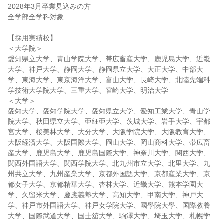
2028年3月卒業見込みの方
全学部全学科対象
【採用実績校】
＜大学院＞
愛知県立大学、青山学院大学、帯広畜産大学、鹿児島大学、近畿
大学、神戸大学、静岡大学、静岡県立大学、大正大学、中部大
学、東海大学、東京海洋大学、富山大学、長崎大学、北陸先端科
学技術大学院大学、三重大学、宮崎大学、明治大学
＜大学＞
愛知大学、愛知学院大学、愛知県立大学、愛知工業大学、青山学
院大学、秋田県立大学、亜細亜大学、茨城大学、岩手大学、宇都
宮大学、桜美林大学、大分大学、大阪学院大学、大阪教育大学、
大阪経済大学、大阪国際大学、岡山大学、岡山商科大学、帯広畜
産大学、鹿児島大学、鹿児島国際大学、神奈川大学、関西大学、
関西外国語大学、関西学院大学、北九州市立大学、北里大学、九
州共立大学、九州産業大学、京都外国語大学、京都産業大学、京
都女子大学、京都精華大学、杏林大学、近畿大学、熊本学園大
学、久留米大学、慶應義塾大学、高知大学、甲南大学、神戸大
学、神戸市外国語大学、神戸女学院大学、國學院大學、国際教養
大学、国際武道大学、国士舘大学、駒澤大学、埼玉大学、札幌学