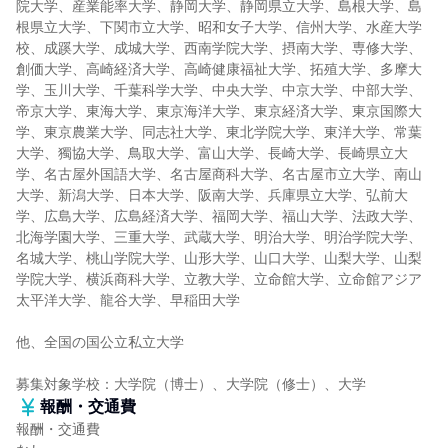
院大学、産業能率大学、静岡大学、静岡県立大学、島根大学、島
根県立大学、下関市立大学、昭和女子大学、信州大学、水産大学
校、成蹊大学、成城大学、西南学院大学、摂南大学、専修大学、
創価大学、高崎経済大学、高崎健康福祉大学、拓殖大学、多摩大
学、玉川大学、千葉科学大学、中央大学、中京大学、中部大学、
帝京大学、東海大学、東京海洋大学、東京経済大学、東京国際大
学、東京農業大学、同志社大学、東北学院大学、東洋大学、常葉
大学、獨協大学、鳥取大学、富山大学、長崎大学、長崎県立大
学、名古屋外国語大学、名古屋商科大学、名古屋市立大学、南山
大学、新潟大学、日本大学、阪南大学、兵庫県立大学、弘前大
学、広島大学、広島経済大学、福岡大学、福山大学、法政大学、
北海学園大学、三重大学、武蔵大学、明治大学、明治学院大学、
名城大学、桃山学院大学、山形大学、山口大学、山梨大学、山梨
学院大学、横浜商科大学、立教大学、立命館大学、立命館アジア
太平洋大学、龍谷大学、早稲田大学
他、全国の国公立私立大学
募集対象学校：大学院（博士）、大学院（修士）、大学
報酬・交通費
報酬・交通費