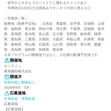
・若手から大きなプロジェクトに携わるチャンスあり
・年間休日124日/土日祝休みでオンオフの切り替えも◎
＜営業所一覧＞
勤務地（勤務予定地）：北海道、青森県、岩手県、宮城県、山形
県、福島県、東京都、神奈川県、埼玉県、千葉県、茨城県、栃木
県、群馬県、新潟県、富山県、石川県、長野県、岐阜県、静岡
県、愛知県、三重県、京都府、大阪府、和歌山県、兵庫県、鳥取
県、島根県、岡山県、広島県、山口県、徳島県、香川県、愛媛
県、高知県、福岡県、長崎県、熊本県
※本プログラムの開催地ではなく、入社後の配属予定地です。
開催地
オンライン
東海澱粉株式会社
開催月
長期休暇に開催あり
2026年8月・9月
応募資格
文系歓迎、理系歓迎
応募資格
【応募資格】