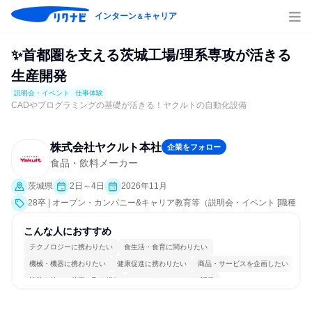
インターン
キャリア
＆
✨首都圏を支える茨城工場/理系専攻が活きる
生産開発
説明会・イベント
仕事体験
CADやプログラミングの基礎が活きる！ヤクルトの自動化設備
株式会社ヤクルト本社
企業をフォロー
食品・飲料メーカー
茨城県
2日～4日
2026年11月
28卒 | オープン・カンパニー&キャリア教育等（説明会・イベント [職種
研究、課題解決プログラム、職場見学会、社員交流会、会社説明会]、仕
事体験）
こんな人におすすめ
テクノロジーに携わりたい
食生活・食育に関わりたい
機械・機器に携わりたい
健康促進に携わりたい
商品・サービスを企画したい
情熱を持って仕事に取り組む
コミュニケーションが活発
グローバル志向が強い
女性が働きやすい環境で働ける