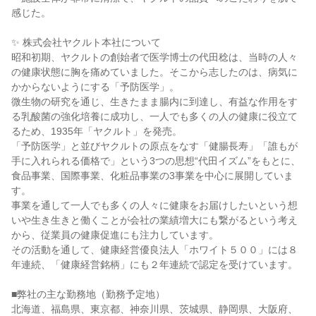
感じた。
✨ 株式会社ヤクルト本社について
昭和初期、ヤクルトの創始者で医学博士の代田稔は、当時の人々
の健康状態に胸を痛めていました。そこから志したのは、病気に
かからないようにする「予防医学」。
微生物の研究を通じ、生きたまま腸内に到達し、有益な作用をす
る乳酸菌の強化培養に成功し、一人でも多くの人の健康に役立て
るため、1935年「ヤクルト」を発売。
「予防医学」と並びヤクルトの原点をなす「健腸長寿」「誰もが
手に入れられる価格で」という3つの思想“代田イズム”をもとに、
食品事業、国際事業、化粧品事業の3事業を中心に展開していま
す。
事業を通して一人でも多くの人々に健康をお届けしたいという想
いや生き生きと働くことが会社の業績増大にも繋がるという考え
から、従業員の健康促進にも注力しています。
その活動を通して、健康経営優良法人「ホワイト５００」には８
年連続、「健康経営銘柄」にも２年連続で認定を受けています。
■弊社の主な勤務地（勤務予定地）
北海道、福島県、東京都、神奈川県、茨城県、静岡県、大阪府、