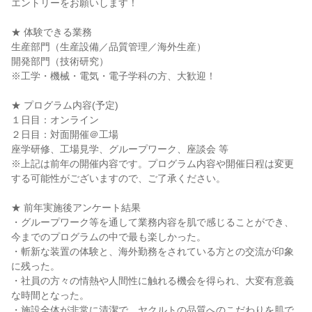
エントリーをお願いします！
★ 体験できる業務
生産部門（生産設備／品質管理／海外生産）
開発部門（技術研究）
※工学・機械・電気・電子学科の方、大歓迎！
★ プログラム内容(予定)
１日目：オンライン
２日目：対面開催＠工場
座学研修、工場見学、グループワーク、座談会 等
※上記は前年の開催内容です。プログラム内容や開催日程は変更
する可能性がございますので、ご了承ください。
★ 前年実施後アンケート結果
・グループワーク等を通して業務内容を肌で感じることができ、
今までのプログラムの中で最も楽しかった。
・斬新な装置の体験と、海外勤務をされている方との交流が印象
に残った。
・社員の方々の情熱や人間性に触れる機会を得られ、大変有意義
な時間となった。
・施設全体が非常に清潔で、ヤクルトの品質へのこだわりを肌で