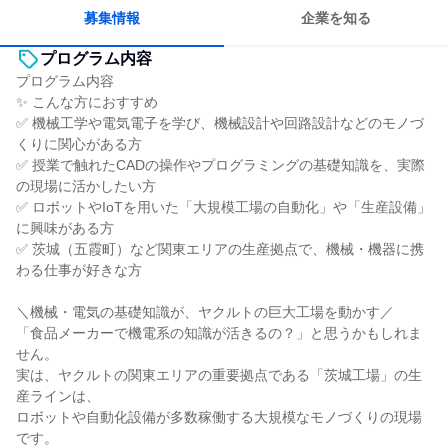
長く同じ会社に居続けられる
募集情報
企業を知る
プログラム内容
プログラム内容
✨ こんな方におすすめ
✅ 機械工学や電気電子を学び、機械設計や回路設計などのモノづ
くりに関心がある方
✅ 授業で触れたCADの操作やプログラミングの基礎知識を、実際
の現場に活かしたい方
✅ ロボットやIoTを用いた「大規模工場の自動化」や「生産設備」
に興味がある方
✅ 茨城（五霞町）など関東エリアの生産拠点で、機械・機器に携
わる仕事が好きな方
＼機械・電気の基礎知識が、ヤクルトの巨大工場を動かす／
「食品メーカーで機電系の知識が活きるの？」と思うかもしれま
せん。
実は、ヤクルトの関東エリアの重要拠点である「茨城工場」の生
産ラインは、
ロボットや自動化設備が多数稼働する大規模なモノづくりの現場
です。