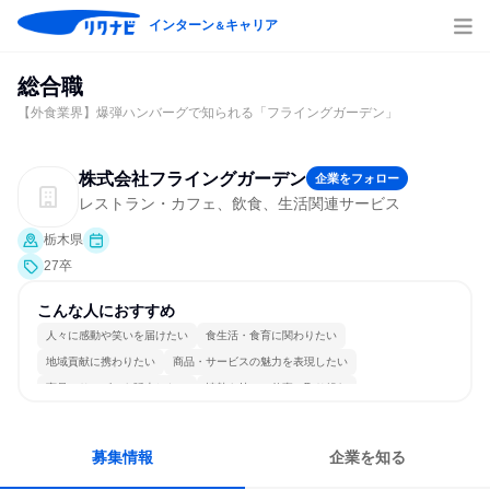
インターン
キャリア
＆
総合職
【外食業界】爆弾ハンバーグで知られる「フライングガーデン」
株式会社フライングガーデン
企業をフォロー
レストラン・カフェ、飲食、生活関連サービス
栃木県
27卒
こんな人におすすめ
人々に感動や笑いを届けたい
食生活・食育に関わりたい
地域貢献に携わりたい
商品・サービスの魅力を表現したい
商品・サービスを販売したい
情熱を持って仕事に取り組む
コミュニケーションが活発
チームワークを重視
長く同じ会社に居続けられる
人とたくさん会話する
募集情報
企業を知る