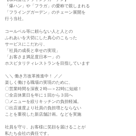
「爆ハン」や「フラガ」の愛称で親しまれる
「フライングガーデン」のチェーン展開を
行う当社。
コールベル等に頼らない人と人との
ふれあいを大切にした真心のこもった
サービスにこだわり、
「社員の成長と幸せの実現」
「お客さま満足度日本一」の
ホスピタリティレストランを目指しています
＼＼ 働き方改革推進中！ ／／
楽しく働ける職場の実現のために、
〇営業時間を深夜２時―＞22時に短縮！
〇全店休業日を年に１回から３回へ
〇メニューを絞りキッチンの負担軽減。
〇出店速度より社員の負担増とならない
ことを重視した新店舗計画。などを実施
社員を守り、お客様に笑顔を届けることが
私たち会社の責任です。