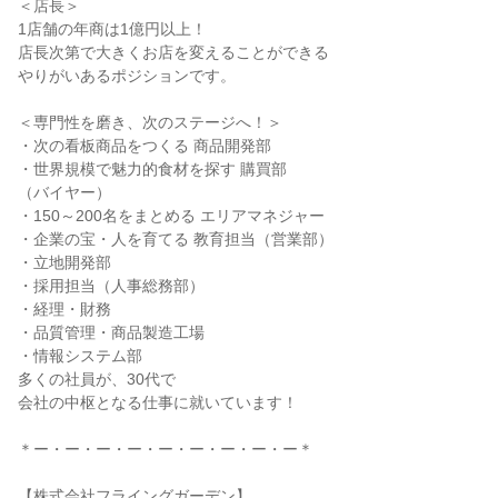
＜店長＞
1店舗の年商は1億円以上！
店長次第で大きくお店を変えることができる
やりがいあるポジションです。
＜専門性を磨き、次のステージへ！＞
・次の看板商品をつくる 商品開発部
・世界規模で魅力的食材を探す 購買部
（バイヤー）
・150～200名をまとめる エリアマネジャー
・企業の宝・人を育てる 教育担当（営業部）
・立地開発部
・採用担当（人事総務部）
・経理・財務
・品質管理・商品製造工場
・情報システム部
多くの社員が、30代で
会社の中枢となる仕事に就いています！
＊ー・ー・ー・ー・ー・ー・ー・ー・ー＊
【株式会社フライングガーデン】