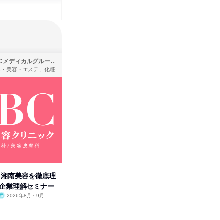
SBCメディカルグループ株式会社
株式会社バンダイ
理容・美容・エステ、化粧品・理美容用品小売、医療・病院
アパレル・繊維・スポーツメーカー、製造・メーカー、ゲーム制作・販売
卒】湘南美容を徹底理
人事の心を動かす「自己表現」
「洋服の
付企業理解セミナー
の極意/選考官の本音を動画で公
分の強み
開
2026年8月・9月
オンライン
2026年8月・9月・10
オンラ
月・11月・12月
1日
1日