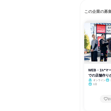
この企業の募
WEB・1h*
での店舗作り
オンライン
月・
1日
お