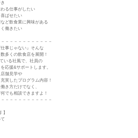
好き
携わる仕事がしたい
を喜ばせたい
理など飲食業に興味がある
しく働きたい
－－－－－－－－－－－－－
ば仕事じゃない』そんな
に数多くの飲食店を展開！
している社風で、社員の
を応援&サポートします。
に店舗見学や
る充実したプログラム内容！
は働き方だけでなく、
ど何でも相談できますよ！
－－－－－－－－－－－－－
 】
いて