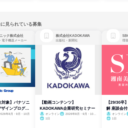
緒に見られている募集
ニック株式会社
株式会社KADOKAWA
・電子機器メーカー
出版社・新聞社
生対象】パナソニ
【動画コンテンツ】
【29/30
デザインプログラ
KADOKAWA企業研究セミナー
解 座談会
2026年8月・9月・10月
オンライン
2026年8月・9月・10
オンライン
月・11月・12月
1日
1日