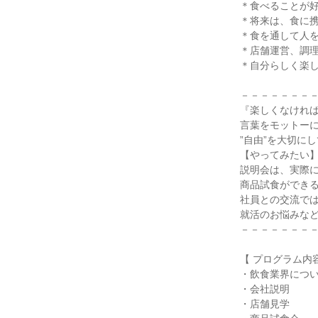
＊食べることが
＊将来は、食に
＊食を通して人
＊店舗運営、調
＊自分らしく楽
－－－－－－－
『楽しくなけれ
言葉をモットー
”自由”を大切に
【やってみたい】
説明会は、実際
商品試食ができ
社員との交流で
就活のお悩みな
－－－－－－－
【 プログラム内容
・飲食業界につ
・会社説明
・店舗見学