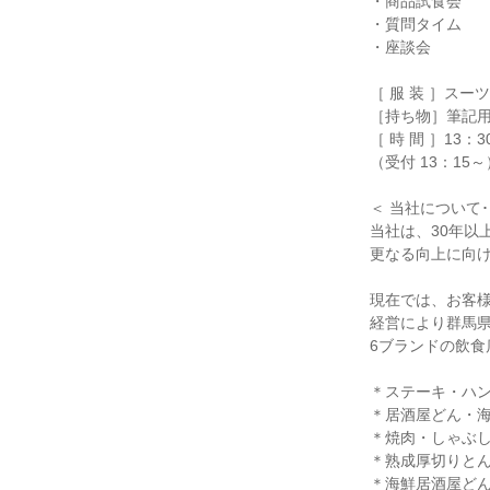
・商品試食会
・質問タイム
・座談会
［ 服 装 ］ス
［持ち物］筆記
［ 時 間 ］13：3
（受付 13：15～
＜ 当社について･･
当社は、30年以
更なる向上に向
現在では、お客
経営により群馬
6ブランドの飲食
＊ステーキ・ハン
＊居酒屋どん・
＊焼肉・しゃぶ
＊熟成厚切りとん
＊海鮮居酒屋ど