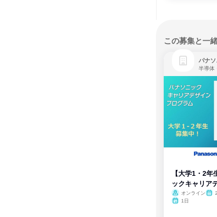
この募集と一
パナソ
半導体
【大学1・2年
ックキャリア
ム
オンライン
1日