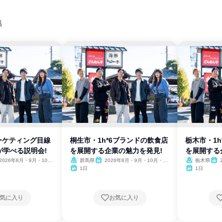
集
マーケティング目線
桐生市・1h*6ブランドの飲食店
栃木市・1
が学べる説明会!
を展開する企業の魅力を発見!
を展開する
2026年8月・9月・10
群馬県
2026年8月・9月・10月・11
栃木県
11月・12月
月・12月
月・
1日
1日
気に入り
お気に入り