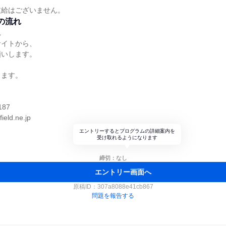
支給はございません。
の流れ
れ
サイトから、
願いします。
します。
】
187
eld.ne.jp
エントリーするとプログラムの詳細案内を
受け取れるようになります
締切：なし
エントリー画面へ
原稿ID：
307a8088e41cb867
問題を報告する