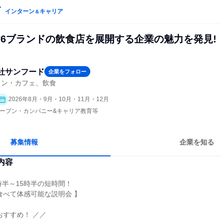
インターン
キャリア
＆
*6ブランドの飲食店を展開する企業の魅力を発見!
社サンフード
企業をフォロー
ラン・カフェ、飲食
2026年8月・9月・10月・11月・12月
| オープン・カンパニー&キャリア教育等
募集情報
企業を知る
内容
時半～15時半の短時間！
食べて体感可能な説明会 】
おすすめ！ ／／