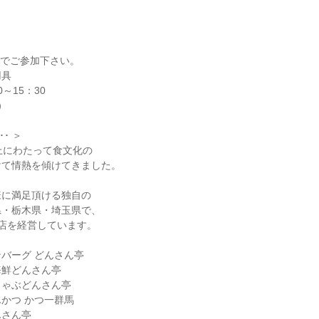
ーツでご参加下さい。
用具
0～15：30
）
･ ＞
上にわたって食文化の
けて情熱を傾けてきました。
様に満足頂ける独自の
県・栃木県・埼玉県で、
店を経営しています。
バーグ どんさん亭
海鮮どんさん亭
しゃぶどんさん亭
かつ かつ一群馬
んさん亭