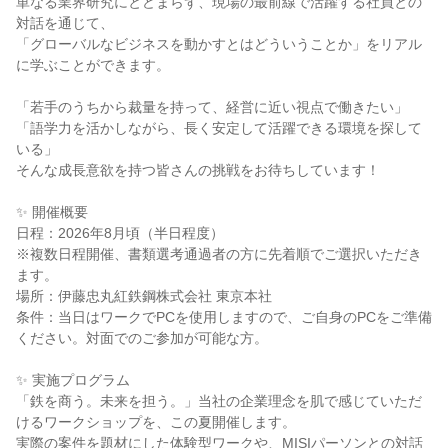
単なる業界研究にとどまらず、現場の最前線で活躍する社員との
対話を通じて、
「グローバルなビジネスを動かすとはどういうことか」をリアル
に学ぶことができます。
「若手のうちから裁量を持って、経営に近い視点で働きたい」
「語学力を活かしながら、長く安定して活躍できる環境を探して
いる」
そんな成長意欲を持つ皆さんの挑戦をお待ちしています！
✨ 開催概要
日程：2026年8月頃（半日程度）
※複数日程開催、書類選考通過者の方に先着順でご選択いただき
ます。
場所：伊藤忠丸紅鉄鋼株式会社 東京本社
条件：当日はワークでPCを使用しますので、ご自身のPCをご準備
ください。対面でのご参加が可能な方。
✨ 実施プログラム
「鉄を商う。未来を担う。」当社の企業理念を肌で感じていただ
けるワークショップを、この夏開催します。
実際の案件を題材にした体験型ワークや、MISIパーソンとの対話