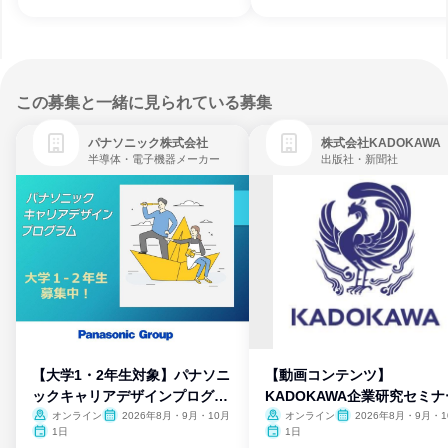
この募集と一緒に見られている募集
パナソニック株式会社
株式会社KADOKAWA
半導体・電子機器メーカー
出版社・新聞社
【大学1・2年生対象】パナソニ
【動画コンテンツ】
ックキャリアデザインプログラ
KADOKAWA企業研究セミナ
ム
オンライン
2026年8月・9月・10月
オンライン
2026年8月・9月・1
月・11月・12月
1日
1日