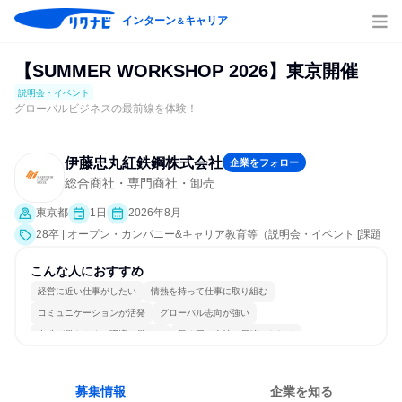
インターン
キャリア
＆
【SUMMER WORKSHOP 2026】東京開催
説明会・イベント
グローバルビジネスの最前線を体験！
伊藤忠丸紅鉄鋼株式会社
企業をフォロー
総合商社・専門商社・卸売
東京都
1日
2026年8月
28卒 | オープン・カンパニー&キャリア教育等（説明会・イベント [課題
解決プログラム、社員交流会、会社説明会、業界研究]）
こんな人におすすめ
経営に近い仕事がしたい
情熱を持って仕事に取り組む
コミュニケーションが活発
グローバル志向が強い
女性が働きやすい環境で働ける
長く同じ会社に居続けられる
日常的に外国語を使用する
若手が裁量を持てる環境
募集情報
企業を知る