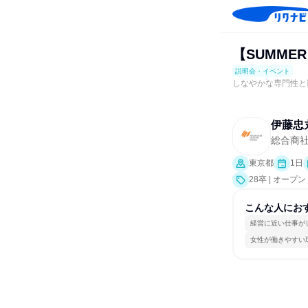
【SUMMER
説明会・イベント
しなやかな専門性と
伊藤忠
総合商
東京都
1日
28卒 | オ
界研究]）
こんな人にお
経営に近い仕事が
女性が働きやすい