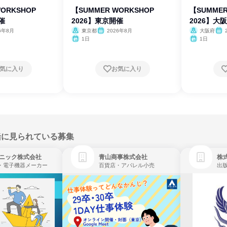
ORKSHOP
【SUMMER WORKSHOP
【SUMMER
催
2026】東京開催
2026】大
6年8月
東京都
2026年8月
大阪府
1日
1日
気に入り
お気に入り
緒に見られている募集
ニック株式会社
青山商事株式会社
株式
・電子機器メーカー
百貨店・アパレル小売
出