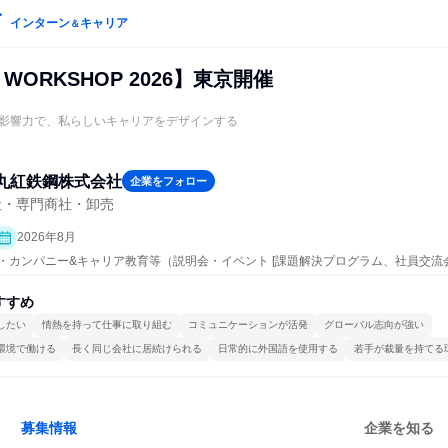
インターン
キャリア
＆
 WORKSHOP 2026】東京開催
影響力で、私らしいキャリアをデザインする
丸紅鉄鋼株式会社
企業をフォロー
社・専門商社・卸売
2026年8月
ープン・カンパニー&キャリア教育等（説明会・イベント [課題解決プログラム、社員交
すすめ
したい
情熱を持って仕事に取り組む
コミュニケーションが活発
グローバル志向が強い
環境で働ける
長く同じ会社に居続けられる
日常的に外国語を使用する
若手が裁量を持てる
募集情報
企業を知る