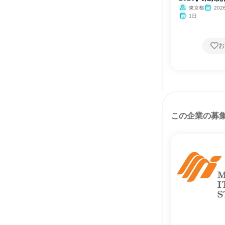
東京都
202
1日
お
この企業の募