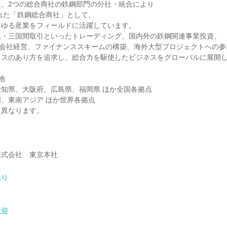
は、2つの総合商社の鉄鋼部門の分社・統合により
された「鉄鋼総合商社」として、
らゆる産業をフィールドに活躍しています。
入・三国間取引といったトレーディング、国内外の鉄鋼関連事業投資、
プ会社経営、ファイナンススキームの構築、海外大型プロジェクトへの参
ネスのあり方を追求し、総合力を駆使したビジネスをグローバルに展開
地
知県、大阪府、広島県、福岡県 ほか全国各拠点
、東南アジア ほか世界各拠点
も異なります。
株式会社 東京本社
あり
歓迎