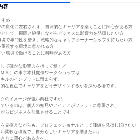
内容
すすめ
ジの変化に左右されず、自律的なキャリアを築くことに関心がある方
役として、周囲と協働しながらビジネスに影響力を発揮したい方
環境で専門性を磨き、戦略的なキャリアオーナーシップを持ちたい方
を重視する環境に惹かれる方
すい環境で働けることに興味がある方
そして確かな影響力を持って働く／
MISI）の東京本社開催ワークショップは、
スキルのインプットに留まらず、
期的な視点でキャリアをどうデザインするかを深める場です。
ークのイメージが強い商社ですが、
しているのは、個人の知見やアイデアがフラットに尊重され、
ながらビジネスを前進させることです。
トを見据えながらも、プロフェッショナルとして価値を発揮し続けたい
ない柔軟な環境で、自分らしいキャリアを描きたい」
働き方に関心がある方へ。