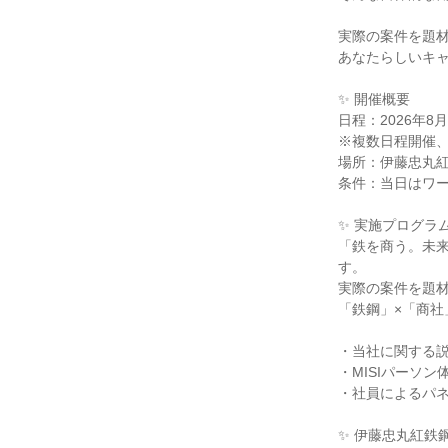
実際の案件を題
あなたらしいキ
✨ 開催概要
日程：2026年
※複数日程開催
場所：伊藤忠丸紅
条件：当日はワー
✨ 実施プログラ
「鉄を商う。未
す。
実際の案件を題材
「鉄鋼」×「商
・当社に関する
・MISIパーソン
・社員によるパ
✨ 伊藤忠丸紅鉄