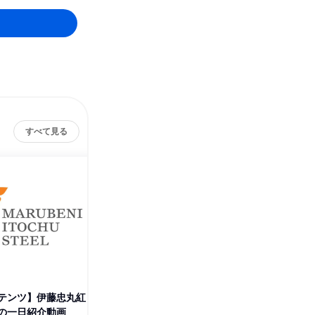
すべて見る
テンツ】伊藤忠丸紅
【動画コンテンツ】伊藤忠丸紅
✨MISI
の一日紹介動画
鉄鋼 社員の一日紹介動画
パネルト