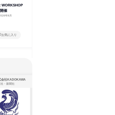
 WORKSHOP
【動画コンテンツ】伊藤忠丸紅
【SUMM
阪開催
鉄鋼 社員の一日紹介動画
2026
2026年8月
オンライン
2026年8月・9月・10
大阪府
月・11月
1日
1日
お気に入り
お気に入り
会社KADOKAWA
株式会社住まいず
版社・新聞社
製造・メーカー、建築設計