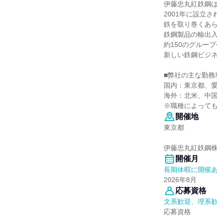
伊藤忠丸紅鉄鋼
2001年に設立
鉄を取り巻くあ
鉄鋼製品の輸出
約150のグルー
新しい鉄鋼ビジ
■弊社の主な勤務
国内：東京都、愛
海外：北米、中国
※職種によって
開催地
東京都
伊藤忠丸紅鉄鋼
開催月
長期休暇に開催
2026年8月
応募資格
文系歓迎、理系
応募資格