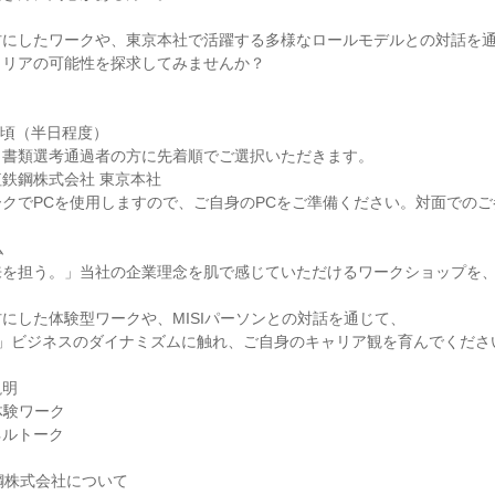
材にしたワークや、東京本社で活躍する多様なロールモデルとの対話を
ャリアの可能性を探求してみませんか？
8月頃（半日程度）
、書類選考通過者の方に先着順でご選択いただきます。
鉄鋼株式会社 東京本社
クでPCを使用しますので、ご自身のPCをご準備ください。対面での
ム
来を担う。」当社の企業理念を肌で感じていただけるワークショップを
にした体験型ワークや、MISIパーソンとの対話を通じて、
社」ビジネスのダイナミズムに触れ、ご自身のキャリア観を育んでくださ
説明
体験ワーク
ネルトーク
鋼株式会社について