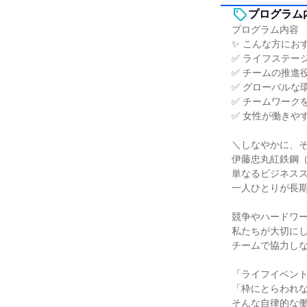
プログラム
プログラム内容
✨ こんな方にお
✅ ライフステー
✅ チームの推進
✅ グローバルな
✅ チームワーク
✅ 女性が働きや
＼しなやかに、
伊藤忠丸紅鉄鋼（
単なるビジネス
一人ひとりが長
競争やハードワ
私たちが大切に
チームで協力し
「ライフイベン
「枠にとらわれ
そんな自律的な