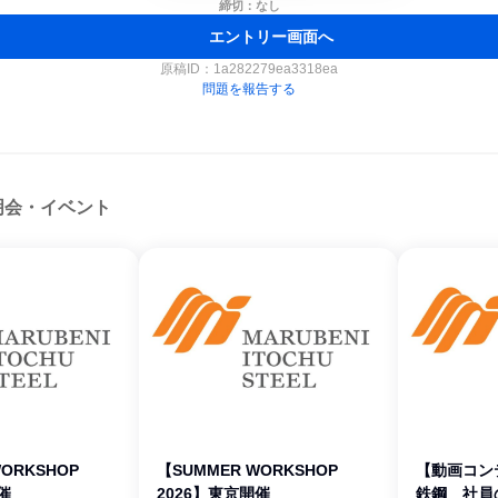
締切：なし
エントリー画面へ
原稿ID：
1a282279ea3318ea
問題を報告する
明会・イベント
ORKSHOP
【SUMMER WORKSHOP
【動画コン
催
2026】東京開催
鉄鋼 社員