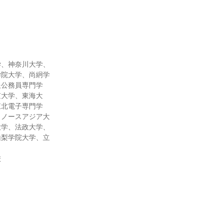
学、神奈川大学、
学院大学、尚絅学
報公務員専門学
京大学、東海大
東北電子専門学
、ノースアジア大
大学、法政大学、
山梨学院大学、立
校