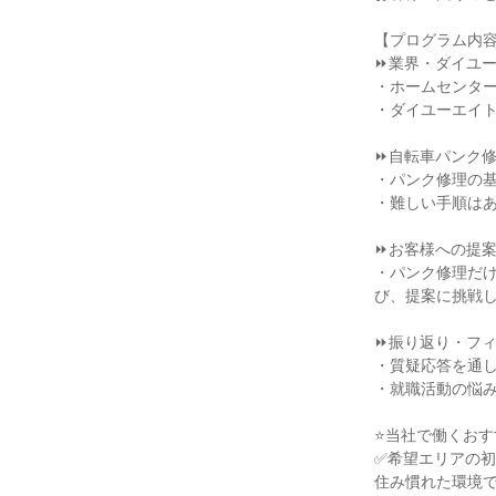
【プログラム内
⏩業界・ダイユ
・ホームセンタ
・ダイユーエイ
⏩自転車パンク
・パンク修理の基
・難しい手順は
⏩お客様への提
・パンク修理だ
び、提案に挑戦
⏩振り返り・フ
・質疑応答を通
・就職活動の悩
⭐当社で働くおす
✅希望エリアの
住み慣れた環境