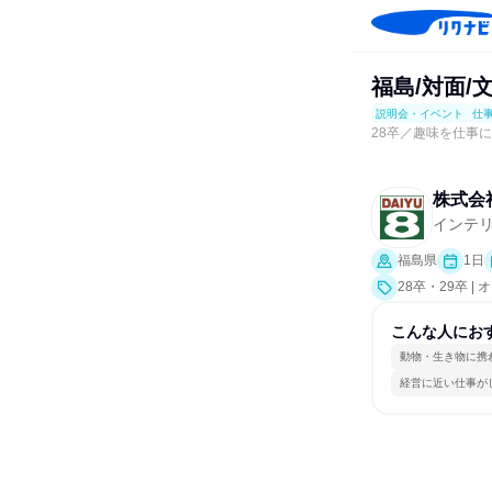
福島/対面
説明会・イベント
仕
28卒／趣味を仕事
株式会
インテ
福島県
1日
28卒・29卒 
こんな人にお
動物・生き物に携
経営に近い仕事が