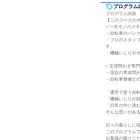
プログラム
プログラム内容
【このコースの
✅一生モノのス
・自転車のパン
・プロのスタッ
す。
・機械いじりや
✅文理問わず専
・現在の専攻問わ
・自転車整備士
「通学で使う自
「機械いじりが
「日常の中に潜
そんな思いがあ
日々の暮らしに
このプログラム
お客様の困りご