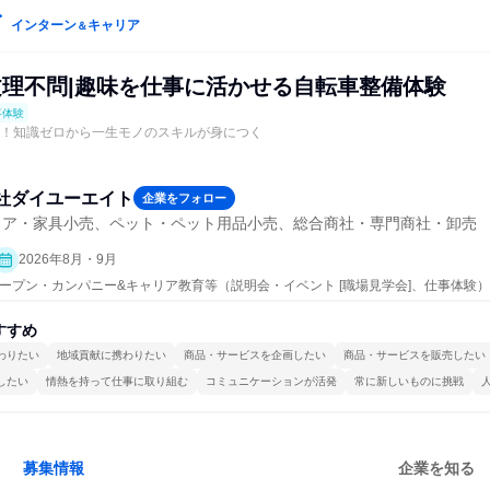
インターン
キャリア
＆
/文理不問|趣味を仕事に活かせる自転車整備体験
事体験
に！知識ゼロから一生モノのスキルが身につく
社ダイユーエイト
企業をフォロー
リア・家具小売、ペット・ペット用品小売、総合商社・専門商社・卸売
2026年8月・9月
| オープン・カンパニー&キャリア教育等（説明会・イベント [職場見学会]、仕事体験）
すすめ
わりたい
地域貢献に携わりたい
商品・サービスを企画したい
商品・サービスを販売したい
したい
情熱を持って仕事に取り組む
コミュニケーションが活発
常に新しいものに挑戦
募集情報
企業を知る