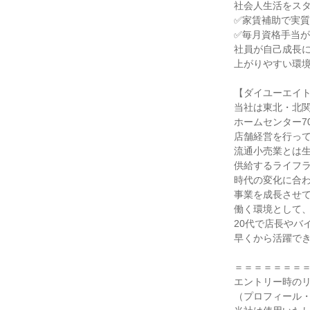
社会人生活をス
✅家賃補助で実質
✅毎月資格手当
社員が自己成長
上がりやすい環
【ダイユーエイ
当社は東北・北
ホームセンター7
店舗経営を行っ
流通小売業とは
供給するライフ
時代の変化に合
事業を成長させ
働く環境として
20代で店長やバ
早くから活躍で
＝＝＝＝＝＝＝
エントリー時の
（プロフィール