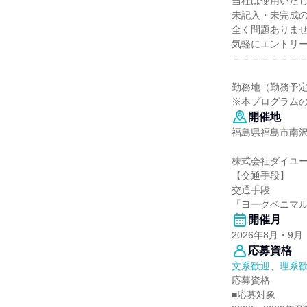
当社は使用いた
未記入・未完成
全く問題ありま
気軽にエントリ
＝＝＝＝＝＝＝
勤務地（勤務予
※本プログラム
開催地
福島県福島市南
株式会社ダイユ
【交通手段】
交通手段
「ヨークベニマル
開催月
2026年8月・9月
応募資格
文系歓迎、理系
応募資格
■応募対象