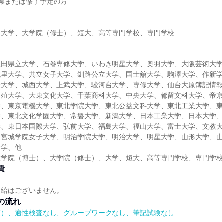
年卒業または修了予定の方
、大学、大学院（修士）、短大、高等専門学校、専門学校
秋田県立大学、石巻専修大学、いわき明星大学、奥羽大学、大阪芸術大
北里大学、共立女子大学、釧路公立大学、国士舘大学、駒澤大学、作新
際大学、城西大学、上武大学、駿河台大学、専修大学、仙台大原簿記情
拓殖大学、大東文化大学、千葉商科大学、中央大学、都留文科大学、帝
学、東京電機大学、東北学院大学、東北公益文科大学、東北工業大学、
学、東北文化学園大学、常磐大学、新潟大学、日本工業大学、日本大学
学、東日本国際大学、弘前大学、福島大学、福山大学、富士大学、文教
、宮城学院女子大学、明治学院大学、明治大学、明星大学、山形大学、
大学、他
大学院（博士）、大学院（修士）、大学、短大、高等専門学校、専門学
費
支給はございません。
の流れ
順）、適性検査なし、グループワークなし、筆記試験なし