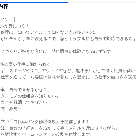
内容
ポイント】
キルが身につく！
ク修理は、知っているようで知らない人が多いもの。
フがイチから丁寧に教えるので、急なトラブルにも自分で対応できるス
モノづくりが好きな方には、特に面白い体験になるはずです。
門性の高い仕事に触れられる！
ず、スポーツやDIY、アウトドアなど、趣味を活かして働く社員が多
の仕事を通して、お客様の趣味や暮らしを豊かにする仕事の面白さを実
転車、自分で直せるかな？」
好き、モノの仕組みを知りたい」
む負こそ解消してあげたい」
る方、必見✨
役立つ「自転車パンク修理体験」を開催します！
では、自分の「好き」を活かして専門スキルを身につけながら、
とを解決するホームセンターの役割を体験します。