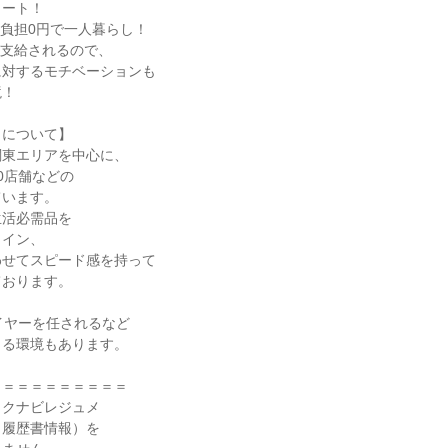
タート！
負担0円で一人暮らし！
が支給されるので、
に対するモチベーションも
境！
トについて】
関東エリアを中心に、
0店舗などの
ています。
生活必需品を
ライン、
わせてスピード感を持って
ております。
、
イヤーを任されるなど
きる環境もあります。
＝＝＝＝＝＝＝＝＝＝
リクナビレジュメ
・履歴書情報）を