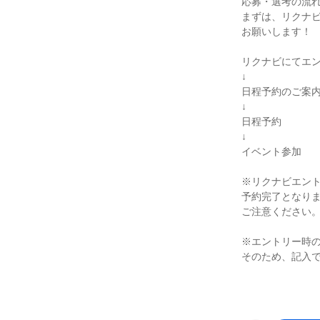
応募・選考の流
まずは、リクナ
お願いします！
リクナビにてエ
↓
日程予約のご案
↓
日程予約
↓
イベント参加
※リクナビエン
予約完了となり
ご注意ください
※エントリー時
そのため、記入