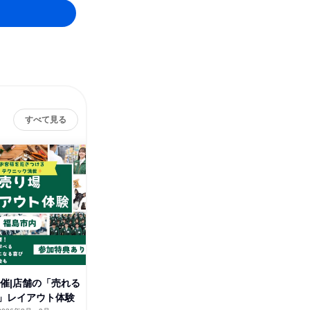
すべて見る
株式
開催|店舗の「売れる
福島/文理不問|街を守るインフ
」レイアウト体験
ラ企業の役割を知る仕事体験