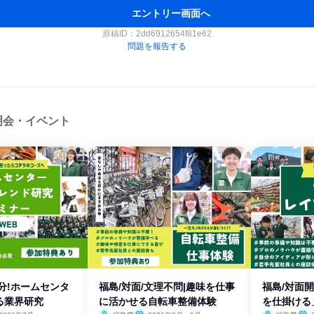
エントリー画面へ
原稿ID：
2dd6912654f81e62
問題を報告する
明会・イベント
60分!ホームセンタ
福島/対面/文理不問|趣味を仕事
福島/対面
る業界研究
に活かせる自転車整備体験
を仕掛ける