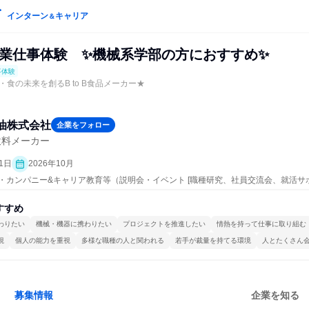
インターン
キャリア
＆
品企業仕事体験 ✨機械系学部の方におすすめ✨
事体験
食の未来を創るB to B食品メーカー★
油株式会社
企業をフォロー
飲料メーカー
1日
2026年10月
ープン・カンパニー&キャリア教育等（説明会・イベント [職種研究、社員交流会、就活
、仕事体験）
すすめ
わりたい
機械・機器に携わりたい
プロジェクトを推進したい
情熱を持って仕事に取り組む
視
個人の能力を重視
多様な職種の人と関われる
若手が裁量を持てる環境
人とたくさん
募集情報
企業を知る