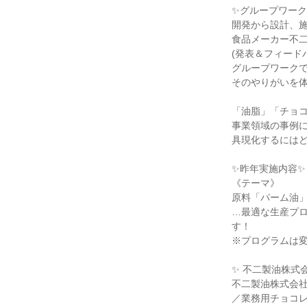
✨グループワーク
開発から設計、
食品メーカー不
(発表＆フィード
グループワーク
そのやりがいを
「油脂」「チョ
事業領域の事例
具現化するには
✨昨年実施内容✨
《テーマ》
原料「パーム油
…最適な生産プ
す！
※プログラムは
✨ 不二製油株式
不二製油株式会社
／業務用チョコ