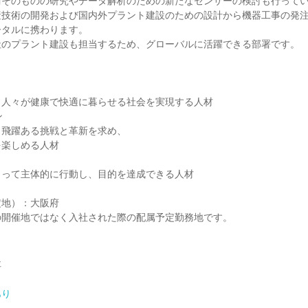
術そのものの研究やデータ解析のための新たなセンサーの検討も行って
産技術の開発および国内外プラント建設のための設計から機器工事の発
ータルに携わります。
社のプラント建設も担当するため、グローバルに活躍できる部署です。
く
、人々が健康で快適に暮らせる社会を実現する人材
ン
、飛躍ある挑戦と革新を求め、
を楽しめる人材
もって主体的に行動し、目的を達成できる人材
定地）：大阪府
の開催地ではなく入社された際の配属予定勤務地です。
社
あり