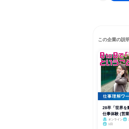
この企業の説
28卒「世界
仕事体験 (営
オンライン
1日