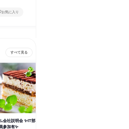
お気に入り
お気に入り
すべて見る
会社説明会 ✨IT部
28卒「世界を支える」食品企業
28卒 
員参加有✨
仕事体験(生産系職種)
事体験(