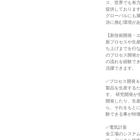
ス、世界でも有
提供しておりま
グローバルにも展
決に挑む環境が
【新技術開発・
新プロセスや生
ち上げまでを行
のプロセス開発
の流れを経験で
活躍できます。
✅プロセス開発
製品を生産する
す。 研究開発が
開発したり、生
ら、それをもと
験できる事が特
✅電気計装
全工場のシステ