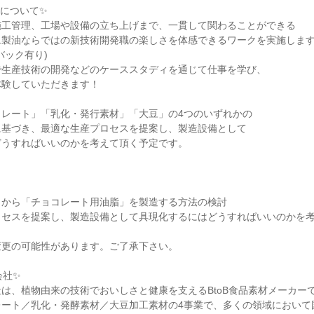
について✨
施工管理、工場や設備の立ち上げまで、一貫して関わることができる
二製油ならではの新技術開発職の楽しさを体感できるワークを実施しま
バック有り)
で生産技術の開発などのケーススタディを通じて仕事を学び、
体験していただきます！
コレート」「乳化・発行素材」「大豆」の4つのいずれかの
に基づき、最適な生産プロセスを提案し、製造設備として
どうすればいいのかを考えて頂く予定です。
」から「チョコレート用油脂」を製造する方法の検討
ロセスを提案し、製造設備として具現化するにはどうすればいいのかを
変更の可能性があります。ご了承下さい。
会社✨
は、植物由来の技術でおいしさと健康を支えるBtoB食品素材メーカー
レート／乳化・発酵素材／大豆加工素材の4事業で、多くの領域において