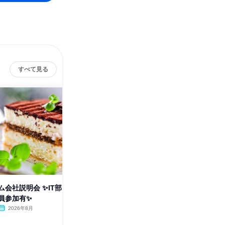
すべて見る
会社説明会 ✨IT部
28卒 世界を動かす食品企業仕
28卒 
員参加有✨
事体験(エンジニアリング)
気・電子
✨
2026年8月
オンライン
2026年10月
オンラ
1日
1日