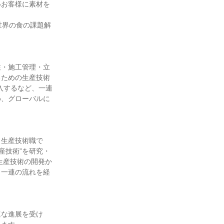
いお客様に素材を
世界の食の課題解
注・施工管理・立
るための生産技術
入するなど、一連
め、グローバルに
う生産技術職で
産技術”を研究・
生産技術の開発か
、一連の流れを経
速な進展を受け