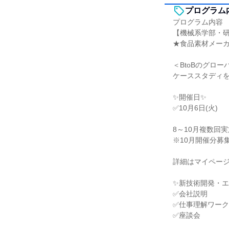
プログラム
プログラム内容
【機械系学部・
★食品素材メー
＜BtoBのグロ
ケーススタディ
✨開催日✨
✅10月6日(火)
8～10月複数回
※10月開催分募
詳細はマイペー
✨新技術開発・
✅会社説明
✅仕事理解ワーク
✅座談会