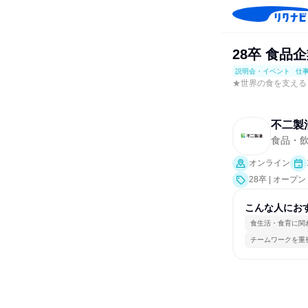
28卒 食
説明会・イベント
仕
★世界の食を支える・
不二製
食品・
オンライン
28卒 | オ
会、業界研究]
こんな人にお
食生活・食育に関
チームワークを重