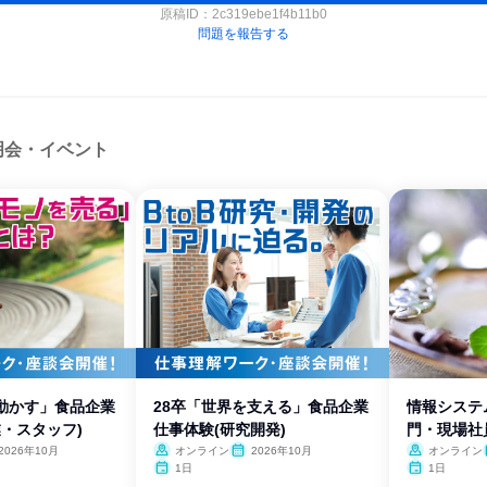
原稿ID：
2c319ebe1f4b11b0
問題を報告する
明会・イベント
を動かす」食品企業
28卒「世界を支える」食品企業
情報システム
業・スタッフ)
仕事体験(研究開発)
門・現場社
2026年10月
オンライン
2026年10月
オンライン
1日
1日