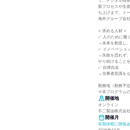
て、デジタル技
新プロセスや生
ち上げまで、ト
海外グループ会
⭐ 求める人材 ⭐
✅ 人のために働
→未来を創造し
✅ イノベーショ
→失敗を恐れず
やり続けること
✅ 自律自走
→当事者意識を
勤務地（勤務予
※本プログラム
開催地
オンライン
不二製油株式会
開催月
長期休暇に開催