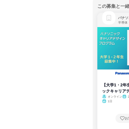
この募集と一
パナソ
半導体
【大学1・2年
ックキャリア
ム
オンライン
1日
お