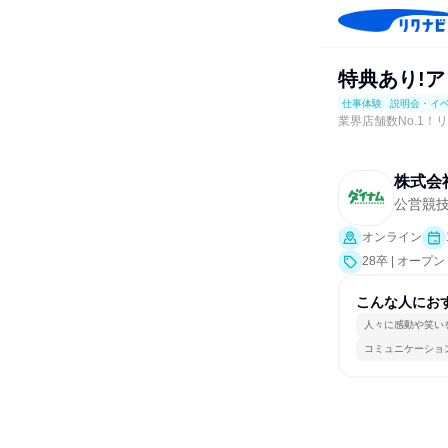
特典あり!ア
仕事体験
説明会・イ
業界店舗数No.1
株式会
公営競
オンライン
28卒 | オー
こんな人にお
人々に感動や笑い
コミュニケーショ