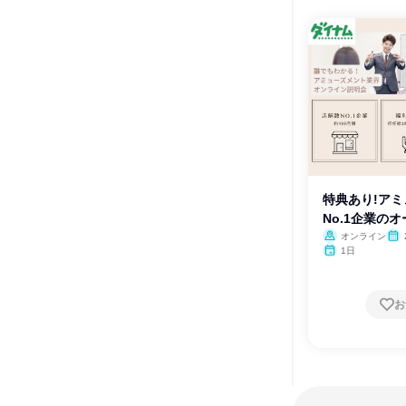
特典あり!ア
No.1企業の
オンライン
月・
1日
お