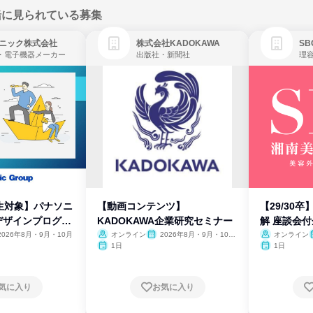
緒に見られている募集
ニック株式会社
株式会社KADOKAWA
・電子機器メーカー
出版社・新聞社
生対象】パナソニ
【動画コンテンツ】
【29/30
デザインプログラ
KADOKAWA企業研究セミナー
解 座談会
2026年8月・9月・10月
オンライン
2026年8月・9月・10
オンライン
月・11月・12月
1日
1日
気に入り
お気に入り