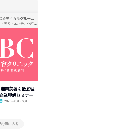
SBCメディカルグループ株式会社
株式会社バンダイ
理容・美容・エステ、化粧品・理美容用品小売、医療・病院
アパレル・繊維・スポーツメーカー、製造・メーカー、ゲーム制作・販売
卒】湘南美容を徹底理
人事の心を動かす「自己表現」
「洋服の
付企業理解セミナー
の極意/選考官の本音を動画で公
分の強み
開
2026年8月・9月
オンライン
2026年8月・9月・10
オンラ
月・11月・12月
1日
1日
お気に入り
お気に入り