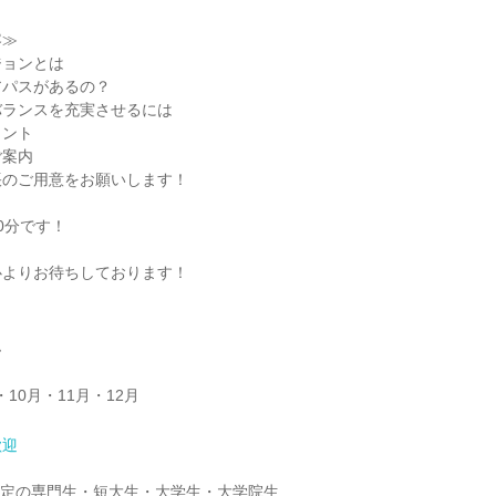
容≫
ジョンとは
アパスがあるの？
バランスを充実させるには
ヒント
ご案内
帳のご用意をお願いします！
0分です！
心よりお待ちしております！
ム
・10月・11月・12月
歓迎
業予定の専門生・短大生・大学生・大学院生