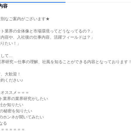
内容
特別なご案内がございます★
ント業界の全体像と市場環境ってどうなってるの？」
業内容や、入社後の仕事内容、活躍フィールドは？」
知りたい！」
えして…
業界研究～仕事の理解、社風を知ることができる内容となっております
方、大歓迎！
約ください♪
にオススメ＝＝＝
ト業界の業界研究がしたい
社か知りたい
社の秘密を知りたい
のホンネが聞いてみたい
なる
＝＝＝＝＝＝＝