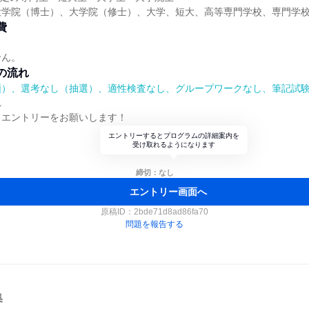
大学院（博士）、大学院（修士）、大学、短大、高等専門学校、専門学
費
せん。
の流れ
順）、選考なし（抽選）、適性検査なし、グループワークなし、筆記試
れ
らエントリーをお願いします！
エントリーするとプログラムの詳細案内を
受け取れるようになります
締切：なし
エントリー画面へ
原稿ID：
2bde71d8ad86fa70
問題を報告する
集