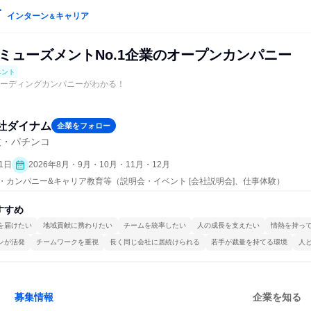
インターン
キャリア
＆
ミューズメントNo.1企業のオープンカンパニー
ベント
！リーディングカンパニーがわかる！
社ダイナム
企業をフォロー
技・パチンコ
1日
2026年8月・9月・10月・11月・12月
プン・カンパニー&キャリア教育等（説明会・イベント [会社説明会]、仕事体験）
すすめ
を届けたい
地域貢献に携わりたい
チームを統率したい
人の成長を支えたい
情熱を持っ
ンが活発
チームワークを重視
長く同じ会社に居続けられる
若手が裁量を持てる環境
人
募集情報
企業を知る