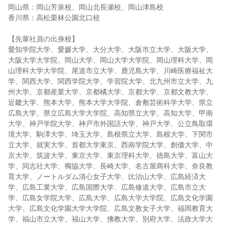
岡山県：岡山芳泉校、岡山北長瀬校、岡山津島校
香川県：高松栗林公園北口校
【先輩社員の出身校】
愛知学院大学、愛媛大学、大分大学、大阪市立大学、大阪大学、
大阪大学大学院、岡山大学、岡山大学大学院、岡山理科大学、岡
山理科大学大学院、尾道市立大学、鹿児島大学、川崎医療福祉大
学、関西大学、関西学院大学、学習院大学、北九州市立大学、九
州大学、京都産業大学、京都橘大学、京都大学、京都文教大学、
近畿大学、熊本大学、熊本大学大学院、倉敷芸術科学大学、県立
広島大学、県立広島大学大学院、高知県立大学、高知大学、甲南
大学、神戸学院大学、神戸市外国語大学、神戸大学、公立鳥取環
境大学、駒澤大学、埼玉大学、島根県立大学、島根大学、下関市
立大学、就実大学、首都大学東京、西南学院大学、創価大学、中
京大学、筑波大学、東京大学、東京理科大学、徳島大学、富山大
学、同志社大学、獨協大学、長崎大学、名古屋商科大学、奈良教
育大学、ノートルダム清心女子大学、比治山大学、広島経済大
学、広島工業大学、広島国際大学、広島修道大学、広島市立大
学、広島女学院大学、広島大学、広島大学大学院、広島文化学園
大学、広島文化学園大学大学院、広島文教女子大学、福岡教育大
学、福山市立大学、福山大学、佛教大学、別府大学、法政大学大