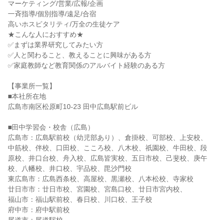
マーケティング/営業/広報/企画
一斉指導/個別指導/遠足/合宿
高いホスピタリティ/万全の生徒ケア
★こんな人におすすめ★
✅まずは業界研究してみたい方
✅人と関わること、教えることに興味がある方
✅家庭教師など教育関係のアルバイト経験のある方
【事業所一覧】
■本社所在地
広島市南区松原町10-23 田中広島駅前ビル
■田中学習会・校舎（広島）
広島市：広島駅前校（幼児部あり）、倉掛校、可部校、上安校、
中筋校、伴校、口田校、こころ校、八木校、祇園校、牛田校、段
原校、井口台校、舟入校、広島皆実校、五日市校、己斐校、庚午
校、八幡校、井口校、宇品校、毘沙門校
東広島市：広島西条校、高屋校、黒瀬校、八本松校、寺家校
廿日市市：廿日市校、宮園校、宮島口校、廿日市宮内校、
福山市：福山駅前校、春日校、川口校、王子校
府中市：府中駅前校