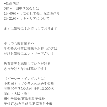
■動画内容
0秒～：田中学習会とは
1分40秒～：安心して働ける環境作り
2分21秒～：キャリアについて
まずは気軽に！お待ちしております！
-
少しでも教育業界や
学習塾の仕事に興味をお持ちの方は、
ぜひお気軽にエントリー下さい！
教育業界を志望していただける
きっかけとなれば幸いです！
【ビーシー・イングスとは】
中四国トップクラスの総合学習塾
開塾40年/82校舎/生徒約13,000名
岡山・大阪・香川
田中学習会/東進衛星予備校
子供好き/自己成長/教室運営全般