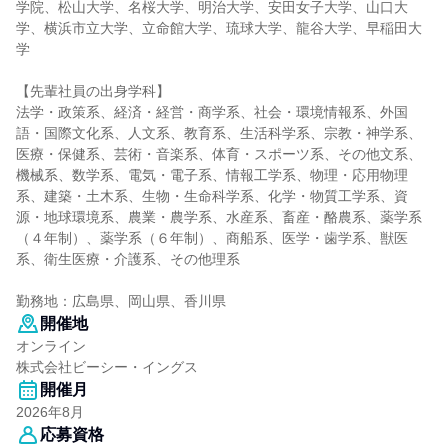
学院、松山大学、名桜大学、明治大学、安田女子大学、山口大
学、横浜市立大学、立命館大学、琉球大学、龍谷大学、早稲田大
学
【先輩社員の出身学科】
法学・政策系、経済・経営・商学系、社会・環境情報系、外国
語・国際文化系、人文系、教育系、生活科学系、宗教・神学系、
医療・保健系、芸術・音楽系、体育・スポーツ系、その他文系、
機械系、数学系、電気・電子系、情報工学系、物理・応用物理
系、建築・土木系、生物・生命科学系、化学・物質工学系、資
源・地球環境系、農業・農学系、水産系、畜産・酪農系、薬学系
（４年制）、薬学系（６年制）、商船系、医学・歯学系、獣医
系、衛生医療・介護系、その他理系
勤務地：広島県、岡山県、香川県
開催地
オンライン
株式会社ビーシー・イングス
開催月
2026年8月
応募資格