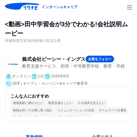
インターン
キャリア
＆
<動画>田中学習会が3分でわかる!会社説明ム
ービー
研修制度充実/地域密着の安定企業
株式会社ビーシー・イングス
企業をフォロー
教育支援サービス、初等・中等教育学校、教育・学校
オンライン
1日
2026年8月
28卒 | オープン・カンパニー&キャリア教育等
こんな人におすすめ
地域貢献に携わりたい
教育支援をしたい
人の成長を支えたい
情熱を持って仕事に取り組む
コミュニケーションが活発
チームワークを重視
長く同じ会社に居続けられる
明確な目標を追いかける
若手が裁量を持てる環境
人とたくさん会話する