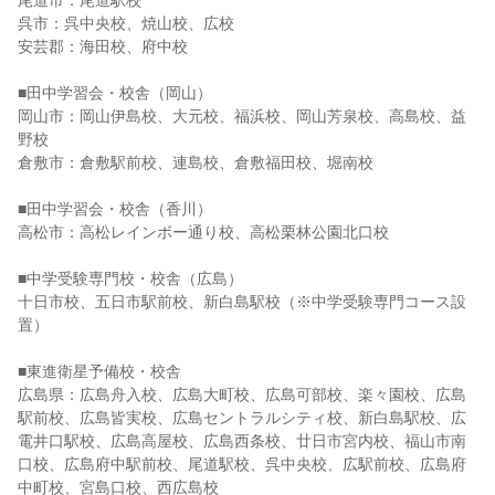
尾道市：尾道駅校
呉市：呉中央校、焼山校、広校
安芸郡：海田校、府中校
■田中学習会・校舎（岡山）
岡山市：岡山伊島校、大元校、福浜校、岡山芳泉校、高島校、益
野校
倉敷市：倉敷駅前校、連島校、倉敷福田校、堀南校
■田中学習会・校舎（香川）
高松市：高松レインボー通り校、高松栗林公園北口校
■中学受験専門校・校舎（広島）
十日市校、五日市駅前校、新白島駅校（※中学受験専門コース設
置）
■東進衛星予備校・校舎
広島県：広島舟入校、広島大町校、広島可部校、楽々園校、広島
駅前校、広島皆実校、広島セントラルシティ校、新白島駅校、広
電井口駅校、広島高屋校、広島西条校、廿日市宮内校、福山市南
口校、広島府中駅前校、尾道駅校、呉中央校、広駅前校、広島府
中町校、宮島口校、西広島校