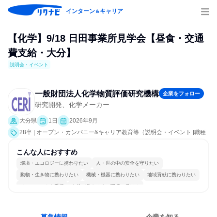
インターン
キャリア
＆
【化学】9/18 日田事業所見学会【昼食・交通
費支給・大分】
説明会・イベント
一般財団法人化学物質評価研究機構
企業をフォロー
研究開発、化学メーカー
大分県
1日
2026年9月
28卒 | オープン・カンパニー&キャリア教育等（説明会・イベント [職種
研究、職場見学会、社員交流会、会社説明会]）
こんな人におすすめ
環境・エコロジーに携わりたい
人・世の中の安全を守りたい
動物・生き物に携わりたい
機械・機器に携わりたい
地域貢献に携わりたい
チームワークを重視
女性が働きやすい環境で働ける
長く同じ会社に居続けられる
一つの専門分野を極める
若手が裁量を持てる環境