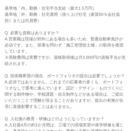
基準地「内」勤務：住宅手当支給（最大1.5万円）
基準地「外」勤務：社宅適用（借り上げ社宅［家賃50％会社負
担］または社員寮）
Q. 必要な資格はありますか？
A.営業職は現場が郊外にある場合も多いため、普通自動車免許が
必須です。また、部署を問わず「施工管理技士補」の取得を推奨
しています。
※受験費用は実費ですが、資格取得後は月3,000円の資格手当が支
給されます。
Q. 技術職希望の場合、ポートフォリオの提出は必要でしょうか？
A.必須ではありません。これまでの応募者の多くも、ポートフォ
リオなしで選考に進んでいます。設計・デザイン・ものづくりに
関する制作物や、学校課題・自主制作などがある場合は、ご提出
いただくことで理解が深まることがありますが、提出の有無が合
否に直接影響することはありません。
Q. 入社後の教育・研修はどのようになっていますか？
A.入社後4月の約1か月間は、工場での現場実習や座学研修を通じ