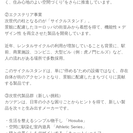
く、住み心地のよい空間づくり”をさらに推進しています。
②エクステリア事業
次世代の柱となるのが「サイクルスタンド」。
景観に配慮したヨーロッパの街並みから着想を得て、機能性 × デ
ザイン性 を両立させた製品を開発しています。
近年、レンタルサイクルの利用が増加していることも背景に、駅
前、商業施設、コンビニ、大型ビル（例：虎ノ門ヒルズ）など、
人の流れがある場所で多数採用。
このサイクルスタンドは、単に“停める”ための設備ではなく、存在
自体が街のアクセントとなり、景観に配慮したまちづくりに貢献
する製品です。
③次世代製品群（新しい挑戦）
カツデンは、日常の小さな困りごとからヒントを得て、新しい製
品を次々と生み出すメーカーです。
・生活を整えるシンプル物干し 「Hosuba」
・空間に馴染む室内遊具 「Athletic Series」