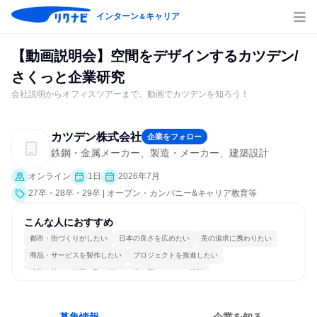
インターン
キャリア
＆
【動画説明会】空間をデザインするカツデン/
さくっと企業研究
会社説明からオフィスツアーまで。動画でカツデンを知ろう！
カツデン株式会社
企業をフォロー
鉄鋼・金属メーカー、製造・メーカー、建築設計
オンライン
1日
2026年7月
27卒・28卒・29卒 | オープン・カンパニー&キャリア教育等
こんな人におすすめ
都市・街づくりがしたい
日本の良さを広めたい
美の追求に携わりたい
商品・サービスを製作したい
プロジェクトを推進したい
情熱を持って仕事に取り組む
常に新しいものに挑戦
長く同じ会社に居続けられる
一つの専門分野を極める
若手が裁量を持てる環境