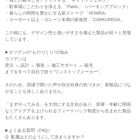
・猫との暮らしをデザインする 「キャットシェルフ」
・駐車場にこだわりを添える 「Pablo」（パーキングブロック）
・暮らしの時間を豊かにする薪ストーブ 「HOMRA」
・カーポート以上・ガレージ未満の新発想 「CARKUREGA」
この他にも、デザイン性と使いやすさを備えた製品が続々と登場
しています。
■ カツデンの“ものづくり”の強み
カツデンは
受注 → 設計 → 製造 → 施工サポート → 販売
までをすべて自社で担う“ワンストップメーカー”。
そのため、現場で聞いた声や自分自身の気づきが、新製品につな
がることも珍しくありません。
「まずやってみる」を大切にする文化があり、部署・年齢に関係
なくアイデアを上げられるフィードバック制度から生まれた製品
もたくさんあります。
■ よくある質問（FAQ）
Q. 配属はどのようにして決まりますか？