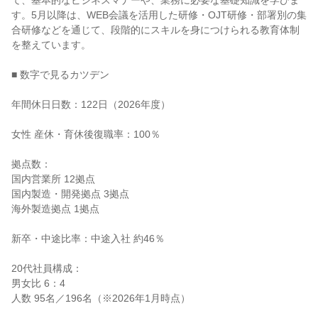
て、基本的なビジネスマナーや、業務に必要な基礎知識を学びま
す。5月以降は、WEB会議を活用した研修・OJT研修・部署別の集
合研修などを通じて、段階的にスキルを身につけられる教育体制
を整えています。
■ 数字で見るカツデン
年間休日日数：122日（2026年度）
女性 産休・育休後復職率：100％
拠点数：
国内営業所 12拠点
国内製造・開発拠点 3拠点
海外製造拠点 1拠点
新卒・中途比率：中途入社 約46％
20代社員構成：
男女比 6：4
人数 95名／196名（※2026年1月時点）