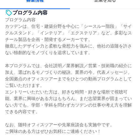
募集情報
企業を知る
プログラム内容
プログラム内容
カツデンは、住宅・建築分野を中心に「シースルー階段」「サイ
クルスタンド」「インテリア」「エクステリア」など、多彩なス
チール製品を企画・開発するメーカーです。
徹底したデザイン力と柔軟な発想力を強みに、他社の追随を許さ
ない独創的なモノづくりを追求しています。
本プログラムでは、会社説明／業界解説／営業・技術職の紹介に
加え、選ばれるモノづくりの秘訣、業界の今、代表メッセージ、
全国拠点のオフィスツアーまでをひとつの動画プログラムとして
ご覧いただけます。
エントリーいただいた方は、好きな時間・好きな場所で視聴可
能。業界に興味がある方はもちろん、まだ志望業界が固まってい
ない方でも、学部・学科を問わずカツデンの仕事や考え方を理解
できる内容です。
なお、随時オフィスツアーや先輩座談会も実施中です。
ご興味のある方はぜひお気軽にご連絡ください！