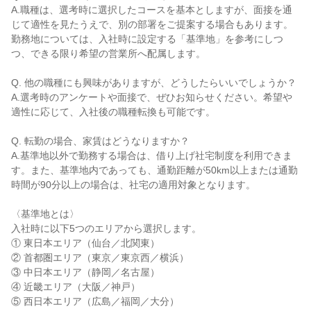
A.職種は、選考時に選択したコースを基本としますが、面接を通
じて適性を見たうえで、別の部署をご提案する場合もあります。
勤務地については、入社時に設定する「基準地」を参考にしつ
つ、できる限り希望の営業所へ配属します。
Q. 他の職種にも興味がありますが、どうしたらいいでしょうか？
A.選考時のアンケートや面接で、ぜひお知らせください。希望や
適性に応じて、入社後の職種転換も可能です。
Q. 転勤の場合、家賃はどうなりますか？
A.基準地以外で勤務する場合は、借り上げ社宅制度を利用できま
す。また、基準地内であっても、通勤距離が50km以上または通勤
時間が90分以上の場合は、社宅の適用対象となります。
〈基準地とは〉
入社時に以下5つのエリアから選択します。
① 東日本エリア（仙台／北関東）
② 首都圏エリア（東京／東京西／横浜）
③ 中日本エリア（静岡／名古屋）
④ 近畿エリア（大阪／神戸）
⑤ 西日本エリア（広島／福岡／大分）