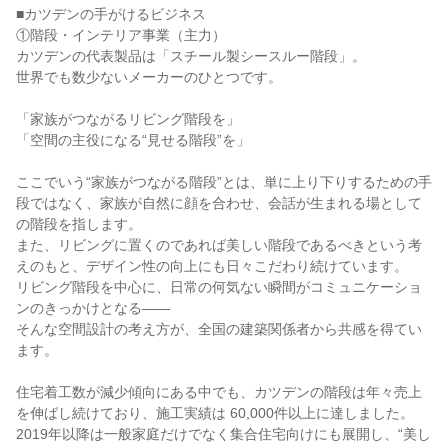
■カツデンの手がけるビジネス
①階段・インテリア事業（主力）
カツデンの代表製品は「スチール製シースルー階段」。
世界でも数少ないメーカーのひとつです。
「家族がつながるリビング階段を」
「空間の主役になる“見せる階段”を」
ここでいう“家族がつながる階段”とは、単に上り下りするための手
段ではなく、家族が自然に顔を合わせ、会話が生まれる場として
の階段を指します。
また、リビングに置くのであれば美しい階段であるべきという考
えのもと、デザイン性の向上にも日々こだわり続けています。
リビング階段を中心に、日常の何気ない瞬間がコミュニケーショ
ンのきっかけとなる――
そんな空間設計の考え方が、全国の建築関係者から共感を得てい
ます。
住宅着工数が減少傾向にある中でも、カツデンの階段は年々売上
を伸ばし続けており、施工実績は 60,000件以上に達しました。
2019年以降は一般家庭だけでなく集合住宅向けにも展開し、“美し