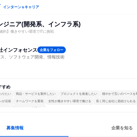
インターン
キャリア
＆
ンジニア(開発系、インフラ系)
％確約】働きやすい環境でITに挑戦
社インフォセンス
企業をフォロー
ビス、ソフトウェア開発、情報技術
すすめ
わりたい
商品・サービスを製作したい
プロジェクトを推進したい
穏やかで互いのペースを
ンが活発
チームワークを重視
女性が働きやすい環境で働ける
長く同じ会社に居続けられる
かける
人とたくさん会話する
募集情報
企業を知る