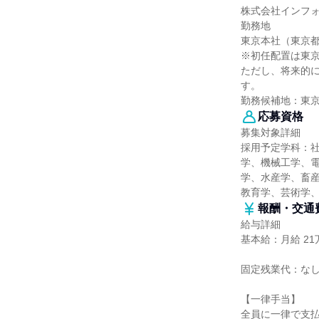
株式会社インフ
勤務地
東京本社（東京都港
※初任配置は東
ただし、将来的
す。
勤務候補地：東
応募資格
募集対象詳細
採用予定学科：
学、機械工学、
学、水産学、畜産
教育学、芸術学
報酬・交通
給与詳細
基本給：月給 21万
固定残業代：な
【一律手当】
全員に一律で支