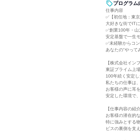
プログラム
仕事内容
✅【初任地：東京
大好きな街でIT
✅創業100年・
安定基盤で一生
✅未経験からコ
あなたの“やって
【株式会社イン
東証プライム上
100年続く安定
私たちの仕事は
お客様の声に耳
安定した環境で
【仕事内容の紹
お客様の潜在的な
特に強みとする
ビスの裏側を支