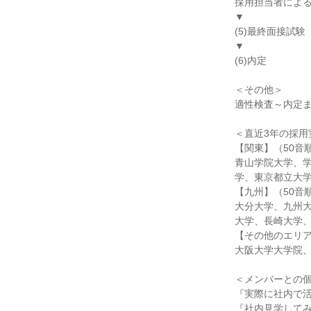
採用担当者による
▼
(5)最終面接試験
▼
(6)内定
＜その他＞
適性検査～内定
＜直近3年の採用
【関東】（50音
青山学院大学、
学、東京都立大
【九州】（50音
大分大学、九州
大学、長崎大学
【その他のエリア
大阪大学大学院
＜メンバーとの
『実際に社内で
『社内見学して