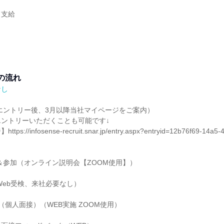
き支給
の流れ
なし
（エントリー後、3月以降当社マイページをご案内）
ントリーいただくことも可能です↓
//infosense-recruit.snar.jp/entry.aspx?entryid=12b76f69-14a5-
み＆参加（オンライン説明会【ZOOM使用】）
※Web受検、来社必要なし）
 （個人面接）（WEB実施 ZOOM使用）