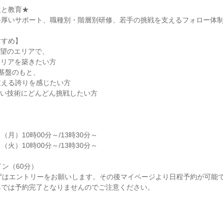
生と教育★
手厚いサポート、職種別・階層別研修、若手の挑戦を支えるフォロー体
すすめ】
希望のエリアで、
ャリアを築きたい方
定基盤のもと、
支える誇りを感じたい方
しい技術にどんどん挑戦したい方
日（月）10時00分～/13時30分～
日（火）10時00分～/13時30分～
イン（60分）
ずはエントリーをお願いします。その後マイページより日程予約が可能
みでは予約完了となりませんのでご注意ください。