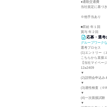
●通勤交通費
当社規定に基づ
※他手当あり
■昇給 年１回
賞与 年２回
応募・選考
グループワーク
選考プロセス
(1)エントリー
こちらから直接エ
【当社マイページ】https:
12a2409
▼
(2)説明会申込
▼
(3)適性検査（
▼
(4)一次面接試験
▼