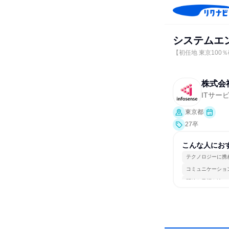
システムエ
【初任地 東京100
株式会
ITサー
東京都
27卒
こんな人にお
テクノロジーに携
コミュニケーショ
明確な目標を追い