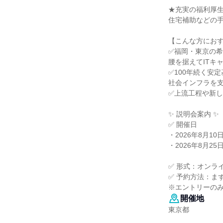
★充実の福利厚
住宅補助などの
【こんな方にお
✅福岡・東京の
腰を据えてITキ
✅100年続く安
社会インフラを
✅上流工程や新
✨ 説明会案内 ✨
✅ 開催日
・2026年8月10
・2026年8月25
✅ 形式：オンラ
✅ 予約方法：ま
※エントリーの
開催地
東京都