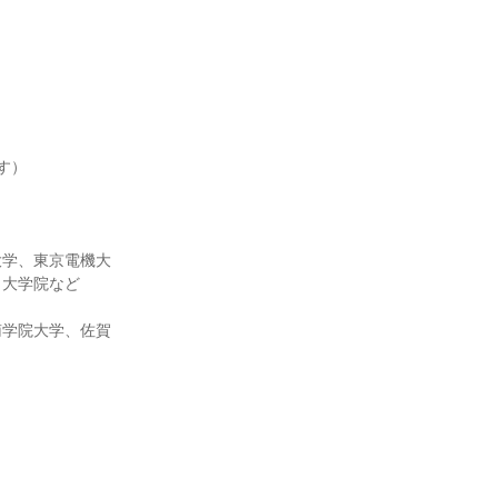
す）
大学、東京電機大
・大学院など
南学院大学、佐賀