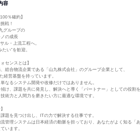
内容
100％確約】
に挑戦！
山九グループの
モノの成長
ンサル・上流工程へ。
みたい”を歓迎。
フォセンスとは】
場、総合物流企業である「山九株式会社」のグループ企業として、
した経営基盤を持っています。
、単なるシステム開発や改修だけではありません。
を傾け、課題を共に発見し、解決へと導く「パートナー」としての役割
、技術力と人間力を磨きたい方に最適な環境です。
介】
課題を見つけ出し、ITの力で解決する仕事です。
物流管理システムは日本経済の動脈を担っており、あなたがよく知る「
えています。