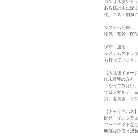
コンサルタント
お客様の中に深
化、コスト削減
システム開発：
物流・基幹・D
保守・運用：
システムのトラ
も行っています
【入社後イメー
IT未経験の方も
「やってみたい」
でコンサルチー
力」を磨き、ビ
【キャリアパス
開発・インフラエ
アーキテクトな
明確な評価と成