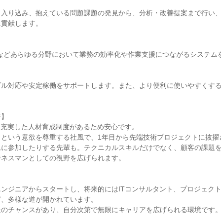
：
く入り込み、抱えている問題課題の発見から、分析・改善提案まで行い
に貢献します。
Xなどあらゆる分野において業務の効率化や作業支援につながるシステム
ブル対応や安定稼働をサポートします。また、より便利に使いやすくす
。
ジ】
、充実した人材育成制度があるため安心です。
という意欲を尊重する社風で、1年目から先端技術プロジェクトに抜擢
ムに参加したりする先輩も。テクニカルスキルだけでなく、顧客の課題
ジネスマンとしての視野を広げられます。
】
ンジニアからスタートし、将来的にはITコンサルタント、プロジェク
ど、多様な道が開かれています。
長のチャンスがあり、自分次第で無限にキャリアを広げられる環境です