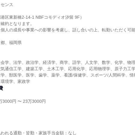
ォセンス
区東新橋2-14-1 NBFコモディオ汐留 9F）
京確約となります。
に個人の成長や事業への影響を考慮し、話し合いの上、転勤いただく可
京都、福岡県
社会学、法学、政治学、経済学、商学、語学、人文学、数学、化学、物
電気通信工学、建築工学、土木工学、応用化学、応用物理学、原子力工
学、獣医学、医学、歯学、薬学、看護/保健学、スポーツ/人間科学、情
、環境学、家政学
費
3000円 〜 23万3000円
し
払われる通勤・皆勤・家族手当金額：なし