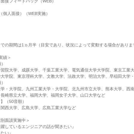
面接フィードバック（WEB）
 （個人面接）（WEB実施）
までの期間は1ヵ月半（目安であり、状況によって変動する場合がありま
実績＞
順）
学習院大学、成蹊大学、千葉工業大学、電気通信大学大学院、東京工業
学大学院、東京理科大学、文教大学、法政大学、明治大学、早稲田大学
順）
大学・大学院、九州工業大学・大学院、北九州市立大学、熊本大学、西
、長崎県立大学、福岡大学、福岡女子大学、山口大学など
】（50音順）
、関西大学、広島大学、広島工業大学など
個別面談実施中＞
活躍しているエンジニアの話が聞きたい』
みたい』