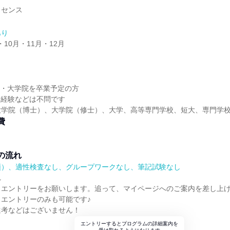
ォセンス
あり
・10月・11月・12月
大学・大学院を卒業予定の方
・経験などは不問です
大学院（博士）、大学院（修士）、大学、高等専門学校、短大、専門学
費
の流れ
順）、適性検査なし、グループワークなし、筆記試験なし
れ
らエントリーをお願いします。追って、マイページへのご案内を差し上
エントリーのみも可能です♪
選考などはございません！
エントリーするとプログラムの詳細案内を