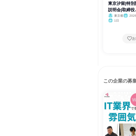
東京汐留|特別
説明会|取締
東京都
20
1日
お
この企業の募