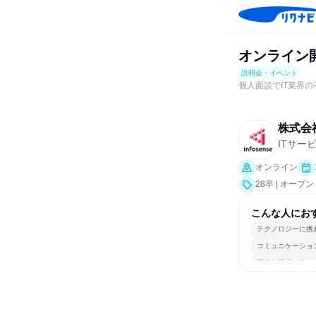
オンライン開
説明会・イベント
個人面談でIT業界
株式会
ITサー
オンライン
28卒 | オー
こんな人にお
テクノロジーに携
コミュニケーショ
明確な目標を追い