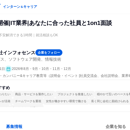
インターン
キャリア
＆
催|IT業界|あなたに合った社員と1on1面談
の不安解消できる1時間｜就活相談もOK
社インフォセンス
企業をフォロー
ビス、ソフトウェア開発、情報技術
1日
2026年8月・9月・10月・11月・12月
プン・カンパニー&キャリア教育等（説明会・イベント [社員交流会、会社説明会、業界
すすめ
わりたい
商品・サービスを製作したい
プロジェクトを推進したい
穏やかで互いのペースを
ンが活発
チームワークを重視
女性が働きやすい環境で働ける
長く同じ会社に居続けられる
かける
人とたくさん会話する
募集情報
企業を知る