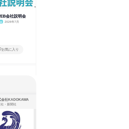
WEB会社説明会
福岡開催|IT業界研究セミナー|
東京・汐
若手社員座談会あり
定座談会
2026年7月
福岡県
2026年8月・9月・10月
東京都
1日
1日
お気に入り
お気に入り
会社KADOKAWA
株式会社バンダイ
版社・新聞社
アパレル・繊維・スポーツメーカー、製造・メーカー、ゲーム制作・販売