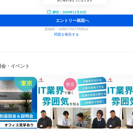
受け取れるようになります
締切：2026年12月20日
エントリー画面へ
原稿ID：
e0f8375472f5f8a2
問題を報告する
明会・イベント