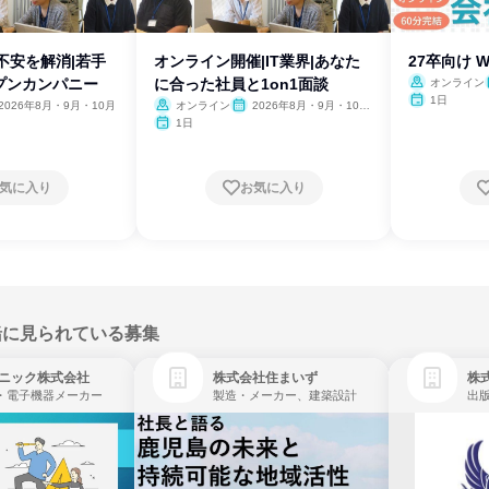
の不安を解消|若手
オンライン開催|IT業界|あなた
27卒向け 
プンカンパニー
に合った社員と1on1面談
オンライン
1日
2026年8月・9月・10月
オンライン
2026年8月・9月・10
月・11月・12月
1日
気に入り
お気に入り
緒に見られている募集
ニック株式会社
株式会社住まいず
株式
・電子機器メーカー
製造・メーカー、建築設計
出