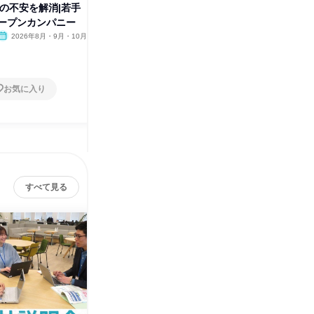
Tの不安を解消|若手
|福岡|限定開催 取締役と直接話
福岡開催
ープンカンパニー
せる!特別座談会&会社説明
若手社員
2026年8月・9月・10月
福岡県
2026年8月・9月
福岡県
1日
1日
お気に入り
お気に入り
すべて見る