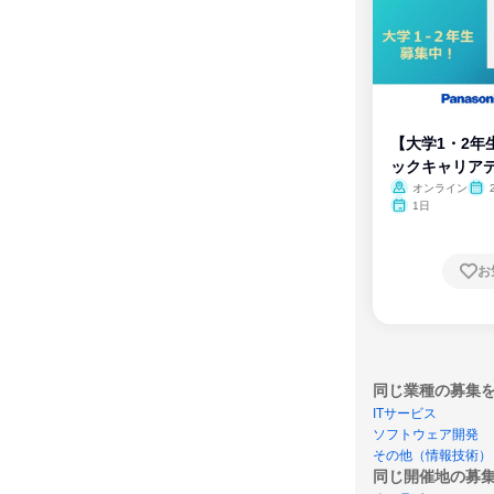
【大学1・2年
ックキャリア
ム
オンライン
1日
お
同じ業種の募集
ITサービス
ソフトウェア開発
その他（情報技術）
同じ開催地の募