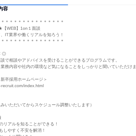
内容
＊＊＊＊＊＊＊＊＊＊＊＊＊＊＊＊
【WEB】1on１面談
、IT業界や働くリアルを知ろう！
＊＊＊＊＊＊＊＊＊＊＊＊＊＊＊＊
 ◎
面談で相談やアドバイスを受けることができるプログラムです。
、業務内容や社内の環境など気になることをしっかりと聞いていただけ
ス新卒採用ホームページ＞
e-recruit.com/index.html
込みいただいてからスケジュール調整いたします）
徴
スのリアルを知ることができる！
談もしやすく不安を解消！