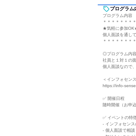
プログラム
プログラム内容
＊＊＊＊＊＊＊
★気軽に参加OK★
個人面談を通して
＊＊＊＊＊＊＊
◎プログラム内容
社員と１対１の
個人面談なので
＜インフォセン
https://info-sens
✅ 開催日程
随時開催（お申
✅ イベントの特
- インフォセン
‐ 個人面談で相