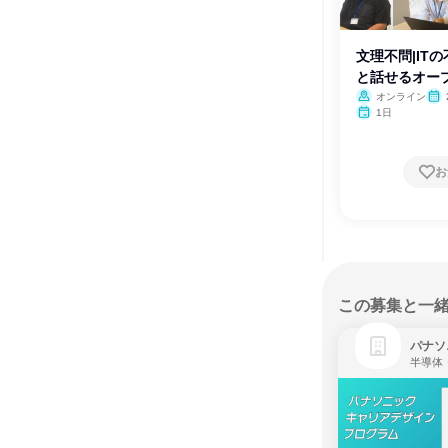
文理不問|IT
と話せるオー
オンライン
1日
お
この募集と一
パナソ
半導体