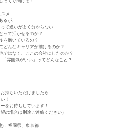
がじっくり聞ける！
ススメ
があるが、
あって違いがよく分からない
ことって活かせるのか？
キルを磨いているの？
してどんなキャリアが描けるのか？
ぜ他ではなく、ここの会社にしたのか？
」「雰囲気がいい」ってどんなこと？
をお持ちいただけましたら、
さい！
リーをお待ちしています！
希望の場合は別途ご連絡ください）
地)：福岡県、東京都