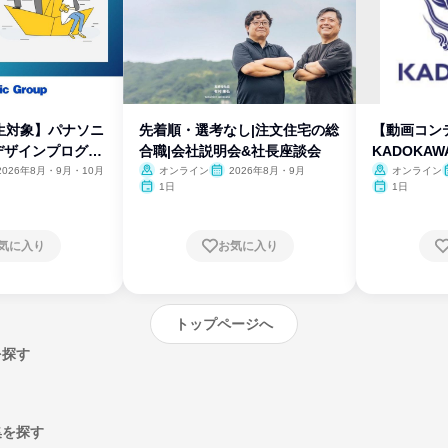
生対象】パナソニ
先着順・選考なし|注文住宅の総
【動画コン
デザインプログラ
合職|会社説明会&社長座談会
KADOKA
2026年8月・9月・10月
オンライン
2026年8月・9月
オンライン
1日
1日
気に入り
お気に入り
トップページへ
を探す
集を探す