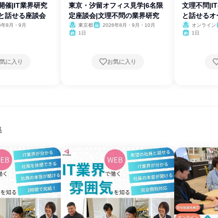
開催|IT業界研究
東京・汐留オフィス見学|6名限
文理不問|I
役と話せる座談会
定座談会|文理不問の業界研究
と話せるオ
26年8月・9月
東京都
2026年8月・9月・10月
オンライン
1日
1日
気に入り
お気に入り
集