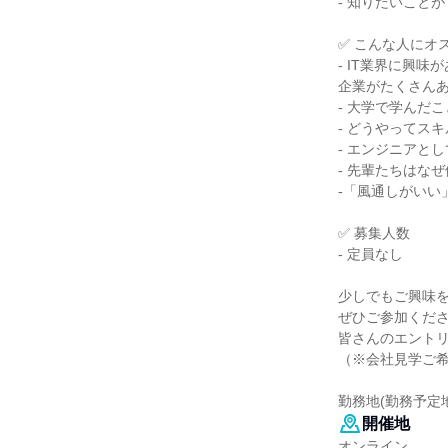
- 知りたいこと
✅ こんな人にオ
- IT業界に興味
企業がたくさん
- 大学で学んだ
- どうやってス
- エンジニアと
- 先輩たちはな
-「風通しがいい
✅ 募集人数
- 定員なし
少しでもご興味
ぜひご参加くだ
皆さんのエント
（※会社見学ご
勤務地(勤務予定
開催地
オンライン