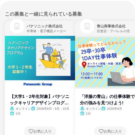
この募集と一緒に見られている募集
パナソニック株式会社
青山商事株式会社
半導体・電子機器メーカー
百貨店・アパレル小売
【大学1・2年生対象】パナソニ
「洋服の青山」の仕事体験で
ックキャリアデザインプログラ
分の強みを見つけよう!
ム
オンライン
2026年8月・9月・10月
オンライン
2026年8月
1日
1日
お気に入り
お気に入り