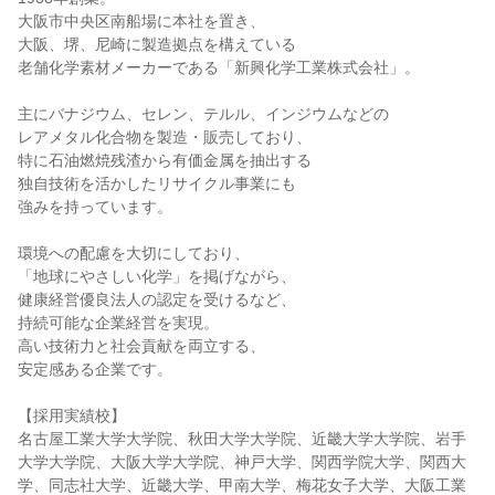
大阪市中央区南船場に本社を置き、
大阪、堺、尼崎に製造拠点を構えている
老舗化学素材メーカーである「新興化学工業株式会社」。
主にバナジウム、セレン、テルル、インジウムなどの
レアメタル化合物を製造・販売しており、
特に石油燃焼残渣から有価金属を抽出する
独自技術を活かしたリサイクル事業にも
強みを持っています。
環境への配慮を大切にしており、
「地球にやさしい化学」を掲げながら、
健康経営優良法人の認定を受けるなど、
持続可能な企業経営を実現。
高い技術力と社会貢献を両立する、
安定感ある企業です。
【採用実績校】
名古屋工業大学大学院、秋田大学大学院、近畿大学大学院、岩手
大学大学院、大阪大学大学院、神戸大学、関西学院大学、関西大
学、同志社大学、近畿大学、甲南大学、梅花女子大学、大阪工業