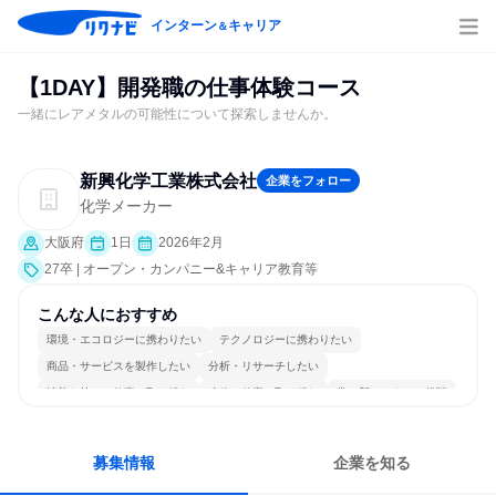
インターン
キャリア
＆
【1DAY】開発職の仕事体験コース
一緒にレアメタルの可能性について探索しませんか。
新興化学工業株式会社
企業をフォロー
化学メーカー
大阪府
1日
2026年2月
27卒 | オープン・カンパニー&キャリア教育等
こんな人におすすめ
環境・エコロジーに携わりたい
テクノロジーに携わりたい
商品・サービスを製作したい
分析・リサーチしたい
情熱を持って仕事に取り組む
冷静に仕事に取り組む
常に新しいものに挑戦
明確な目標を追いかける
一つの専門分野を極める
募集情報
企業を知る