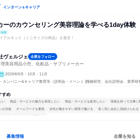
インターン
キャリア
＆
カーのカウンセリング美容理論を学べる1day体験
事体験
イアルキット（ミニサイズの商品）を進呈！
社ヴェルジェ
企業をフォロー
・理美容用品小売、化粧品・サプリメーカー
2026年9月・10月・11月
ープン・カンパニー&キャリア教育等（説明会・イベント [職種研究、会社説明会、業界研
すすめ
たい
商品・サービスの魅力を表現したい
商品・サービスを販売したい
情熱を持って仕事に
ンが活発
チームワークを重視
女性が働きやすい環境で働ける
長く同じ会社に居続けられる
かける
人とたくさん会話する
募集情報
企業を知る