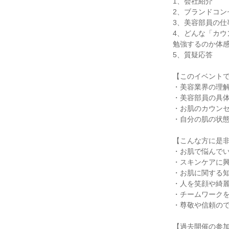
1、会社紹介
2、ブランドコン
3、美容部員の仕
4、どんな「カウ
勉強するのか体
5、質疑応答
【このイベント
・美容業界の理
・美容部員の具
・お肌のカウン
・自分の肌の状
【こんな方に是
・お肌で悩んで
・スキンケアに
・お肌に関する
・人を笑顔や綺
・チームワーク
・尊敬や信頼の
【過去開催の参