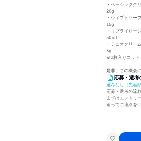
・ベーシッククリ
20g
・ウィプトソープ
15g
・リプライローシ
50ｍL
・デュオクリーム
5g
※2枚入りコット
是非、この機会
応募・選考
選考なし（先着
応募・選考の流
まずはエントリ
追ってご連絡を