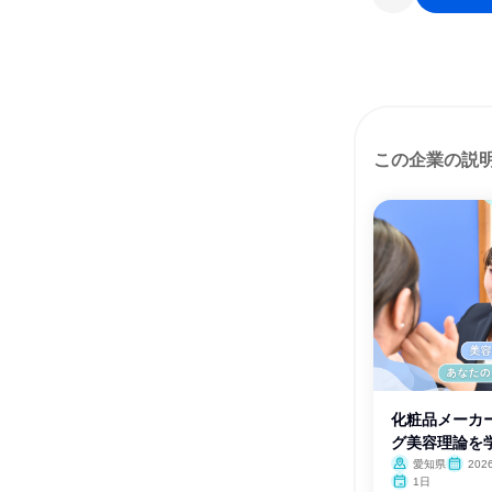
この企業の説
化粧品メーカ
グ美容理論を学
愛知県
20
1日