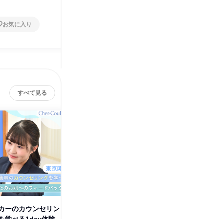
お気に入り
お気に入り
すべて見る
カーのカウンセリン
【WEB】化粧品メーカーの営業
化粧品メ
を学べる1day体験
職を知るオープン・カンパニー
グ美容理