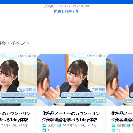
原稿ID：
280a270ffe2bd7b9
問題を報告する
明会・イベント
ーのカウンセリン
化粧品メーカーのカウンセリン
化粧品メー
べる1day体験
グ美容理論を学べる1day体験
グ美容理論
26年9月・10月・11月
大阪府
2026年9月・10月・11月
福岡県
1日
1日