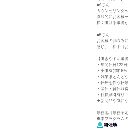
■Aさん
カウンセリング
徹底的にお客様
長く働ける環境
■Bさん
お客様の肌悩み
感じ、「相手（
【働きやすい環
・年間休日122日
・実働6時間15分
・残業ほとんど
・転居を伴う転
・産休・育休取得
・社員割引有り
★新商品や気に
勤務地（勤務予
※本プラグラム
開催地