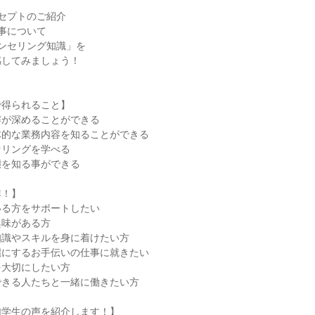
セプトのご紹介
事について
ンセリング知識」を
感してみましょう！
で得られること】
解が深めることができる
体的な業務内容を知ることができる
セリングを学べる
態を知る事ができる
非！】
いる方をサポートしたい
興味がある方
知識やスキルを身に着けたい方
麗にするお手伝いの仕事に就きたい
を大切にしたい方
できる人たちと一緒に働きたい方
加学生の声を紹介します！】