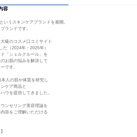
内容
"というスキンケアブランドを展開。
たブランドです。
最大級のコスメ口コミサイト
た（2024年・2025年）
ンド「シェルクルール」を
様のお肌の悩みを解決して
カーです。
日本人の肌や体質を研究し
キンケア商品と
ウハウを提供してきました。
カウンセリング美容理論を
事内容をご理解いただける
ム】