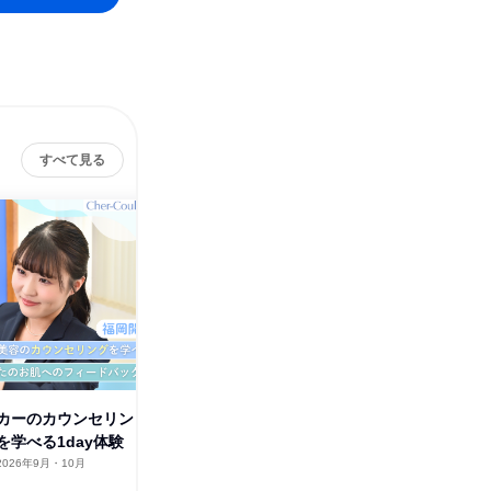
すべて見る
カーのカウンセリン
化粧品メーカーのカウンセリン
【WEB
を学べる1day体験
グ美容理論を学べる1day体験
職を知る
2026年9月・10月
東京都
2026年8月・9月・10月
オンラ
1日
1日