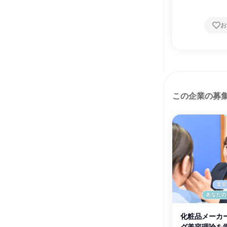
お
この企業の募
化粧品メーカ
グ美容理論を学