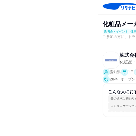
化粧品メー
説明会・イベント
仕
ご参加の方に、トラ
株式会
化粧品
愛知県
1日
28卒 | オ
こんな人にお
美の追求に携わり
コミュニケーショ
明確な目標を追い