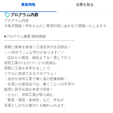
募集情報
企業を知る
プログラム内容
プログラム内容
※毎月開催！学生さんのご希望日程にあわせて開催いたします※
■プログラム概要 随時開催
￣￣￣￣￣￣￣￣￣￣￣￣￣￣￣￣￣￣￣￣
実際に業務を体感！工場見学付き説明会！
＼＼90分でこんな学びがあります／／
・設計から製造、納品までを一貫して行う
赤田工業の“ものづくり”の現場を、
実際に工場を見学することで、
リアルに体感できるプログラム！
・自分が赤田工業で働く姿の想像体験！
・社員との座談会では、働くことへの不安や
疑問に若手社員が本音で回答！
・さらに、赤田工業が取り組む
「教育・環境・多様性」など、学生が
見落としがちな魅力にも触れられます。