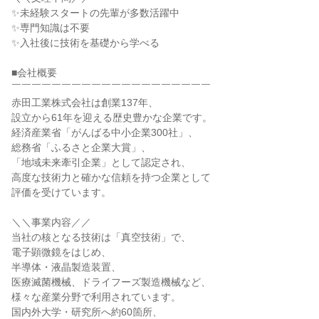
✨未経験スタートの先輩が多数活躍中
✨専門知識は不要
✨入社後に技術を基礎から学べる
■会社概要
￣￣￣￣￣￣￣￣￣￣￣￣￣￣￣￣￣￣￣￣
赤田工業株式会社は創業137年、
設立から61年を迎える歴史豊かな企業です。
経済産業省「がんばる中小企業300社」、
総務省「ふるさと企業大賞」、
「地域未来牽引企業」として認定され、
高度な技術力と確かな信頼を持つ企業として
評価を受けています。
＼＼事業内容／／
当社の核となる技術は「真空技術」で、
電子顕微鏡をはじめ、
半導体・液晶製造装置、
医療滅菌機械、ドライフーズ製造機械など、
様々な産業分野で利用されています。
国内外大学・研究所へ約60箇所、