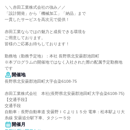
＼＼赤田工業株式会社の強み／／
「設計開発」から「機械加工」「納品」まで
一貫したサービスを高次元で提供！
赤田工業ならではの魅力と成長できる環境を
ご用意しております。
皆様のご応募お待ちしております！
勤務地（勤務予定地）：本社 長野県北安曇郡池田町
※本プログラムの開催地ではなく入社された際の配属予定勤務地
です
開催地
長野県北安曇郡池田町大字会染6108-75
赤田工業株式会社 本社(長野県北安曇郡池田町大字会染6108-75)
【交通手段】
交通手段
自動車：長野自動車道 安曇野ＩＣより１５分 電車：松本駅より大
糸線 安曇追分駅下車、タクシー５分
開催月