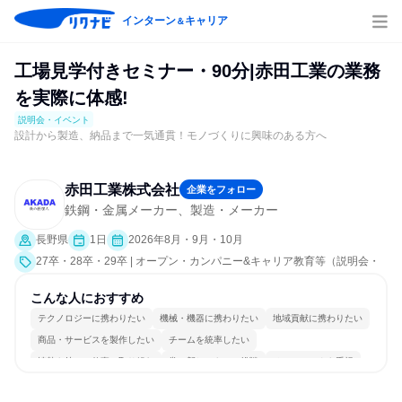
インターン
キャリア
＆
工場見学付きセミナー・90分|赤田工業の業務
を実際に体感!
説明会・イベント
設計から製造、納品まで一気通貫！モノづくりに興味のある方へ
赤田工業株式会社
企業をフォロー
鉄鋼・金属メーカー、製造・メーカー
長野県
1日
2026年8月・9月・10月
27卒・28卒・29卒 | オープン・カンパニー&キャリア教育等（説明会・
イベント [職種研究、職場見学会、社員交流会、会社説明会、業界研
究]）
こんな人におすすめ
テクノロジーに携わりたい
機械・機器に携わりたい
地域貢献に携わりたい
商品・サービスを製作したい
チームを統率したい
情熱を持って仕事に取り組む
常に新しいものに挑戦
チームワークを重視
長く同じ会社に居続けられる
多様な職種の人と関われる