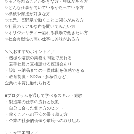
✨モノを創ることが好きな方・興味がある方
✨どんな仕事が向いているか迷っている方
✨機械や溶接が好きな方
✨地元、長野県で働くことに関心がある方
✨社員のリアルな声を聞いてみたい方
✨オリジナリティー溢れる職場で働きたい方
✨社会貢献性の高い仕事に興味がある方
＼＼おすすめポイント／／
・機械や溶接の業務を間近で見れる
・若手社員と直接話せる座談会あり
・設計～納品までの一貫体制を体感できる
・教育制度・SDGs・多様性など、
企業の本質に触れられる
■プログラムを通して学べるスキル・経験
・製造業の仕事の流れと役割
・自分に合った働き方のヒント
・働くことへの不安の乗り越え方
・企業の社会的価値や環境への取り組み
＼＼文理不問／／