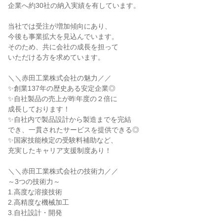
企業へ約30社の納入実績を有しています。
当社では受注が増加傾向にあり、
今後も事業拡大を見込んでいます。
そのため、共に会社の成長を担って
いただける方を求めています。
＼＼赤田工業株式会社の魅力／／
✨創業137年の歴史ある安定企業◎
✨自社製品の売上が昨年度の２倍に
成長しております！
✨自社内で製品設計から製造までを完結
でき、一貫されたサービスを提供できる◎
✨国家技能検定の受験料補助など、
充実したキャリア支援制度あり！
＼＼赤田工業株式会社の技術力／／
～3つの技術力～
1.高度な溶接技術
2.高精度な機械加工
3.自社設計・開発