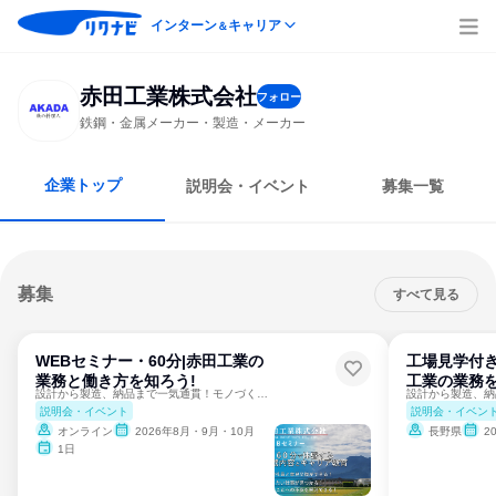
インターン
キャリア
＆
赤田工業株式会社
フォロー
鉄鋼・金属メーカー・製造・メーカー
企業トップ
説明会・イベント
募集一覧
募集
すべて見る
WEBセミナー・60分|赤田工業の
工場見学付き
業務と働き方を知ろう!
工業の業務を
設計から製造、納品まで一気通貫！モノづくりに興味のある方へ
説明会・イベント
説明会・イベン
オンライン
2026年8月・9月・10月
長野県
2
1日