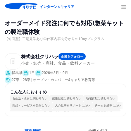
インターン
キャリア
＆
オーダーメイド発注に何でも対応!惣菜キット
の製造職体験
【対面型】工場見学あり◎仕事内容丸分かりの1Dayプログラム
株式会社クリハラ
企業をフォロー
小売・卸売・商社、食品・飲料メーカー
群馬県
1日
2026年8月・9月
27卒・28卒 | オープン・カンパニー&キャリア教育等
こんな人におすすめ
食生活・食育に関わりたい
健康促進に携わりたい
地域貢献に携わりたい
商品・サービスを製作したい
人の仕事をサポートしたい
チームを統率したい
チームワークを重視
長く同じ会社に居続けられる
一つの専門分野を極める
若手が裁量を持てる環境