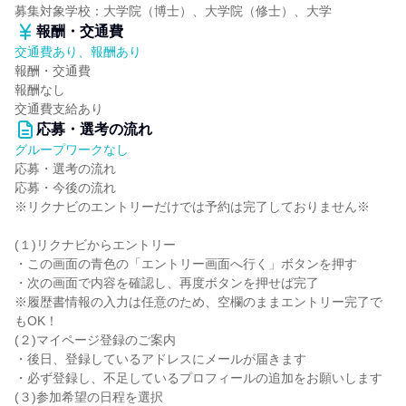
募集対象学校：大学院（博士）、大学院（修士）、大学
報酬・交通費
交通費あり、報酬あり
報酬・交通費
報酬なし
交通費支給あり
応募・選考の流れ
グループワークなし
応募・選考の流れ
応募・今後の流れ
※リクナビのエントリーだけでは予約は完了しておりません※
(１)リクナビからエントリー
・この画面の青色の「エントリー画面へ行く」ボタンを押す
・次の画面で内容を確認し、再度ボタンを押せば完了
※履歴書情報の入力は任意のため、空欄のままエントリー完了で
もOK！
(２)マイページ登録のご案内
・後日、登録しているアドレスにメールが届きます
・必ず登録し、不足しているプロフィールの追加をお願いします
(３)参加希望の日程を選択