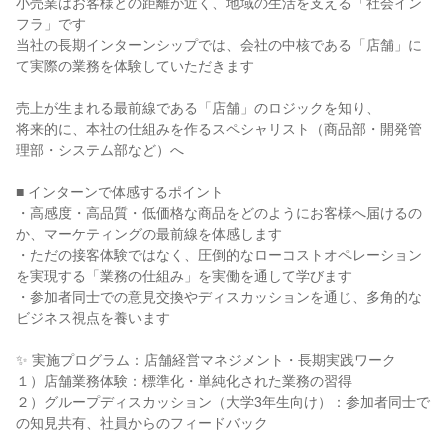
小売業はお客様との距離が近く、地域の生活を支える「社会イン
フラ」です
当社の長期インターンシップでは、会社の中核である「店舗」に
て実際の業務を体験していただきます
売上が生まれる最前線である「店舗」のロジックを知り、
将来的に、本社の仕組みを作るスペシャリスト（商品部・開発管
理部・システム部など）へ
■ インターンで体感するポイント
・高感度・高品質・低価格な商品をどのようにお客様へ届けるの
か、マーケティングの最前線を体感します
・ただの接客体験ではなく、圧倒的なローコストオペレーション
を実現する「業務の仕組み」を実働を通して学びます
・参加者同士での意見交換やディスカッションを通じ、多角的な
ビジネス視点を養います
✨ 実施プログラム：店舗経営マネジメント・長期実践ワーク
１）店舗業務体験：標準化・単純化された業務の習得
２）グループディスカッション（大学3年生向け）：参加者同士で
の知見共有、社員からのフィードバック