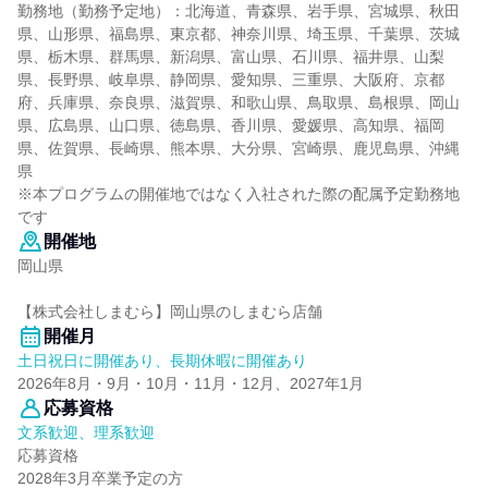
勤務地（勤務予定地）：北海道、青森県、岩手県、宮城県、秋田
県、山形県、福島県、東京都、神奈川県、埼玉県、千葉県、茨城
県、栃木県、群馬県、新潟県、富山県、石川県、福井県、山梨
県、長野県、岐阜県、静岡県、愛知県、三重県、大阪府、京都
府、兵庫県、奈良県、滋賀県、和歌山県、鳥取県、島根県、岡山
県、広島県、山口県、徳島県、香川県、愛媛県、高知県、福岡
県、佐賀県、長崎県、熊本県、大分県、宮崎県、鹿児島県、沖縄
県
※本プログラムの開催地ではなく入社された際の配属予定勤務地
です
開催地
岡山県
【株式会社しまむら】岡山県のしまむら店舗
開催月
土日祝日に開催あり、長期休暇に開催あり
2026年8月・9月・10月・11月・12月、2027年1月
応募資格
文系歓迎、理系歓迎
応募資格
2028年3月卒業予定の方