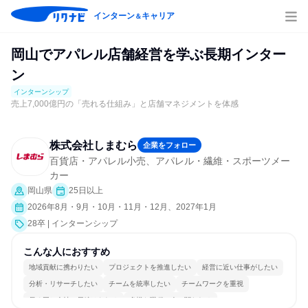
インターン
キャリア
＆
岡山でアパレル店舗経営を学ぶ長期インター
ン
インターンシップ
売上7,000億円の「売れる仕組み」と店舗マネジメントを体感
株式会社しまむら
企業をフォロー
百貨店・アパレル小売、アパレル・繊維・スポーツメー
カー
岡山県
25日以上
2026年8月・9月・10月・11月・12月、2027年1月
28卒 | インターンシップ
こんな人におすすめ
地域貢献に携わりたい
プロジェクトを推進したい
経営に近い仕事がしたい
分析・リサーチしたい
チームを統率したい
チームワークを重視
長く同じ会社に居続けられる
多様な職種の人と関われる