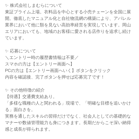
✨ 株式会社しまむらについて
東証プライム上場。衣料品を中心とする小売チェーンを全国に展
開。徹底したマニュアル化と自社物流網の構築により、アパレル
業界において他に類を見ない高効率経営を実現しています。岡山
エリアにおいても、地域のお客様に愛される店作りを追求し続け
ています。
✨ 応募について
＼エントリー時の履歴書情報は不要／
スマホの方は【エントリー画面へ】
PCの方は【エントリー画面へいく】ボタンをクリック
内容を確認後、完了ボタンを押せば応募完了です！
✨ その他特徴の紹介
【待遇】交通費支給あり。
「多様な職種の人と関われる」現場で、「明確な目標を追いかけ
る」面白さを。
実務を通したスキルの習得だけでなく、社会人としての基礎的な
マナーや数値管理能力も身につきます。長期だからこそ深い納得
感と成長が得られます。