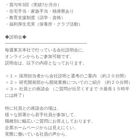
・賞与年3回（実績7か月分）
・住宅手当・家族手当・独身寮あり
・教育支援制度（語学・資格）
・福利厚生充実（保養所・クラブ活動）
◆説明会◆
━━━━━━━━━━━━━━━━━━━
毎週東京本社で行っている会社説明会に、
オンラインからもご参加可能です。
説明会は、以下の内容となっております。
＜１＞ 採用担当者から会社説明と選考のご案内 （約２０分間）
＜２＞ 研究開発部から開発業務についてのご紹介 （約２０分間）
＜３＞ 社員との座談会 （ご質問が出尽くすまで ※最長１５時半
には終了）
特に社員との座談会の場は、
様々な部署から若手社員が参加して、
職種別に幅広いご質問にお答えしております。
企業ホームページからは見えにくい、
実際に働いている社員の声から、