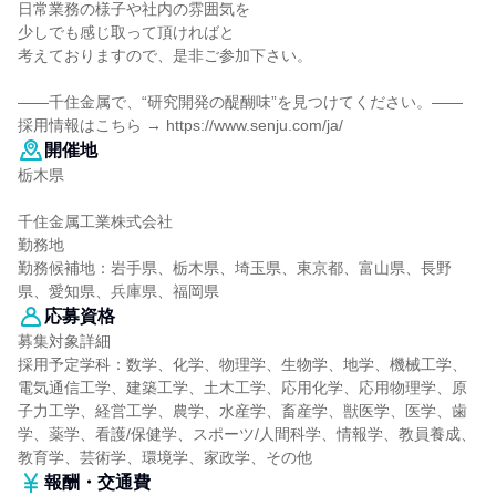
日常業務の様子や社内の雰囲気を
少しでも感じ取って頂ければと
考えておりますので、是非ご参加下さい。
――千住金属で、“研究開発の醍醐味”を見つけてください。――
採用情報はこちら → https://www.senju.com/ja/
開催地
栃木県
千住金属工業株式会社
勤務地
勤務候補地：岩手県、栃木県、埼玉県、東京都、富山県、長野
県、愛知県、兵庫県、福岡県
応募資格
募集対象詳細
採用予定学科：数学、化学、物理学、生物学、地学、機械工学、
電気通信工学、建築工学、土木工学、応用化学、応用物理学、原
子力工学、経営工学、農学、水産学、畜産学、獣医学、医学、歯
学、薬学、看護/保健学、スポーツ/人間科学、情報学、教員養成、
教育学、芸術学、環境学、家政学、その他
報酬・交通費