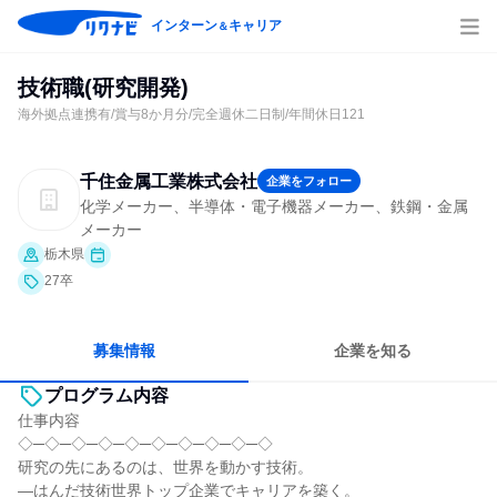
インターン
キャリア
＆
技術職(研究開発)
海外拠点連携有/賞与8か月分/完全週休二日制/年間休日121
千住金属工業株式会社
企業をフォロー
化学メーカー、半導体・電子機器メーカー、鉄鋼・金属
メーカー
栃木県
27卒
募集情報
企業を知る
プログラム内容
仕事内容
◇─◇─◇─◇─◇─◇─◇─◇─◇─◇
研究の先にあるのは、世界を動かす技術。
―はんだ技術世界トップ企業でキャリアを築く。