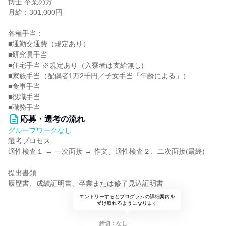
博士 卒業の方
月給：301,000円
各種手当：
■通勤交通費（規定あり）
■研究員手当
■住宅手当 ※規定あり（入寮者は支給無し)
■家族手当（配偶者1万2千円／子女手当「年齢による」）
■食事手当
■役職手当
■職務手当
応募・選考の流れ
グループワークなし
選考プロセス
適性検査１ → 一次面接 → 作文、適性検査２、二次面接(最終)
提出書類
履歴書、成績証明書、卒業または修了見込証明書
エントリーするとプログラムの詳細案内を
受け取れるようになります
締切：なし