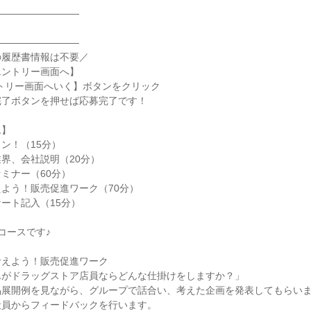
―――――――――
―――――――――
の履歴書情報は不要／
エントリー画面へ】
トリー画面へいく】ボタンをクリック
完了ボタンを押せば応募完了です！
ム】
ン！（15分）
界、会社説明（20分）
ミナー（60分）
よう！販売促進ワーク（70分）
ート記入（15分）
コースです♪
考えよう！販売促進ワーク
んがドラッグストア店員ならどんな仕掛けをしますか？」
品展開例を見ながら、グループで話合い、考えた企画を発表してもらい
社員からフィードバックを行います。