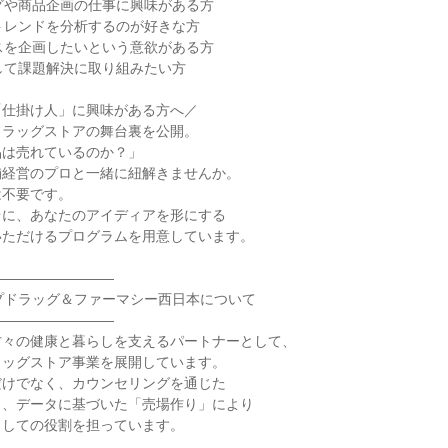
グや商品企画の仕事に興味がある方
トレンドを分析するのが好きな方
スを企画したいという意欲がある方
して課題解決に取り組みたい方
「仕掛け人」に興味がある方へ／
ドラッグストアの舞台裏を公開。
品は売れているのか？」
舗経営のプロと一緒に紐解きませんか。
は不要です。
台に、あなたのアイディアを形にする
いただけるプログラムを用意しています。
―――――――――
プドラッグ＆ファーマシー西日本について
―――――――――
方々の健康と暮らしを支えるパートナーとして、
ラッグストア事業を展開しています。
だけでなく、カウンセリングを通じた
と、データに基づいた「売場作り」により
としての役割を担っています。