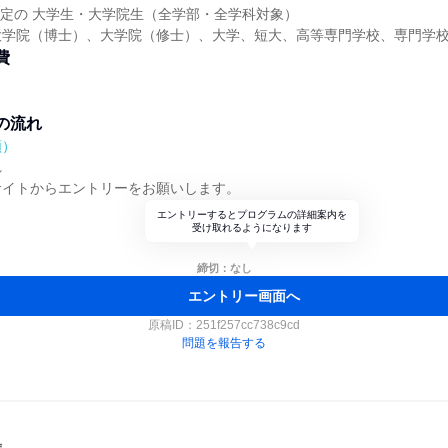
業予定の 大学生・大学院生（全学部・全学科対象）
大学院（博士）、大学院（修士）、大学、短大、高等専門学校、専門学
費
の流れ
順）
れ
サイトからエントリーをお願いします。
エントリーするとプログラムの詳細案内を
受け取れるようになります
締切：なし
エントリー画面へ
原稿ID：
251f257cc738c9cd
問題を報告する