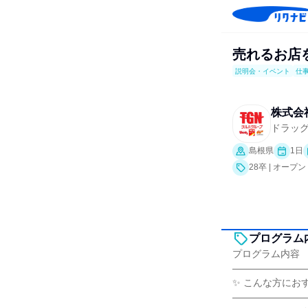
売れるお店
説明会・イベント
仕
株式会
ドラッ
島根県
1日
28卒 | オ
プログラム
プログラム内容
―――――――
✨ こんな方にお
―――――――