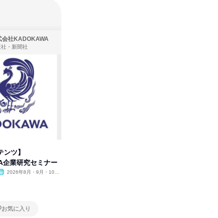
会社KADOKAWA
株式会社住まいず
版社・新聞社
製造・メーカー、建築設計
テンツ】
先着順・選考なし|注文住宅の総
タカラト
WA企業研究セミナー
合職|会社説明会&社長座談会
ビ」を学
2026年8月・9月・10
オンライン
2026年8月・9月
オンラ
月・11月・12月
1日
1日
お気に入り
お気に入り