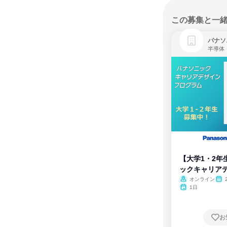
この募集と一
パナソ
半導体
【大学1・2年
ックキャリア
ム
オンライン
1日
お