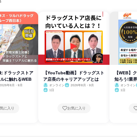
集
象:ドラックストア
【YouTube動画】ドラッグスト
【WEB】
ルに触れるWEB
ア店長のキャリアアップとは
知ろう!業
2026年8月・9月
オンライン
2026年8月・9月
オンライン
1日
1日
気に入り
お気に入り