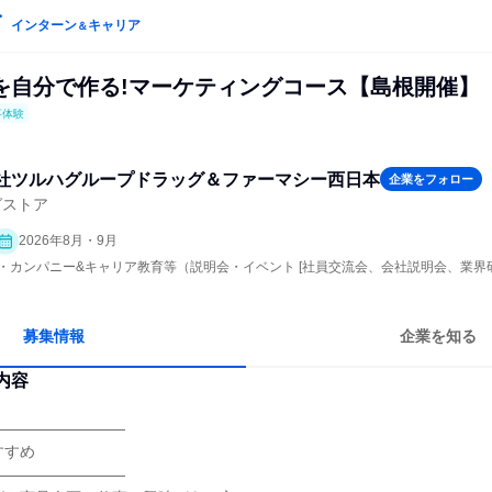
インターン
キャリア
＆
を自分で作る!マーケティングコース【島根開催】
事体験
社ツルハグループドラッグ＆ファーマシー西日本
企業をフォロー
グストア
2026年8月・9月
ープン・カンパニー&キャリア教育等（説明会・イベント [社員交流会、会社説明会、業界
募集情報
企業を知る
内容
―――――――――
すすめ
―――――――――