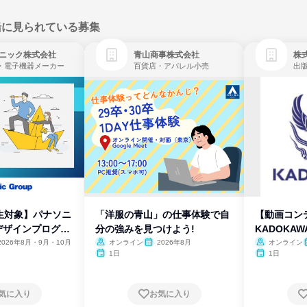
緒に見られている募集
ニック株式会社
青山商事株式会社
株式
・電子機器メーカー
百貨店・アパレル小売
出
生対象】パナソニ
「洋服の青山」の仕事体験で自
【動画コン
デザインプログラ
分の強みを見つけよう!
KADOKA
2026年8月・9月・10月
オンライン
2026年8月
オンライン
1日
1日
気に入り
お気に入り