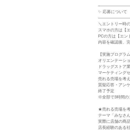
―――――――
✨ 応募について
―――――――
＼エントリー時
スマホの方は【
PCの方は【エン
内容を確認後、
【実施プログラ
オリエンテーショ
ドラッグストア業
マーケティングセ
売れる売場を考え
質疑応答・アンケ
終了予定
※全部で3時間の
★売れる売場を
テーマ「みなさ
実際に店舗の商
店長経験のある