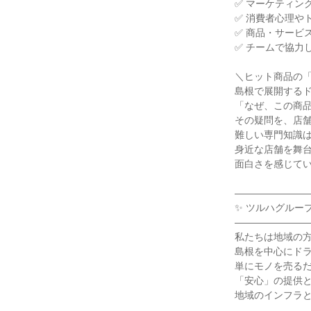
✅ マーケティン
✅ 消費者心理や
✅ 商品・サービ
✅ チームで協力
＼ヒット商品の
島根で展開する
「なぜ、この商
その疑問を、店
難しい専門知識
身近な店舗を舞
面白さを感じて
―――――――
✨ ツルハグルー
―――――――
私たちは地域の
島根を中心にド
単にモノを売る
「安心」の提供
地域のインフラ