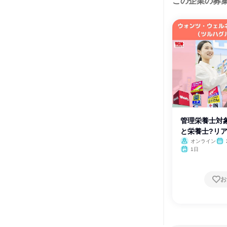
この企業の募
管理栄養士対
と栄養士?リア
オンライン
1日
お