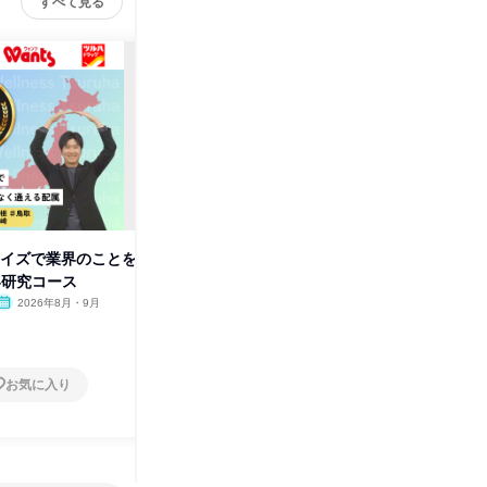
すべて見る
クイズで業界のことを
売れるお店を自分で作る!マーケ
バズるを
界研究コース
ティングコース WEB
ース W
2026年8月・9月
オンライン
2026年8月・9月
オンラ
1日
1日
お気に入り
お気に入り