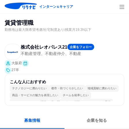
インターン
キャリア
＆
賃貸管理職
勤務地は最大限希望考慮/社宅制度あり/残業月19.3h以下
株式会社レオパレス21
企業をフォロー
不動産管理、不動産仲介、不動産
大阪府
27卒
こんな人におすすめ
テクノロジーに携わりたい
都市・街づくりがしたい
地域貢献に携わりたい
商品・サービスの魅力を表現したい
チームを統率したい
コミュニケーションが活発
常に新しいものに挑戦
チームワークを重視
明確な目標を追いかける
若手が裁量を持てる環境
募集情報
企業を知る