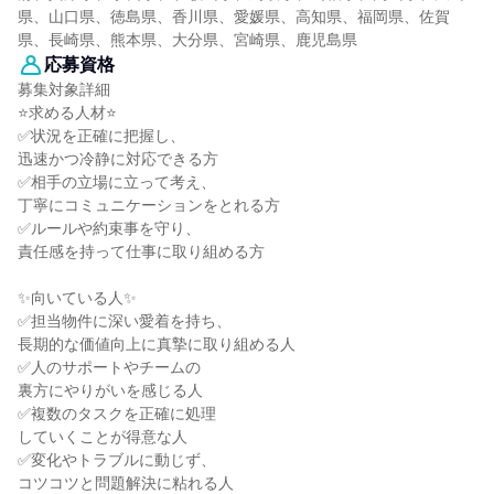
県、山口県、徳島県、香川県、愛媛県、高知県、福岡県、佐賀
県、長崎県、熊本県、大分県、宮崎県、鹿児島県
応募資格
募集対象詳細
⭐求める人材⭐
✅状況を正確に把握し、
迅速かつ冷静に対応できる方
✅相手の立場に立って考え、
丁寧にコミュニケーションをとれる方
✅ルールや約束事を守り、
責任感を持って仕事に取り組める方
✨向いている人✨
✅担当物件に深い愛着を持ち、
長期的な価値向上に真摯に取り組める人
✅人のサポートやチームの
裏方にやりがいを感じる人
✅複数のタスクを正確に処理
していくことが得意な人
✅変化やトラブルに動じず、
コツコツと問題解決に粘れる人