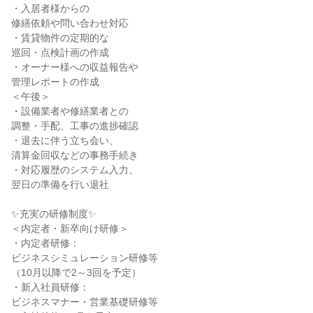
・入居者様からの
修繕依頼や問い合わせ対応
・賃貸物件の定期的な
巡回・点検計画の作成
・オーナー様への収益報告や
管理レポートの作成
＜午後＞
・設備業者や修繕業者との
調整・手配、工事の進捗確認
・退去に伴う立ち会い、
清算金回収などの事務手続き
・対応履歴のシステム入力、
翌日の準備を行い退社
✨充実の研修制度✨
＜内定者・新卒向け研修＞
・内定者研修：
ビジネスシミュレーション研修等
（10月以降で2～3回を予定）
・新入社員研修：
ビジネスマナー・営業基礎研修等