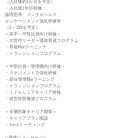
（入社後約1か月を予定）
・入社後1年目研修 ：
論理思考、メンタルヘルス、
エンゲージメント強化研修等
（2～3回を予定）
＜若手～中堅社員向け研修＞
・次世代リーダー選抜育成プログラム
・昇級時eラーニング
・トランジションプログラム
＜中堅社員～管理職向け研修＞
・マネジメント力強化研修
・新任管理職eラーニング
・トランジションプログラム
・ミドルシニアキャリア研修
・経営幹部養成プログラム
＜全層対象キャリア開発＞
・キャリアプラン面談
・1on1ミーティング
✨最後にメッセージ✨