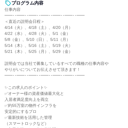
プログラム内容
仕事内容
━━･･━━･･━━･･━━･･━━･･━━･･━━
＜直近の説明会日程＞
4/14（火）、4/18（土）、4/20（月）
4/22（水）、4/28（火）、5/1（金）
5/8（金）、5/10（日）、5/11（月）
5/14（木）、5/16（土）、5/19（火）
5/21（木）、5/25（月）、5/29（金）
説明会では当社で募集しているすべての職種の仕事内容や
やりがいについてお伝えさせて頂きます！
━━･･━━･･━━･･━━･･━━･･━━･･━━
✨この求人のポイント✨
✅オーナー様の資産価値最大化と
入居者満足度向上を両立
✅約55万室の物件インフラを
安定的にするプロ
✅最新技術を活用した管理
（スマートロックなど）