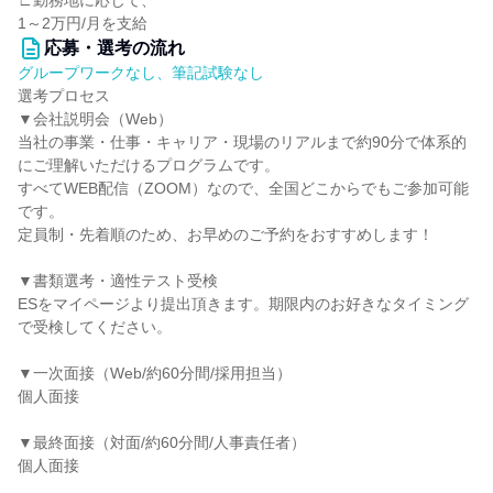
∟勤務地に応じて、
1～2万円/月を支給
応募・選考の流れ
グループワークなし、筆記試験なし
選考プロセス
▼会社説明会（Web）
当社の事業・仕事・キャリア・現場のリアルまで約90分で体系的
にご理解いただけるプログラムです。
すべてWEB配信（ZOOM）なので、全国どこからでもご参加可能
です。
定員制・先着順のため、お早めのご予約をおすすめします！
▼書類選考・適性テスト受検
ESをマイページより提出頂きます。期限内のお好きなタイミング
で受検してください。
▼一次面接（Web/約60分間/採用担当）
個人面接
▼最終面接（対面/約60分間/人事責任者）
個人面接