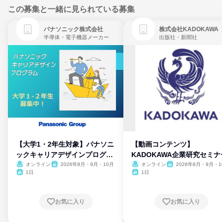
この募集と一緒に見られている募集
パナソニック株式会社
株式会社KADOKAWA
半導体・電子機器メーカー
出版社・新聞社
【大学1・2年生対象】パナソニ
【動画コンテンツ】
ックキャリアデザインプログラ
KADOKAWA企業研究セミナ
ム
オンライン
2026年8月・9月・10月
オンライン
2026年8月・9月・1
月・11月・12月
1日
1日
お気に入り
お気に入り