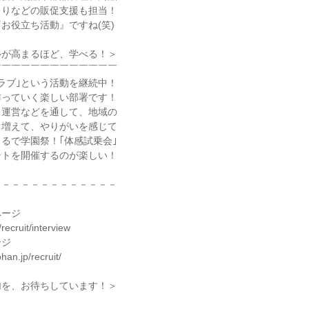
くりなどの販促支援も担当！
お役立ち活動』ですね(笑)
ルが高まるほど、学べる！＞
￣￣￣￣￣￣￣￣￣￣￣￣￣
ラブ｣という活動を継続中！
作っていく楽しい部署です！
、運営などを通して、地域の
も増えて、やりがいを感じて
るで学園祭！｢体感試乗会｣
ントを開催するのが楽しい！
－－－－－－－－－－－－－
ページ
recruit/interview
ージ
ohan.jp/recruit/
加を、お待ちしています！＞