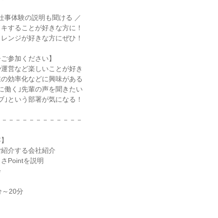
で仕事体験の説明も聞ける ／
ドキすることが好きな方に！
ャレンジが好きな方にぜひ！
ひご参加ください】
や運営など楽しいことが好き
業の効率化などに興味がある
に働く｣先輩の声を聞きたい
ブ｣という部署が気になる！
－－－－－－－－－－－－－
容】
ご紹介する会社紹介
Pointを説明
会
～20分