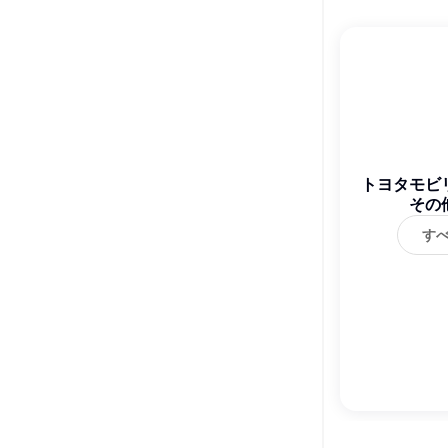
トヨタモビ
その
す