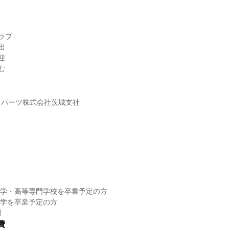
ラブ
出
迎
む
ィパーツ株式会社茨城支社
】
に大学・高等専門学校を卒業予定の方
に大学を卒業予定の方
問
費