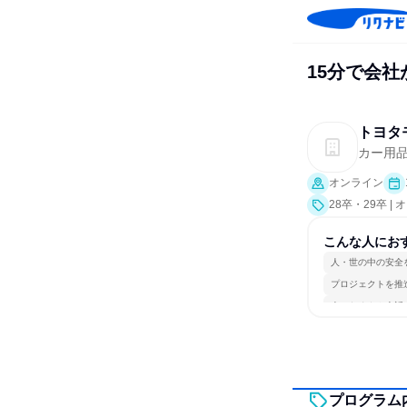
15分で会社
トヨタ
カー用
オンライン
28卒・29卒 
こんな人にお
人・世の中の安全
プロジェクトを推
人とたくさん会話
プログラム