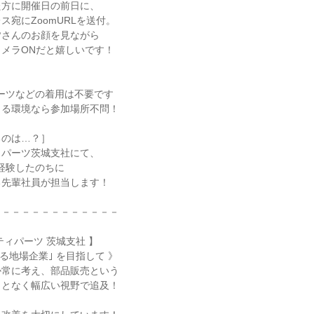
た方に開催日の前日に、
ス宛にZoomURLを送付。
皆さんのお顔を見ながら
メラONだと嬉しいです！
】
ーツなどの着用は不要です
きる環境なら参加場所不問！
るのは…？］
ィパーツ茨城支社にて、
間経験したのちに
る先輩社員が担当します！
－－－－－－－－－－－－－
ティパーツ 茨城支社 】
る地場企業｣ を目指して 》
か常に考え、部品販売という
ことなく幅広い視野で追及！