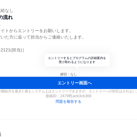
支給なし
の流れ
れ
サイトからエントリーをお願いします。
だいた方に追って担当からご連絡いたします。
-2121(担当)］
エントリーするとプログラムの詳細案内を
受け取れるようになります
締切：なし
エントリー画面へ
や開始月を過ぎた後もシステム上はエントリーできますが、エントリーへの対応はされない
原稿ID：
2479ff1acb3cb369
問題を報告する
集