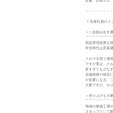
提案、お役立ち
－－－－－－－
《 先輩社員のイ
＜一歩踏み出す
￣￣￣￣￣￣￣
部品管理改善を担
学生時代は言葉
クルマを買う場
ですが実は、ク
多すぎても少な
店舗規模や状況
が必要になる。こ
大変ですが、や
＜売り上げも大
￣￣￣￣￣￣￣
地域の整備工場
スタッフとして