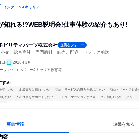
インターン
キャリア
＆
が知れる!?WEB説明会!仕事体験の紹介もあり!
モビリティパーツ株式会社
企業をフォロー
品小売、総合商社・専門商社・卸売、配送・トラック輸送
1日
2026年3月
| オープン・カンパニー&キャリア教育等
すすめ
を守りたい
地域貢献に携わりたい
商品・サービスの魅力を表現したい
商品・サービスを企
進したい
人の仕事をサポートしたい
コミュニケーションが活発
常に新しいものに挑戦
する
募集情報
企業を知る
内容