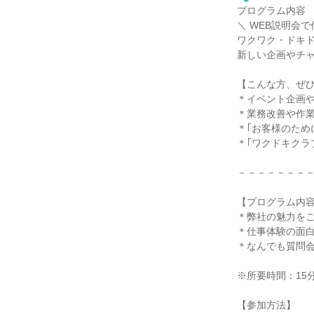
プログラム内容
＼ WEB説明会
ワクワク・ドキ
新しい企画やチ
【こんな方、ぜ
＊イベント企画
＊業務改善や作
＊｢お客様のため
＊｢ワクドキクラ
－－－－－－－
【プログラム内
＊弊社の魅力を
＊仕事体験の面白さ
＊なんでも質問
※所要時間：15分
【参加方法】