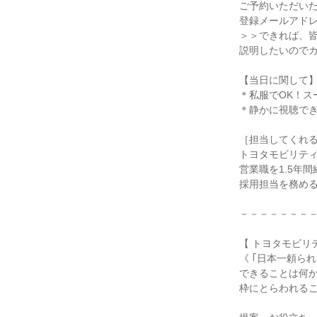
ご予約いただい
登録メールアドレ
＞＞できれば、
説明したいのでカ
【当日に関して
＊私服でOK！ス
＊静かに視聴で
［担当してくれ
トヨタモビリテ
営業職を1.5年
採用担当を務め
－－－－－－－
【 トヨタモビリ
《 ｢日本一頼られ
できることは何
枠にとらわれる