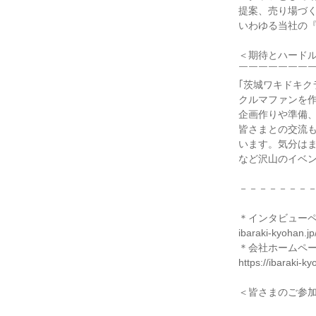
提案、売り場づ
いわゆる当社の『
＜期待とハード
￣￣￣￣￣￣￣
｢茨城ワキドキク
クルマファンを
企画作りや準備
皆さまとの交流
います。気分はま
など沢山のイベ
－－－－－－－
＊インタビュー
ibaraki-kyohan.jp/
＊会社ホームペ
https://ibaraki-ky
＜皆さまのご参