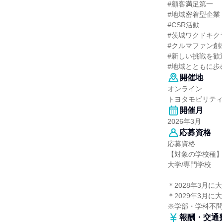
#顧客満足第一
#地域密着型企業
#CSR活動
#茨城ワクドキク
#クルマファン創
#新しい挑戦を歓
#地域とともに歩
開催地
オンライン
トヨタモビリテ
開催月
2026年3月
応募資格
応募資格
【対象の学校種
大学/専門学校
＊2028年3月
＊2029年3月
※学部・学科不
報酬・交通