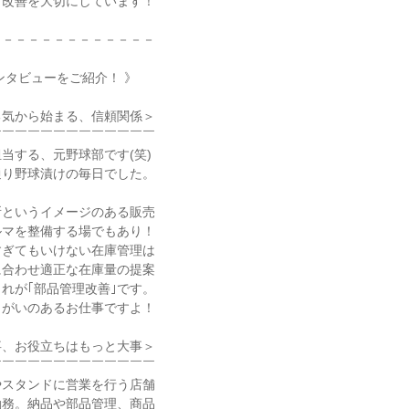
、改善を大切にしています！
－－－－－－－－－－－－－
ンタビューをご紹介！ 》
勇気から始まる、信頼関係＞
￣￣￣￣￣￣￣￣￣￣￣￣￣
当する、元野球部です(笑)
通り野球漬けの毎日でした。
所というイメージのある販売
ルマを整備する場でもあり！
すぎてもいけない在庫管理は
に合わせ適正な在庫量の提案
れが｢部品管理改善｣です。
りがいのあるお仕事ですよ！
事、お役立ちはもっと大事＞
￣￣￣￣￣￣￣￣￣￣￣￣￣
やスタンドに営業を行う店舗
勤務。納品や部品管理、商品