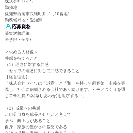
株式会社セイワ
勤務地
愛知県西尾市長縄町井ノ元10番地1
勤務候補地：愛知県
応募資格
募集対象詳細
全学部・全学科
＜求める人材像＞
共感を持てること
（1）理念に対する共感
…セイワの理念に対して共感できること
【経営理念】
「株式会社セイワは「誠意」と「和」を持って顧客第一主義を実
践し、社会に信頼される会社であり続けます。～モノづくりを通
じて全社員の幸福(しあわせ)を追求する～」
（2）成長への共感
…自分自身を成長させたいと考えて
学ぶ、向上心があること
自身、家族の豊かさの基盤である