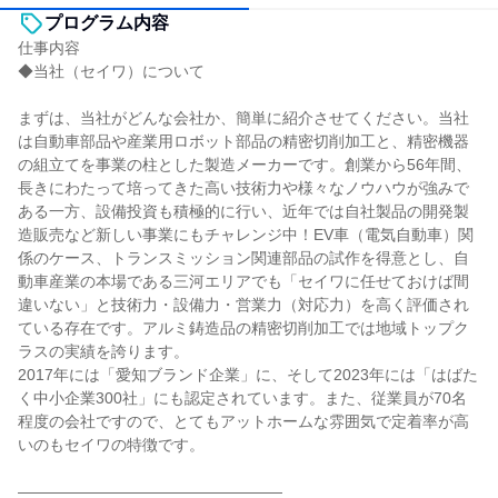
プログラム内容
仕事内容
◆当社（セイワ）について
まずは、当社がどんな会社か、簡単に紹介させてください。当社
は自動車部品や産業用ロボット部品の精密切削加工と、精密機器
の組立てを事業の柱とした製造メーカーです。創業から56年間、
長きにわたって培ってきた高い技術力や様々なノウハウが強みで
ある一方、設備投資も積極的に行い、近年では自社製品の開発製
造販売など新しい事業にもチャレンジ中！EV車（電気自動車）関
係のケース、トランスミッション関連部品の試作を得意とし、自
動車産業の本場である三河エリアでも「セイワに任せておけば間
違いない」と技術力・設備力・営業力（対応力）を高く評価され
ている存在です。アルミ鋳造品の精密切削加工では地域トップク
ラスの実績を誇ります。
2017年には「愛知ブランド企業」に、そして2023年には「はばた
く中小企業300社」にも認定されています。また、従業員が70名
程度の会社ですので、とてもアットホームな雰囲気で定着率が高
いのもセイワの特徴です。
—————————————————