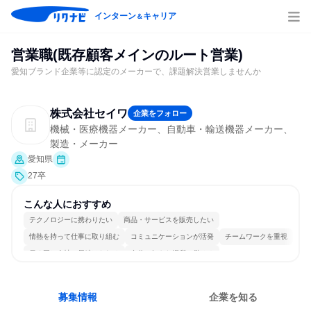
インターン
キャリア
＆
営業職(既存顧客メインのルート営業)
愛知ブランド企業等に認定のメーカーで、課題解決営業しませんか
株式会社セイワ
企業をフォロー
機械・医療機器メーカー、自動車・輸送機器メーカー、
製造・メーカー
愛知県
27卒
こんな人におすすめ
テクノロジーに携わりたい
商品・サービスを販売したい
情熱を持って仕事に取り組む
コミュニケーションが活発
チームワークを重視
長く同じ会社に居続けられる
自分の好きな場所で働ける
若手が裁量を持てる環境
人とたくさん会話する
目標に追われず働ける
募集情報
企業を知る