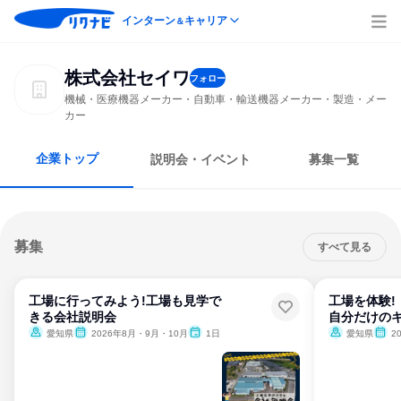
インターン
キャリア
＆
株式会社セイワ
フォロー
機械・医療機器メーカー・自動車・輸送機器メーカー・製造・メー
カー
企業トップ
説明会・イベント
募集一覧
募集
すべて見る
工場に行ってみよう!工場も見学で
工場を体験!
きる会社説明会
自分だけの
愛知県
2026年8月・9月・10月
1日
愛知県
2