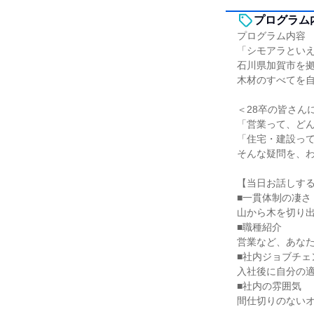
プログラム
プログラム内容
「シモアラとい
石川県加賀市を
木材のすべてを
＜28卒の皆さん
「営業って、ど
「住宅・建設っ
そんな疑問を、わ
【当日お話しす
■一貫体制の凄さ
山から木を切り
■職種紹介
営業など、あな
■社内ジョブチェ
入社後に自分の
■社内の雰囲気
間仕切りのない