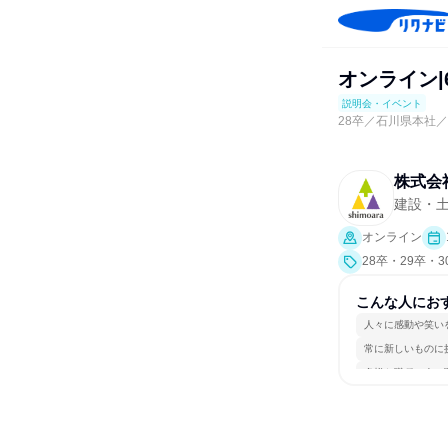
オンライン|
説明会・イベント
28卒／石川県本社
株式会
建設・
オンライン
28卒・29卒・
ト、会社説明会
こんな人にお
人々に感動や笑い
常に新しいものに
多様な職種の人と