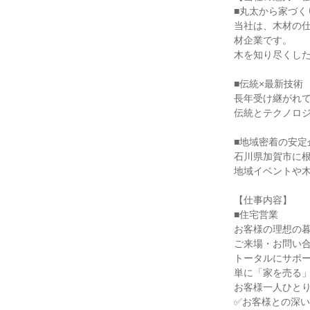
■丸太から家づく
当社は、木材の
材企業です。
木を知り尽くし
■伝統×最新技術
長年受け継がれ
伝統とテクノロ
■地域密着の安定
石川県加賀市に
地域イベントや
【仕事内容】
■住宅営業
お客様の理想の
ご来場・お問い
トータルにサポ
単に「家を売る
お客様一人ひとり
✅お客様との深