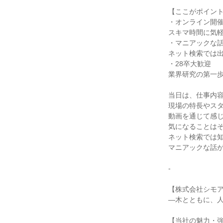
【ここがポイン
・オンライン開催
スキマ時間に気
・マニアックな
ネット検索では
・28卒大歓迎
業界研究の第一
当日は、仕事内
現場の特長やス
動画を通じて感
気になることはそ
ネット検索では
マニアックな話
-
【株式会社シモ
―木とともに、
【当社の魅力・