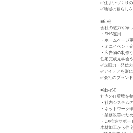
✅住まいづくり
✅地域の暮らし
■広報
会社の魅力や家
・SNS運用
・ホームページ
・ミニイベント
・広告物の制作
住宅完成見学会
✅企画力・発信
✅アイデアを形
✅会社のブラン
■社内SE
社内のIT環境を
・社内システム
・ネットワーク
・業務改善のた
・DX推進サポー
木材加工から住宅