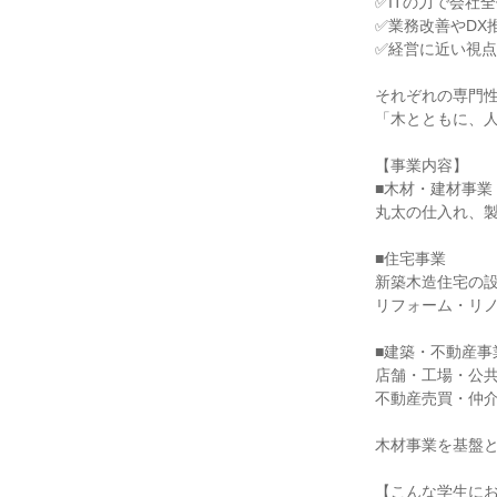
✅ITの力で会社
✅業務改善やDX
✅経営に近い視
それぞれの専門
「木とともに、
【事業内容】
■木材・建材事業
丸太の仕入れ、
■住宅事業
新築木造住宅の
リフォーム・リ
■建築・不動産事
店舗・工場・公
不動産売買・仲
木材事業を基盤
【こんな学生に