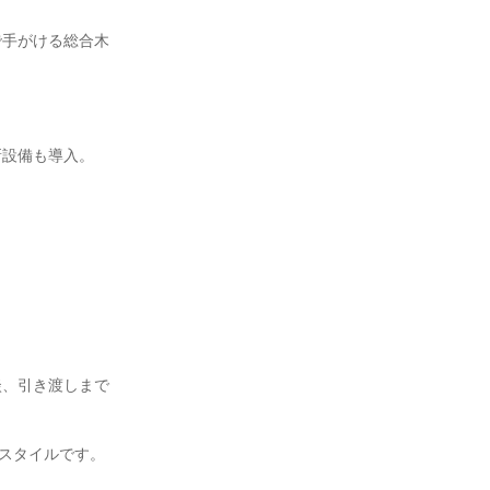
で手がける総合木
新設備も導入。
談、引き渡しまで
業スタイルです。