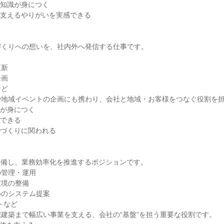
の知識が身につく
を支えるやりがいを実感できる
づくりへの想いを、社内外へ発信する仕事です。
更新
企画
など
や地域イベントの企画にも携わり、会社と地域・お客様をつなぐ役割を
力が身につく
にできる
ドづくりに関われる
整備し、業務効率化を推進するポジションです。
の管理・運用
環境の整備
めのシステム提案
トなど
建築まで幅広い事業を支える、会社の“基盤”を担う重要な役割です。