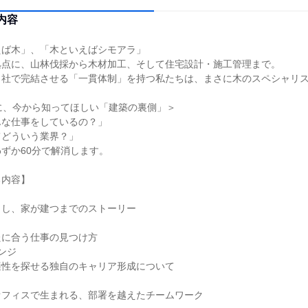
内容
えば木」、「木といえばシモアラ」
拠点に、山林伐採から木材加工、そして住宅設計・施工管理まで。
自社で完結させる「一貫体制」を持つ私たちは、まさに木のスペシャリ
に、今から知ってほしい「建築の裏側」＞
んな仕事をしているの？」
てどういう業界？」
ずか60分で解消します。
る内容】
出し、家が建つまでのストーリー
たに合う仕事の見つけ方
ンジ
適性を探せる独自のキャリア形成について
オフィスで生まれる、部署を越えたチームワーク