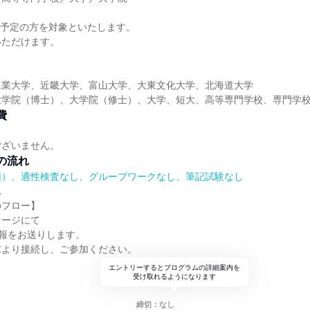
】
卒業予定の方を対象といたします。
いただけます。
工業大学、近畿大学、富山大学、大東文化大学、北海道大学
大学院（博士）、大学院（修士）、大学、短大、高等専門学校、専門学
費
ございません。
の流れ
順）、適性検査なし、グループワークなし、筆記試験なし
れ
のフロー】
セージにて
情報をお送りします。
末より接続し、ご参加ください。
エントリーするとプログラムの詳細案内を
受け取れるようになります
締切：なし