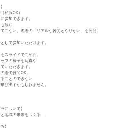
ト】
（私服OK）
軽に参加できます。
話も歓迎
出てこない、現場の「リアルな苦労とやりがい」を公開。
歩として参加いただけます。
容をスライドでご紹介。
タッフの様子を写真や
じていただきます。
の場で質問OK。
知ることのできない
が飛び出すかもしれません。
アラについて】
人と地域の未来をつくる―
強み】