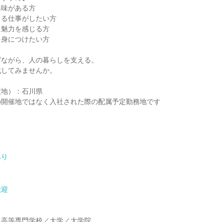
興味がある方
きる仕事がしたい方
に魅力を感じる方
を身につけたい方
げながら、人の暮らしを支える。
戦してみませんか。
定地）：石川県
の開催地ではなく入社された際の配属予定勤務地です
ラ
あり
歓迎
】
／高等専門学校／大学／大学院