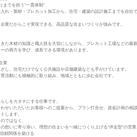
りまでを担う“一貫体制”
仕入れ・製材・プレカット加工から、住宅・建築の設計施工までを自社
た企業だからこそ実現できる、高品質な住まいづくりが強みです。
てきた木材の知識と職人技を大切にしながら、プレカット工場などの最
ジーの両方を学び、成長できる環境があります。
企業
根ざし、住宅だけでなく公共施設や店舗建築なども手がけています。
木育活動にも積極的に取り組み、地域とともに歩む会社です。
暮らしをカタチにする仕事です。
合わせいただいたお客様へのご提案から、プラン打合せ、資金計画の相
ートします。
」のではなく、
の想いに寄り添い、理想の住まいを一緒につくり上げる“伴走型”の営
い信頼関係を築ける