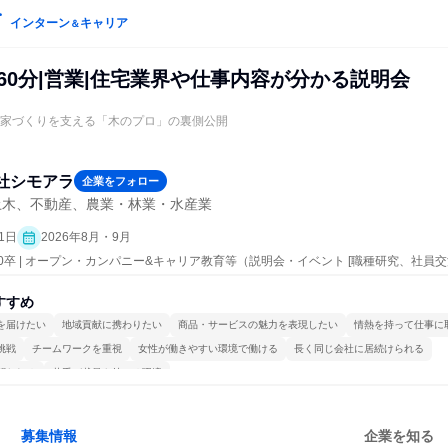
インターン
キャリア
＆
60分|営業|住宅業界や仕事内容が分かる説明会
／家づくりを支える「木のプロ」の裏側公開
社シモアラ
企業をフォロー
土木、不動産、農業・林業・水産業
1日
2026年8月・9月
30卒 | オープン・カンパニー&キャリア教育等（説明会・イベント [職種研究、社員
、業界研究]）
すすめ
を届けたい
地域貢献に携わりたい
商品・サービスの魅力を表現したい
情熱を持って仕事に
挑戦
チームワークを重視
女性が働きやすい環境で働ける
長く同じ会社に居続けられる
関われる
若手が裁量を持てる環境
募集情報
企業を知る