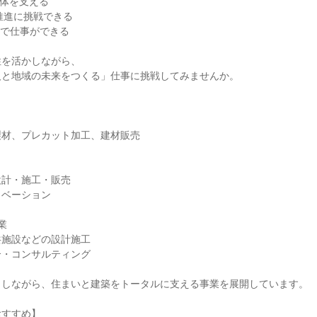
全体を支える
推進に挑戦できる
点で仕事ができる
性を活かしながら、
人と地域の未来をつくる」仕事に挑戦してみませんか。
製材、プレカット加工、建材販売
設計・施工・販売
ノベーション
業
共施設などの設計施工
介・コンサルティング
としながら、住まいと建築をトータルに支える事業を展開しています。
おすすめ】