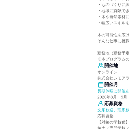
・ものづくりに
・地域に貢献で
・木や自然素材
・幅広いスキル
木の可能性を広
そんな仕事に挑
勤務地（勤務予
※本プログラム
開催地
オンライン
株式会社シモア
開催月
長期休暇に開催
2026年8月・9月
応募資格
文系歓迎、理系
応募資格
【対象の学校種
短大／専門学校