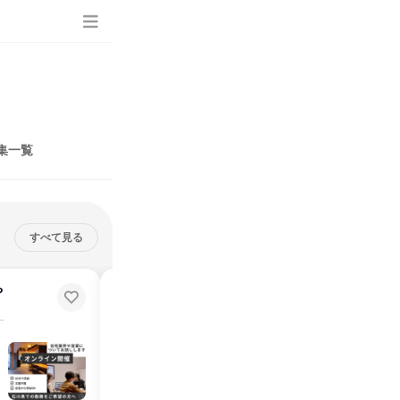
集一覧
すべて見る
締切：8月17日
や
石川県|2days|社内SEの仕事体験
28卒／交通費支給／参加特典＆送迎有／じっくり体験したい方へ
説明会・イベント
仕事体験
を支える「木のプロ」の裏側公開
石川県
2026年9月
2日～4日