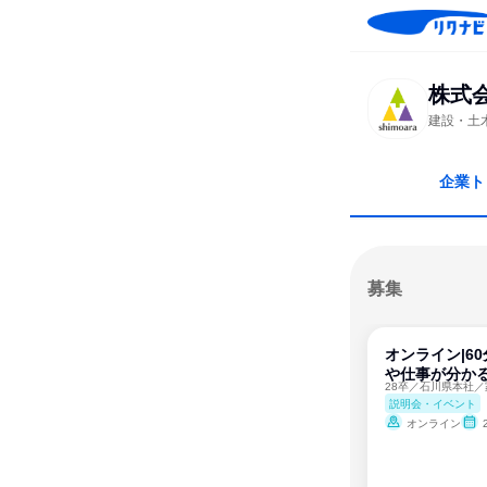
株式
建設・土
企業ト
募集
オンライン|60
や仕事が分か
説明会・イベント
オンライン