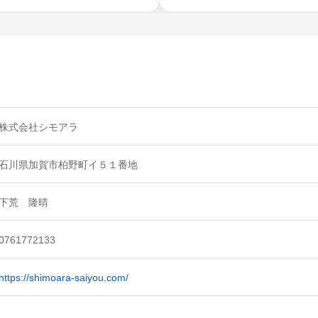
株式会社シモアラ
石川県加賀市柏野町イ５１番地
下荒 隆晴
0761772133
https://shimoara-saiyou.com/