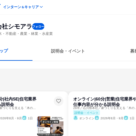
インターン
キャリア
＆
会社シモアラ
フォロー
木・不動産・農業・林業・水産業
ップ
説明会・イベント
募
分|社内SE|住宅業界
オンライン|60分|営業|住宅業界
る説明会
仕事内容が分かる説明会
28卒／石川県本社／家づくりを支える「木のプロ」の裏側公開
28卒／石川県本社／家づくり
説明会・イベント
2026年8月・9月
1日
オンライン
2026年8月・9月
1日