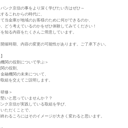
・バンク京信の事をより深く学びたい方はぜひ～
化するこれからの時代に、
して当金庫が地域のお客様のために何ができるのか、
か、どう考えているのかをぜひ体験してみてください！
事を知る内容をたくさんご用意しています。
て開催時期、内容の変更の可能性があります。ご了承下さい。
ム】
融機関の役割について学ぶ＞
機関の役割、
く金融機関の未来について、
や取組を交えてご説明します。
ク研修＞
は堅いと思っていませんか？？
バンク京信が実践している取組を学び、
ていただくことで、
が終わるころにはそのイメージが大きく変わると思います。