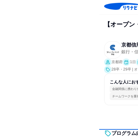
【オープン
京都信
銀行・
京都府
1日
28卒・29卒 
こんな人にお
金融関係に携わり
チームワークを重
プログラム