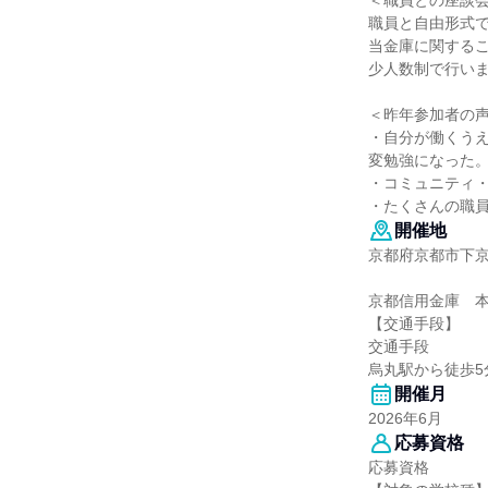
＜職員との座談
職員と自由形式
当金庫に関する
少人数制で行い
＜昨年参加者の
・自分が働くう
変勉強になった
・コミュニティ
・たくさんの職
開催地
京都府京都市下京
京都信用金庫 
【交通手段】
交通手段
烏丸駅から徒歩5
開催月
2026年6月
応募資格
応募資格