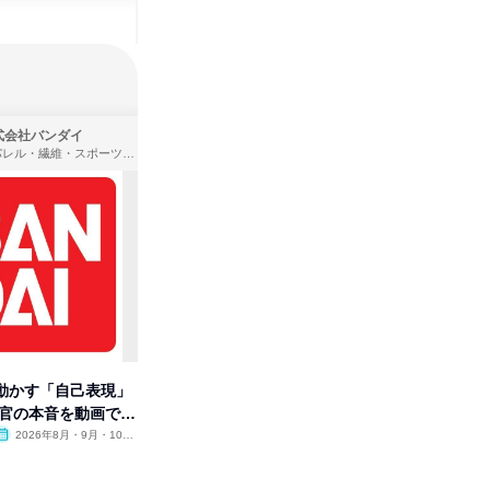
式会社バンダイ
株式会社住まいず
アパレル・繊維・スポーツメーカー、製造・メーカー、ゲーム制作・販売
製造・メーカー、建築設計
動かす「自己表現」
先着順・選考なし|注文住宅の総
【オンラ
考官の本音を動画で公
合職|会社説明会&社長座談会
業界の裏
明会
2026年8月・9月・10
オンライン
2026年8月・9月
オンラ
月・11月・12月
1日
1日