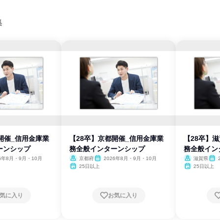
集
開催_信用金庫業
【28卒】京都開催_信用金庫業
【28卒】
ーンシップ
務全般インターンシップ
務全般イン
26年8月・9月・10月
京都府
2026年8月・9月・10月
滋賀県
25日以上
25日以上
気に入り
お気に入り