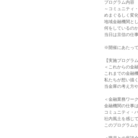
プログラム内容
～コミュニティ
めまぐるしく変
地域金融機関と
何をしているの
当日は京信の仕
※開催にあたっ
【実施プログラ
＜これからの金
これまでの金融
私たちが想い描
当金庫の考え方
＜金融業務ワー
金融機関の仕事
コミュニティ・
社内風土を感じ
このプログラム