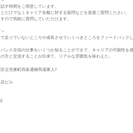
会＞
で話す時間をご用意しています。
ことだけでなくキャリア全般に対する疑問などを直接ご質問ください。
ますので気軽に質問していただけます。
声＞
えで足りていないところや成長させていくべきところをフィードバック
。
・バンク京信の仕事をいくつか知ることができて、キャリアの可能性を
員の方と交流することが出来て、リアルな雰囲気を味わえた。
区立売東町四条通柳馬場東入7
本店ビル
分