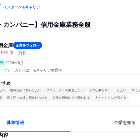
インターン
キャリア
＆
・カンパニー】信用金庫業務全般
用金庫
企業をフォロー
信用金庫・貸付
2026年6月
| オープン・カンパニー&キャリア教育等
すすめ
たい
地域貢献に携わりたい
プロジェクトを推進したい
人の仕事をサポートしたい
コミ
視
長く同じ会社に居続けられる
多様な職種の人と関われる
人とたくさん会話する
募集情報
企業を知る
内容