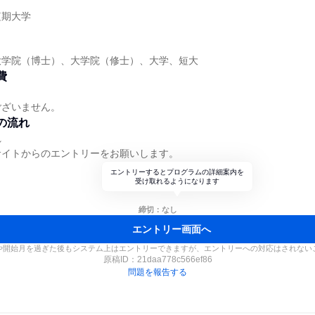
】
短期大学
】
大学院（博士）、大学院（修士）、大学、短大
費
ございません。
の流れ
れ
サイトからのエントリーをお願いします。
エントリーするとプログラムの詳細案内を
受け取れるようになります
締切：なし
エントリー画面へ
や開始月を過ぎた後もシステム上はエントリーできますが、エントリーへの対応はされない
原稿ID：
21daa778c566ef86
問題を報告する