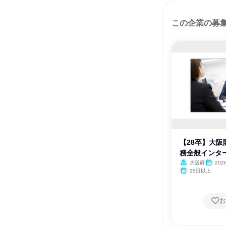
この企業の募
【28卒】大阪
務全般インタ
大阪府
20
25日以上
お