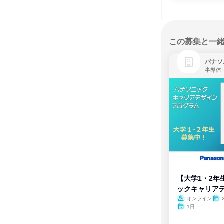
この募集と一
パナソ
半導体
【大学1・2年
ックキャリア
ム
オンライン
1日