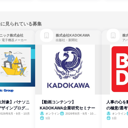
緒に見られている募集
ニック株式会社
株式会社KADOKAWA
株
・電子機器メーカー
出版社・新聞社
生対象】パナソニ
【動画コンテンツ】
人事の心を
デザインプログラ
KADOKAWA企業研究セミナー
の極意/選
開
2026年8月・9月・10月
オンライン
2026年8月・9月・10
オンライン
月・11月・12月
1日
1日