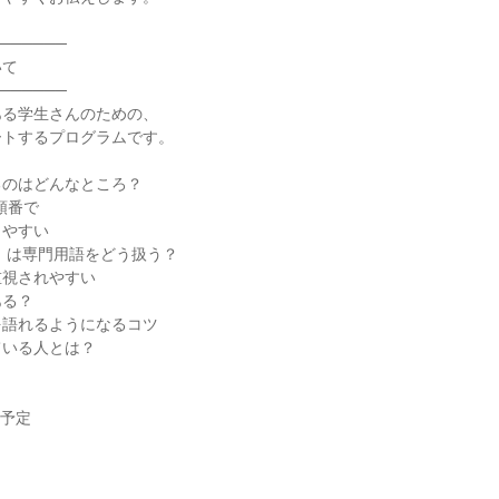
──────
いて
──────
ある学生さんのための、
ートするプログラムです。
るのはどんなところ？
順番で
りやすい
）は専門用語をどう扱う？
重視されやすい
ある？
を語れるようになるコツ
ている人とは？
を予定