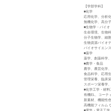
【学部学科】
■化学
応用化学、分析
無機化学、高分子
■生物学・バイオ
生命環境、生物
分子生物学、細
生物資源バイオ
バイオサイエンス
■薬学
薬学、創薬科学、
■農学・食品
農学、農芸化学
食品科学、応用
管理栄養、臨床
スポーツ栄養学、
■化学工学・材料
有機EL、コーテ
新素材、機能性
高機能フィルム 
■電気・電子工学