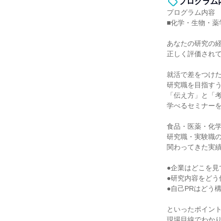
プログラム
プログラム内容
■化学・生物・薬
あなたの研究の
正しく評価され
就活で差をつけ
研究職を目指す
「伝え方」と「
学べるセミナー
食品・医薬・化
研究職・実験職
関わってきた実
●企業はどこを見
●研究内容をどう
●自己PRはどう
といったポイン
現場目線でわか