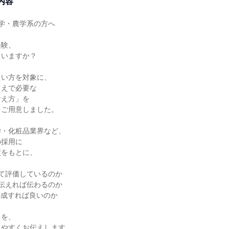
内容
学・農学系の方へ
経験、
ていますか？
たい方を対象に、
うえで必要な
考え方」を
をご用意しました。
学・化粧品業界など、
の採用に
績をもとに、
て評価しているのか
伝えれば伝わるのか
構成すれば良いのか
トを、
りやすくお伝えします。