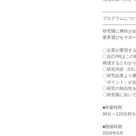
───────────
プログラムにつ
───────────
研究職に興味が
業界選びをサポ
〇企業が重視す
〇自己PRはこの
構成するとわか
〇研究内容（ES
〇研究結果より
「ポイント」が
〇研究の独自性
〇研究職に向い
■所要時間
90分～120分程
■開催時期
2026年8月