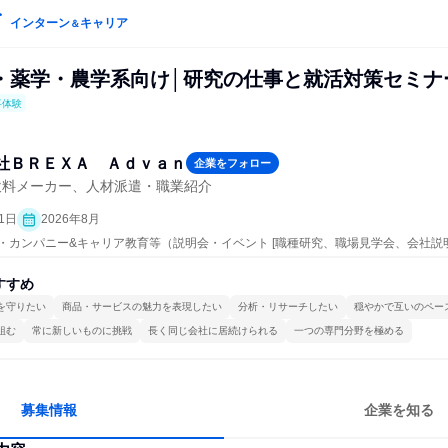
インターン
キャリア
＆
・薬学・農学系向け│研究の仕事と就活対策セミナ
事体験
社ＢＲＥＸＡ Ａｄｖａｎ
企業をフォロー
飲料メーカー、人材派遣・職業紹介
1日
2026年8月
ープン・カンパニー&キャリア教育等（説明会・イベント [職種研究、職場見学会、会社説
すすめ
を守りたい
商品・サービスの魅力を表現したい
分析・リサーチしたい
穏やかで互いのペー
組む
常に新しいものに挑戦
長く同じ会社に居続けられる
一つの専門分野を極める
募集情報
企業を知る