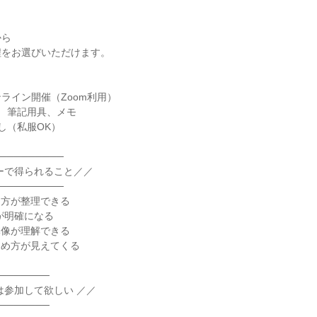
から
程をお選びいただけます。
ライン開催（Zoom利用）
： 筆記用具、メモ
なし（私服OK）
─────────
ーで得られること／／
─────────
え方が整理できる
が明確になる
体像が理解できる
進め方が見えてくる
───────
は参加して欲しい ／／
───────