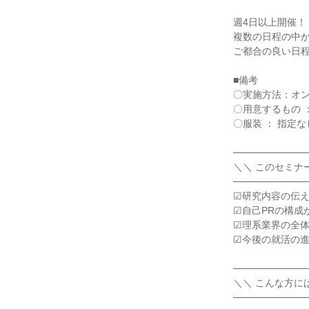
週4日以上開催！
複数の日程の中
ご都合の良い日
■備考
〇実施方法：オン
〇用意するもの 
〇服装 ： 指定
───────────
＼＼ このセミナ
───────────
☑研究内容の伝
☑自己PRの構成
☑理系業界の全
☑今後の就活の
───────────
＼＼ こんな方に
───────────