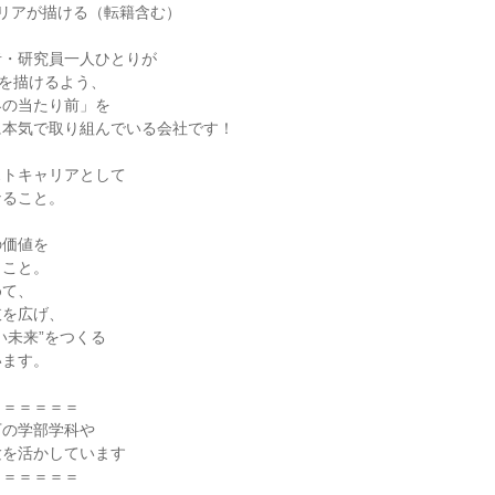
リアが描ける（転籍含む）
者・研究員一人ひとりが
”を描けるよう、
界の当たり前」を
に本気で取り組んでいる会社です！
ストキャリアとして
なること。
の価値を
くこと。
めて、
肢を広げ、
い未来”をつくる
います。
＝＝＝＝＝＝
下の学部学科や
験を活かしています
＝＝＝＝＝＝