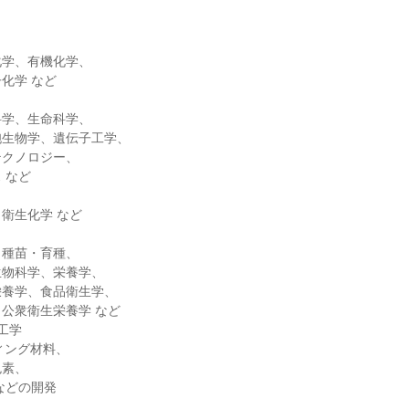
化学、有機化学、
化学 など
科学、生命科学、
胞生物学、遺伝子工学、
テクノロジー、
 など
衛生化学 など
、種苗・育種、
生物科学、栄養学、
栄養学、食品衛生学、
公衆衛生栄養学 など
工学
ィング材料、
色素、
などの開発