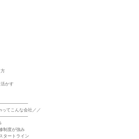
え方
を活かす
─────────
vanってこんな会社／／
─────────
%
修制度が強み
スタートライン