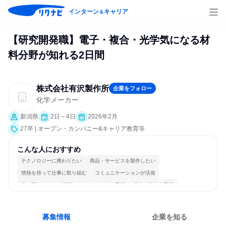
インターン
キャリア
＆
【研究開発職】電子・複合・光学気になる材
料分野が知れる2日間
株式会社有沢製作所
企業をフォロー
化学メーカー
新潟県
2日～4日
2026年2月
27卒 | オープン・カンパニー&キャリア教育等
こんな人におすすめ
テクノロジーに携わりたい
商品・サービスを製作したい
情熱を持って仕事に取り組む
コミュニケーションが活発
常に新しいものに挑戦
チームワークを重視
個人の能力を重視
長く同じ会社に居続けられる
一つの専門分野を極める
募集情報
企業を知る