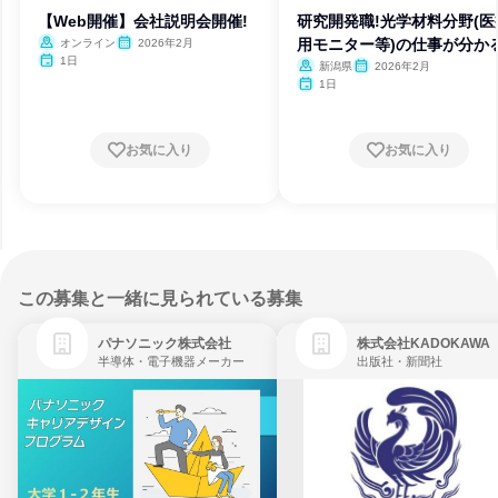
【Web開催】会社説明会開催!
研究開発職!光学材料分野(医
用モニター等)の仕事が分か
オンライン
2026年2月
1日
新潟県
2026年2月
1日
お気に入り
お気に入り
この募集と一緒に見られている募集
パナソニック株式会社
株式会社KADOKAWA
半導体・電子機器メーカー
出版社・新聞社