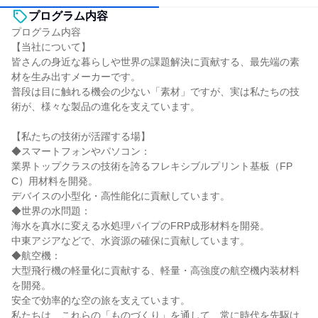
プログラム内容
プログラム内容
【当社について】
皆さんの身近な暮らしや世界の課題解決に貢献する、最先端の素
材を生み出すメーカーです。
普段は目に触れる機会の少ない「素材」ですが、実は私たちの技
術が、様々な製品の進化を支えています。
【私たちの技術が活躍する場】
◆スマートフォンやパソコン：
業界トップクラスの技術を誇るフレキシブルプリント基板（FP
C）用材料を開発。
デバイスの小型化・高性能化に貢献しています。
◆世界の水問題：
海水を真水に変える水処理パイプのFRP成形材料を開発。
中東アジアなどで、水資源の確保に貢献しています。
◆航空機：
大型飛行機の軽量化に貢献する、軽量・高強度の航空機内装材料
を開発。
安全で効率的な空の旅を支えています。
私たちは、これらの「ものづくり」を通して、常に時代を先駆け