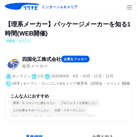
インターン
キャリア
＆
【理系メーカー】パッケージメーカーを知る1
時間(WEB開催)
説明会・イベント
四国化工株式会社
企業をフォロー
化学メーカー
オンライン
1日
2026年8月・9月・10月・11月・12月
28卒 | オープン・カンパニー&キャリア教育等（説明会・イベント [職種
研究、社員交流会、会社説明会、業界研究]）
こんな人におすすめ
環境・エコロジーに携わりたい
プロジェクトを推進したい
人の仕事をサポートしたい
分析・リサーチしたい
情熱を持って仕事に取り組む
コミュニケーションが活発
冷静に仕事に取り組む
常に新しいものに挑戦
女性が働きやすい環境で働ける
長く同じ会社に居続けられる