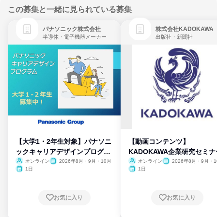
この募集と一緒に見られている募集
パナソニック株式会社
株式会社KADOKAWA
半導体・電子機器メーカー
出版社・新聞社
【大学1・2年生対象】パナソニ
【動画コンテンツ】
ックキャリアデザインプログラ
KADOKAWA企業研究セミナ
ム
オンライン
2026年8月・9月・10月
オンライン
2026年8月・9月・1
月・11月・12月
1日
1日
お気に入り
お気に入り