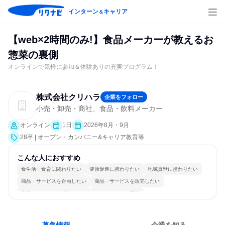
インターン
キャリア
＆
【web×2時間のみ!】食品メーカーが教えるお
惣菜の裏側
オンラインで気軽に参加＆体験ありの充実プログラム！
株式会社クリハラ
企業をフォロー
小売・卸売・商社、食品・飲料メーカー
オンライン
1日
2026年8月・9月
28卒 | オープン・カンパニー&キャリア教育等
こんな人におすすめ
食生活・食育に関わりたい
健康促進に携わりたい
地域貢献に携わりたい
商品・サービスを企画したい
商品・サービスを販売したい
商品・サービスを製作したい
チームワークを重視
女性が働きやすい環境で働ける
多様な職種の人と関われる
一つの専門分野を極める