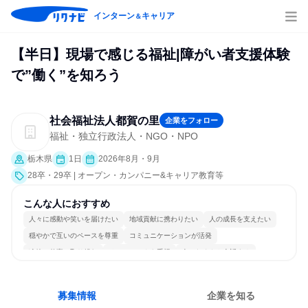
インターン
キャリア
＆
【半日】現場で感じる福祉|障がい者支援体験
で”働く”を知ろう
社会福祉法人都賀の里
企業をフォロー
福祉・独立行政法人・NGO・NPO
栃木県
1日
2026年8月・9月
28卒・29卒 | オープン・カンパニー&キャリア教育等
こんな人におすすめ
人々に感動や笑いを届けたい
地域貢献に携わりたい
人の成長を支えたい
穏やかで互いのペースを尊重
コミュニケーションが活発
冷静に仕事に取り組む
チームワークを重視
人とたくさん会話する
募集情報
企業を知る