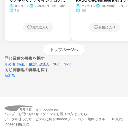
ックキャリアデザインプログラ
KADOKAWA企業研究セミナ
ム
オンライン
2026年8月・9月・10月
オンライン
2026年8月・9月・1
月・11月・12月
1日
1日
お気に入り
お気に入り
トップページへ
同じ業種の募集を探す
その他（福祉・独立行政法人・NGO・NPO）
同じ開催地の募集を探す
栃木県
エントリーするとプログラムの詳細案内を
ヘルプ・お問い合わせ
ログインでお困りの方はこちら
受け取れるようになります
データを使ったサービスのご紹介
Indeedプライバシー規約
リクルートID規約
Indeed利用規約
締切：なし