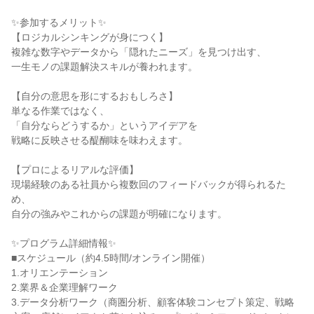
✨️参加するメリット✨️
【ロジカルシンキングが身につく】
複雑な数字やデータから「隠れたニーズ」を見つけ出す、
一生モノの課題解決スキルが養われます。
【自分の意思を形にするおもしろさ】
単なる作業ではなく、
「自分ならどうするか」というアイデアを
戦略に反映させる醍醐味を味わえます。
【プロによるリアルな評価】
現場経験のある社員から複数回のフィードバックが得られるた
め、
自分の強みやこれからの課題が明確になります。
✨️プログラム詳細情報✨️
■スケジュール（約4.5時間/オンライン開催）
1.オリエンテーション
2.業界＆企業理解ワーク
3.データ分析ワーク（商圏分析、顧客体験コンセプト策定、戦略