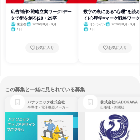
広告制作×戦略立案ワーク!デー
数字の裏にある“心理”を読
タで街を創る|28・29卒
く!心理学×マーケ戦略ワーク
東京都
2026年8月・9月
オンライン
2026年8月・9月
1日
1日
お気に入り
お気に入り
この募集と一緒に見られている募集
パナソニック株式会社
株式会社KADOKAWA
半導体・電子機器メーカー
出版社・新聞社