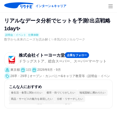
インターン
キャリア
＆
リアルなデータ分析でヒットを予測!出店戦略
1day✨️
説明会・イベント
仕事体験
数字から未来のニーズを読み解く✨️本気のロジカルワーク
株式会社イトーヨーカ堂
企業をフォロー
ドラッグストア、総合スーパー、スーパーマーケット
東京都
1日
2026年8月・9月
28卒・29卒 | オープン・カンパニー&キャリア教育等（説明会・イベン
ト [職種研究、課題解決プログラム、就活サポート、会社説明会、業界研
究]、仕事体験）
こんな人におすすめ
食生活・食育に関わりたい
都市・街づくりがしたい
地域貢献に携わりたい
商品・サービスの魅力を表現したい
分析・リサーチしたい
コミュニケーションが活発
チームワークを重視
女性が働きやすい環境で働ける
長く同じ会社に居続けられる