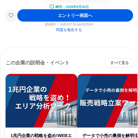
締切：2026年8月20日
エントリー画面へ
原稿ID：
1e81d73caac826b4
問題を報告する
この企業の説明会・イベント
すべて見る
1兆円企業の戦略を盗め!WEBエ
データで小売の裏側を解明!