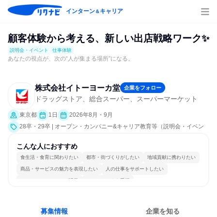
インターン
キャリア
＆
顧客体験から考える、新しい出店戦略ワーク✨
説明会・イベント
仕事体験
あなたの視点が、次の“人が集まる場所”になる。
株式会社イトーヨーカ堂
企業をフォロー
ドラッグストア、総合スーパー、スーパーマーケット
東京都
1日
2026年8月・9月
28卒・29卒 | オープン・カンパニー&キャリア教育等（説明会・イベン
ト [職種研究、課題解決プログラム、就活サポート、会社説明会、業界研
究]、仕事体験）
こんな人におすすめ
食生活・食育に関わりたい
都市・街づくりがしたい
地域貢献に携わりたい
商品・サービスの魅力を表現したい
人の仕事をサポートしたい
コミュニケーションが活発
チームワークを重視
女性が働きやすい環境で働ける
長く同じ会社に居続けられる
若手が裁量を持てる環境
募集情報
企業を知る