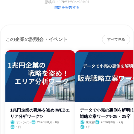
原稿ID：
17b57f50bc93fe01
問題を報告する
この企業の説明会・イベント
すべて見る
1兆円企業の戦略を盗め!WEBエ
データで小売の裏側を解明!
リア分析ワーク✨️
戦略立案ワーク✨28・29卒
オンライン
2026年8月・9月
東京都
2026年8月・9月
1日
1日