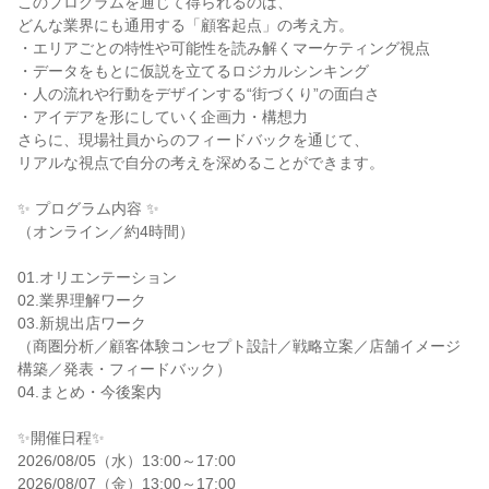
このプログラムを通じて得られるのは、
どんな業界にも通用する「顧客起点」の考え方。
・エリアごとの特性や可能性を読み解くマーケティング視点
・データをもとに仮説を立てるロジカルシンキング
・人の流れや行動をデザインする“街づくり”の面白さ
・アイデアを形にしていく企画力・構想力
さらに、現場社員からのフィードバックを通じて、
リアルな視点で自分の考えを深めることができます。
✨ プログラム内容 ✨
（オンライン／約4時間）
01.オリエンテーション
02.業界理解ワーク
03.新規出店ワーク
（商圏分析／顧客体験コンセプト設計／戦略立案／店舗イメージ
構築／発表・フィードバック）
04.まとめ・今後案内
✨️開催日程✨️
2026/08/05（水）13:00～17:00
2026/08/07（金）13:00～17:00