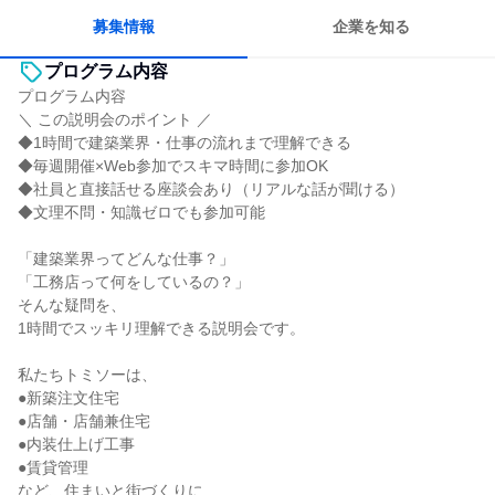
募集情報
企業を知る
プログラム内容
プログラム内容
＼ この説明会のポイント ／
◆1時間で建築業界・仕事の流れまで理解できる
◆毎週開催×Web参加でスキマ時間に参加OK
◆社員と直接話せる座談会あり（リアルな話が聞ける）
◆文理不問・知識ゼロでも参加可能
「建築業界ってどんな仕事？」
「工務店って何をしているの？」
そんな疑問を、
1時間でスッキリ理解できる説明会です。
私たちトミソーは、
●新築注文住宅
●店舗・店舗兼住宅
●内装仕上げ工事
●賃貸管理
など、住まいと街づくりに