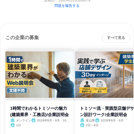
原稿ID：
1dd54c0163bf8d7a
問題を報告する
この企業の募集
すべて見る
1時間でわかるトミソーの魅力
トミソー流・実践型店舗デ
(建築業界・工務店)/企業説明会
ン設計ワーク/企業説明会
オンライン
2026年8月・9月・10
富山県
2026年8月・9月
月・11月・12月、2027年1
1日
2日～4日
月