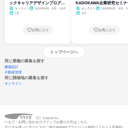
ックキャリアデザインプログラ
KADOKAWA企業研究セミナ
ム
オンライン
2026年8月・9月・10月
オンライン
2026年8月・9月・1
月・11月・12月
1日
1日
お気に入り
お気に入り
トップページへ
同じ業種の募集を探す
建築設計
不動産管理
同じ開催地の募集を探す
オンライン
エントリーするとプログラムの詳細案内を
ヘルプ・お問い合わせ
ログインでお困りの方はこちら
受け取れるようになります
データを使ったサービスのご紹介
Indeedプライバシー規約
リクルートID規約