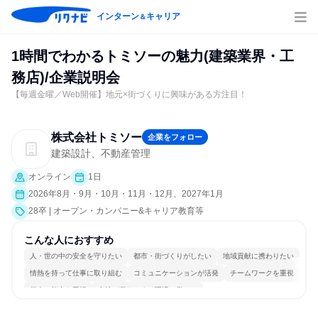
インターン
キャリア
＆
1時間でわかるトミソーの魅力(建築業界・工
務店)/企業説明会
【毎週金曜／Web開催】地元×街づくりに興味がある方注目！
株式会社トミソー
企業をフォロー
建築設計、不動産管理
オンライン
1日
2026年8月・9月・10月・11月・12月、2027年1月
28卒 | オープン・カンパニー&キャリア教育等
こんな人におすすめ
人・世の中の安全を守りたい
都市・街づくりがしたい
地域貢献に携わりたい
情熱を持って仕事に取り組む
コミュニケーションが活発
チームワークを重視
個人の能力を重視
女性が働きやすい環境で働ける
長く同じ会社に居続けられる
多様な職種の人と関われる