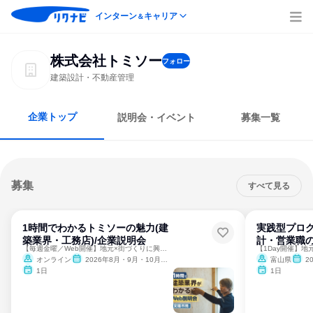
インターン
キャリア
＆
株式会社トミソー
フォロー
建築設計・不動産管理
企業トップ
説明会・イベント
募集一覧
募集
すべて見る
1時間でわかるトミソーの魅力(建
実践型プロ
築業界・工務店)/企業説明会
計・営業職
【毎週金曜／Web開催】地元×街づくりに興味がある方注目！
オンライン
2026年8月・9月・10月・11月・12月、2027年1月
富山県
20
1日
1日